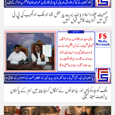
جمعیت علماء اسلام (ف)سے پیر عقل شاہ اورملک اورنگزیب کی پی ٹی
آئی میں شمولیت قابل قبول نہیں
ملک کو بیوروکریسی اور سیاستدانوں نے کنگال کردیا،چیئر مین ایم کے پاکستان
پرائیویٹ لمیٹڈ کمپنی