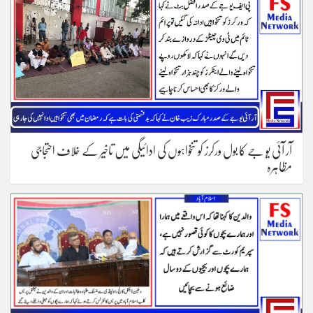
آر آئی یو جے کا بول ورکرز کو تنخواہوں کی ادائیگی میں تاخیر کے خلاف احتجاجی
مظاہرہ