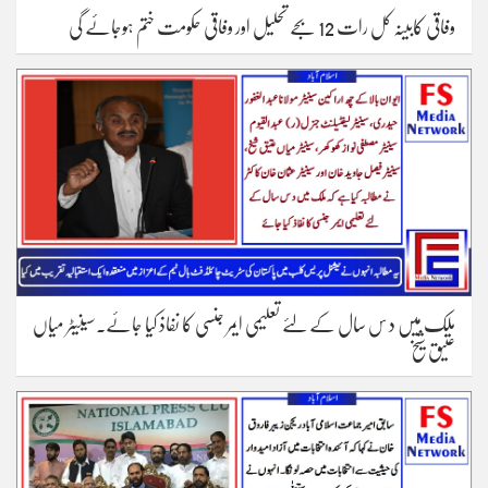
وفاقی کابینہ کل رات 12 بجے تحلیل اور وفاقی حکومت ختم ہوجائے گی
ملک میں د س سال کے لئے تعلیمی ایمر جنسی کا نفاذ کیا جائے۔سینیٹر میاں
عتیق شیخ