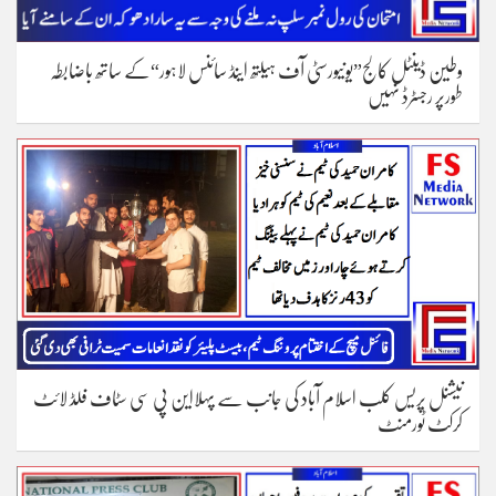
وطین ڈینٹل کالج”یونیورسٹی آف ہیلتھ اینڈ سائنس لاہور“کے ساتھ باضابطہ
طورپر رجسٹرڈ نہیں
نیشنل پریس کلب اسلام آباد کی جانب سے پہلااین پی سی سٹاف فلڈ لائٹ
کرکٹ ٹورمنٹ