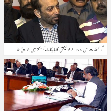
اگر تحفظات حل نہ ہوئے تو الیکشن کا بائیکاٹ کرسکتے ہیں: فاروق ستار