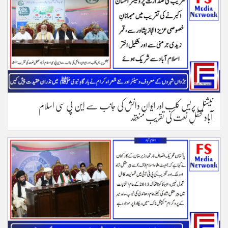
نیشنل پریس کلب اور ایوانِ دانش کی جانب سے این پی سی اسلام
آبادمحفلِ نعت کی تقریب منعقد