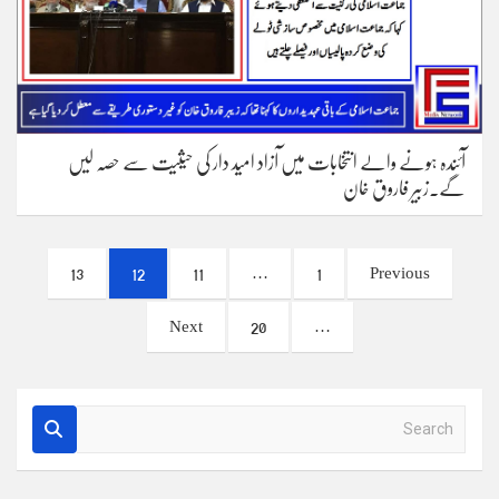
آئندہ ہونے والے انتخابات میں آزاد امید دار کی حیثیت سے حصہ لیں
گے۔زبیر فاروق خان
Posts
13
12
11
…
1
Previous
pagination
Next
20
…
S
e
a