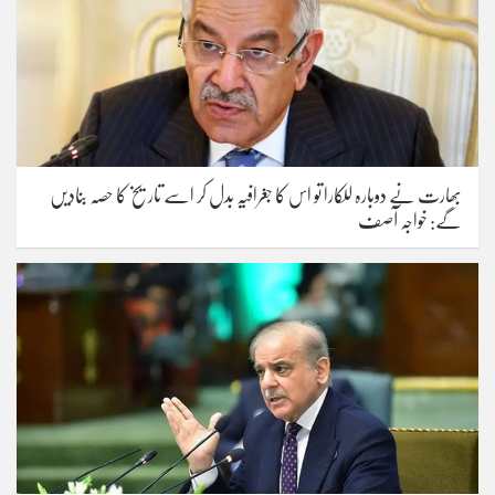
بھارت نے دوبارہ للکارا تو اس کا جغرافیہ بدل کر اسے تاریخ کا حصہ بنادیں
گے: خواجہ آصف