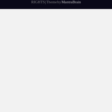
h
RIGHTS | Theme by
MantraBrain