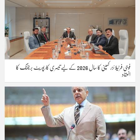
فوجی فرٹیلائزر کمپنی کا سال 2026 کے لیے تیسری کارپوریٹ بریفنگ کا
انعقاد