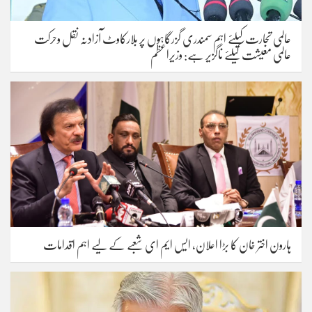
عالمی تجارت کیلئے اہم سمندری گزرگاہوں پر بلارکاوٹ آزادنہ نقل وحرکت
عالمی معیشت کیلئے ناگزیر ہے: وزیراعظم
ہارون اختر خان کا بڑا اعلان، ایس ایم ای شعبے کے لیے اہم اقدامات