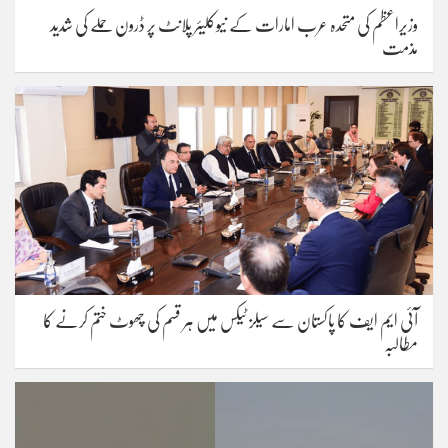
وزیراعظم کی متحدہ عرب امارات کے نیوکلیئر پلانٹ پر ڈرون حملے کی شدید
مذمت
آئی ایم ایف کا پاکستان سے سیلز ٹیکس میں ہر قسم کی چھوٹ ختم کرنے کا
مطالبہ