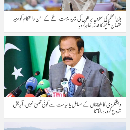
وزیراعظم کی سعودیہ پر حملوں کی شدید مذمت، خطےکے امن و استحکام کو مزید
نقصان پہنچنےکا خدشہ ظاہرکردیا
دہشتگردی کا بلوچستان کے مسائل یا سیاست سے کوئی تعلق نہیں، آپریشن
شروع کردیا: رانا ثنا