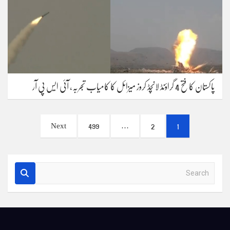
پاکستان کا فتح 4 گراؤنڈ لانچڈ کروز میزائل کا کامیاب تجربہ، آئی ایس پی آر
Posts
Next
499
…
2
1
pagination
S
e
a
r
c