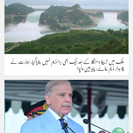
ملک میں تربیلا و منگلا کے بعد ایک بھی بڑا ڈیم نہیں بنایا گیا، بھارت نے
5 ہزار ڈیم بنائے: چیئرمین واپڈا