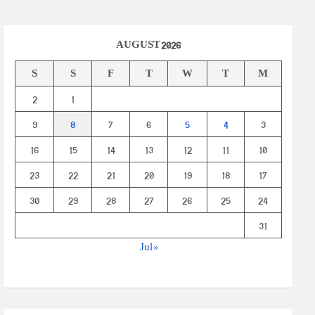
AUGUST 2026
S
S
F
T
W
T
M
2
1
9
8
7
6
5
4
3
16
15
14
13
12
11
10
23
22
21
20
19
18
17
30
29
28
27
26
25
24
31
« Jul