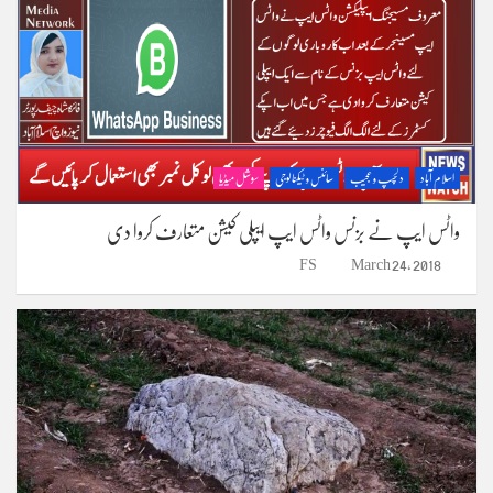
اسلام آباد
دلچسپ و عجیب
سائنس و ٹیکنالوجی
سوشل میڈیا
واٹس ایپ نے بزنس واٹس ایپ ایپلی کیشن متعارف کروا دی
FS
March 24, 2018