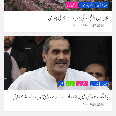
بین الاقوامی
دلچسپ و عجیب
سوشل میڈیا
چین میں واقع دنیا کی سب سے چھوٹی پہاڑی
FS
March 27, 2018
پنجاب
تازہ ترین
سوشل میڈیا
سیاست
قومی
ہاؤسنگ سوسائٹی کیس: وزیر ریلوے خواجہ سعد رفیق نیب کے سامنے پیش
FS
March 28, 2018