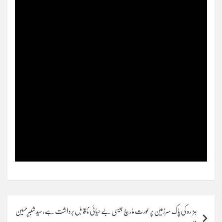
Post
ہزارہ کی پاک سرزمین پر عورت مارچ جیسی بےحیائی ناقابل برداشت ہے،سیدشبیرحسین
navigation