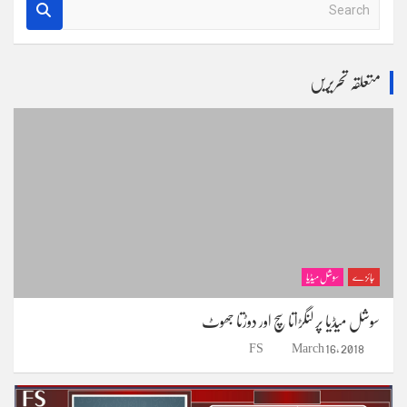
S
e
a
r
متعلقہ تحریریں
c
h
جائزے
سوشل میڈیا
سوشل میڈیا پر لنگڑاتا سچ اور دوڑتا جھوٹ
FS
March 16, 2018