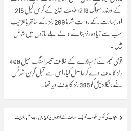
کے ورندر سہواگ 219، ویسٹ انڈیز کے کرس گیل 215
اور بھارت کے روہت شرما 209 رنز کے ساتھ بالترتیب
سب سے زیادہ رنز بنانے والے بلے بازوں میں شامل
ہیں۔
قومی ٹیم نے زمبابوے کے خلاف تیسرا سنگ میل 400
رنز کا ہدف دے کر حاصل کیا، اس سے قبل گرین شرٹس
نے بنگلادیش کو 385 رنز کا ہدف دیا تھا۔
Post
پنجاب کی نگران حکومت تحریک انصاف کے اشاروں پر ناچ رہی ہے: شہبازشریف
navigation