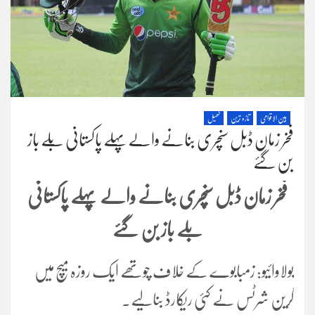
بین الاقوامی
تازہ ترین
کھیل
فخر زمان ڈبل سنچری بنانے والے پہلے پاکستانی بلے باز
بن گئے
فخر زمان ڈبل سنچری بنانے والے پہلے پاکستانی
بلے باز بن گئے
بولاوائیو: زمبابوے کے خلاف چوتھے ایک روزہ میچ میں
گرین شرٹس نے کئی ریکارڈ بنالیے۔