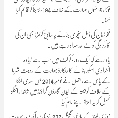
توڑا، جو انہوں بھارت کے خلاف 194 رنز بنا کر قائم کیا
تھا۔
فخر زمان کی ڈبل سنچری بنانے پر سابق کرکٹرز بھی ان کی
کارکردگی کو بے حد سراہ رہے ہیں۔
یاد رہے کہ ایک روزہ کرکٹ میں سب سے زیادہ
انفرادی اسکور بنانے کا ریکارڈ بھارت کے روہت شرما
کے پاس ہے، جنہوں نے نومبر 2014 میں سری لنکا
کے خلاف کولکتہ کے ایڈن گارڈن گراؤنڈ میں شاندار اننگز
کھیل کر یہ اعزاز اپنے نام کیا۔
نیوزی لینڈ کے مارٹن گپٹل 237 رنز ناٹ آؤٹ، بھارت