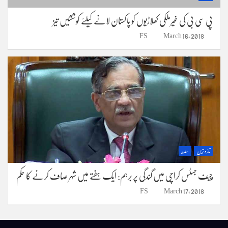
پی سی بی کی غیرملکی کھلاڑیوں کو پاکستان لانے کیلئے کوششیں تیز
FS
March 16, 2018
تازہ ترین
سندھ
چیف جسٹس کراچی میں گندگی پر برہم: ایک ہفتے میں شہر صاف کرنے کا حکم
FS
March 17, 2018