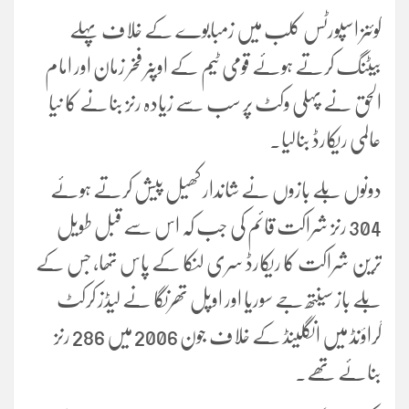
کوئنز اسپورٹس کلب میں زمبابوے کے خلاف پہلے
بیٹنگ کرتے ہوئے قومی ٹیم کے اوپنر فخر زمان اور امام
الحق نے پہلی وکٹ پر سب سے زیادہ رنز بنانے کا نیا
عالمی ریکارڈ بنالیا۔
دونوں بلے بازوں نے شاندار کھیل پیش کرتے ہوئے
304 رنز شراکت قائم کی جب کہ اس سے قبل طویل
ترین شراکت کا ریکارڈ سری لنکا کے پاس تھا، جس کے
بلے باز سینتھ جے سوریا اور اوپل تھرنگا نے لیڈز کرکٹ
گراؤنڈ میں انگلینڈ کے خلاف جون 2006 میں 286 رنز
بنائے تھے۔