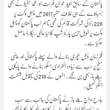
پاکستان کے سابق اوپنر عمران فرحت اور محمد حفیظ نے بھی
زمبابوے کے ہی خلاف ستمبر 2011 میں پہلی وکٹ پر
228 رنز کی شراکت قائم کی تھی تاہم اب پاکستان کو پہلی
وکٹ پر طویل ترین پارٹنرشپ کا نیا عالمی ریکارڈ حاصل
ہوگیا ہے۔
فخر زمان ڈبل سنچری بنانے والے پہلے پاکستانی اور عالمی
سطح پر سب سے زیادہ انفرادی اسکور بنانے والے پانچویں
بلے باز بھی بن گئے۔ انہوں نے 210 کی ناقابل شکست
اننگز کھیلی۔
جارح مزاج بلے باز نے پاکستان کی جانب سے سب
سے زیادہ انفرادی اسکور بنانے کا سعید انور کا ریکارڈ بھی