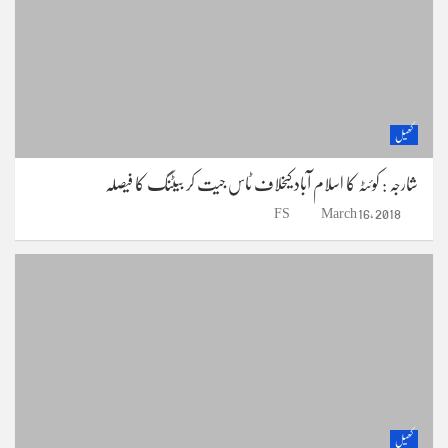
کھیل
شارجہ : کوئٹہ کا اسلام آباد کیخلاف ٹاس جیت کر بیٹنگ کا فیصلہ
FS
March 16, 2018
کھیل