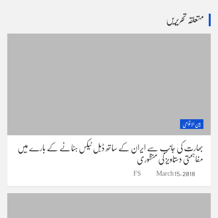
a
r
متعلقہ تحریریں
c
h
بین الاقوامی
بھارت کی جانب سے ایران کے ساتھ ڈبل ٹیکس ہٹانے کے بارے میں
مفاہمتی دستاویز کی منظوری
FS
March 15, 2018