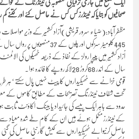
ایک ضلع میں جاری ترقیاتی منصوبہ کی ٹینڈرنگ کے حوالے سے
صحافیوں کو بتایا کہ ٹینڈرز کس کس نے حاصل کئے اور کتنے کم ر
مظفر آباد:(ضیاء سرور قریشی)آزاد کشمیر کے وزیر مواصلات وو
445کلومیٹر سڑکوں اور پلوں کے 37منصوبوں پر رواں سال کے دوران کام شروع کئے گئے ہیں ۔
آزاد کشمیر میں پیپرا رولز کے نفاذ کے ذریعہ ٹھیکوں کی ال
سال کے اندر 68کروڑ 28لاکھ روپے کا فائدہ ہوا۔
قومی خزانے سے ٹھیکیداروں کا پیٹ نہیں پال سکتے ‘ ہر طر
تحت شفاف ٹینڈرنگ تصریحات کے مطابق کاموں کے معیار اور پر
حدود سے باہر ایک پیسے کی جائیداد یا بینک اکاؤنٹ ثابت ہو
کے ٹینڈرز مکمل ہوئے ہیں ان کے کام طے شدہ معیاد سے قبل
حاصل کرنیوالے ٹھیکیداروں سے کیش گارنٹی حاصل کی گئی