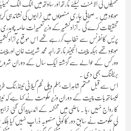
ٹھیکوں کی الاٹمنٹ کیلئے نارتھ اور ساؤتھ میں الگ الگ کمیٹی
موجود ہیں ۔ صحافی جاری منصوبوں میں خرابیوں کی نشاندہی کریں
تحقیقات کرے گی ۔آزادکشمیرکے وزیرتعمیرات عامہ چوہدری م
پریس کانفرنس سے خطاب کررہے تھے اس موقع پر آزادکشمیرکے
موجود تھے جبکہ چیف انجینئر نارتھ راجہ محمد شریف خان اور چی
وورکس کے حوالے سے گزشتہ ایک سال کے دوران شروع ک
بریفنگ بھی دی ۔
اس سے قبل مہتمم شاہرات جہلم ویلی نجم گیلانی ٹینڈرنگ طری
کیساتھ بات چیت کے دوران وزیر حکومت نے کہا ہے کہ ٹینڈر ک
کا رواج نہیں رہا ۔ ماضی میں محکمہ کے اندر پیدا کی گئی خر
کی حکومت نے سابق دور کا کوئی منصوبہ ڈراپ نہیں کیا بلکہ ف