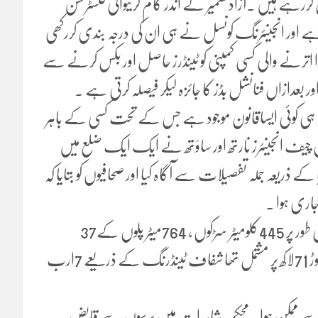
ز فراہم کرکے اسے مکمل کیا گیا اور اب فیز ۔ 8مکمل کررہے ہیں ۔آزادکشمیر کے اندر کام کرنیوالی کنسٹرکشن
رتی ہے اور انجینئرنگ کونسل نے ہی ان کی درجہ بندی کررکھی
پورا اترنے والی کسی کمپنی کو ٹینڈرز حاصل اور بکس کرنے سے
ر بعدازاں فنانشل بڈز کا جائزہ لیکر فیصلہ کرتی ہے ۔
 نہ ہی کوئی ایساقانون موجود ہے جس کے تحت کسی کے باہر
 چیف انجینئرز نارتھ اور ساؤتھ نے ایک ایک ضلع میں
ذریعہ جملہ تفصیلات سے آگاہ کیا اور صحافیوں کو بتایا کہ
اری ہوا ۔
اس موقع پر صحافیوں کو بتایا گیا کہ ایک سال کے دوران مجموعی طور پر 445کلومیٹر سڑکوں ، 764میٹر پلوں کے37
منصوبوں کے ٹینڈر ہوئے ۔ جن کا تخمینہ لاگت 8ارب 13کروڑ 71لاکھ پر مشتمل تھا شفاف ٹینڈرنگ کے ذریعے 7ارب
جہ سے ممکن ہوا۔ محکمہ شاہرات میں برسوں سے قابض