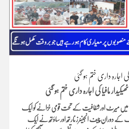
 اجارہ داری ختم ہو گئی
دار مافیا کی اجارہ داری ختم ہو گئی
اٹمنٹ میں میرٹ اور شفافیت کے تحت قومی خزانے کو ایک
ہوا۔پریس بریفنگ کے دوران چیف انجینئرز نارتھ اور ساؤتھ نے ایک