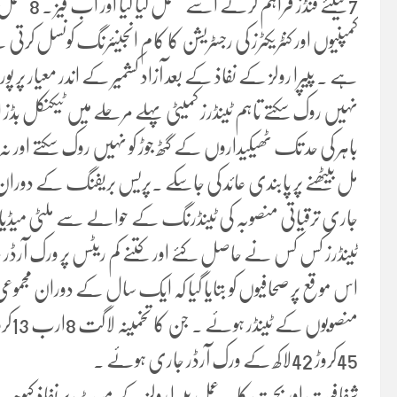
7کیلئے فنڈ
کمپنیوں اور کنٹریکٹرز کی رجسٹریشن کا کام انجینئرنگ کونسل ک
ہے ۔ پیپرا رولز کے نفاذ کے بعد آزاد کشمیر کے اندر معیار پر 
نہیں روک سکتے تاہم ٹینڈرز کمیٹی پہلے مرحلے میں ٹیکنکل بڈز او
باہر کی حد تک ٹھیکیداروں کے گٹھ جوڑ کو نہیں روک سکتے اور
مل بیٹھنے پر پابندی عائد کی جاسکے ۔پریس بریفنگ کے دوران
جاری ترقیاتی منصوبہ کی ٹینڈرنگ کے حوالے سے ملٹی میڈیا کے 
ٹینڈرز کس کس نے حاصل کئے اور کتنے کم ریٹس پر ورک آرڈر ج
45کروڑ 42لاکھ کے ورک آرڈر جاری ہوئے ۔
شفافیت اور بچت کا یہ عمل پیپرا رولز کے میرٹ پر نفاذ کیو