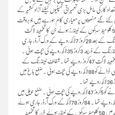
استعداد کار کی حامل بڑی تعمیراتی کمپنیوں کیلئے آزاد کشمیر کے
ے گئے منصوبوں پر معیاری کام ہورہے ہیں جو بروقت
مکمل ہونگے ۔ پیپرا رولز کے نفاذ کے بعد ضلع مظفرآباد میں 50کلو میٹر سڑکوں کے ٹینڈرز ہوئے جن کا تخمینہ لاگت
31کروڑ 43لاکھ روپے تھا جبکہ پیپرا رولز کے تحت شفاف ٹینڈرنگ کے بعد 28کروڑ 7لاکھ روپے کے ورک آرڈر جاری
ہوئے یوں قومی خزانے کو صرف ضلع مظفرآباد سے شفاف ٹینڈرنگ کے ذریعہ 3کروڑ 35لاکھ روپے کی بچت ہوئی ۔
ضلع جہلم ویلی میں 33کلو میٹر سڑکوں کے ٹینڈر ہوئے جن کا تخمینہ لاگت 47کروڑ روپے تھا ۔ شفاف ٹینڈرنگ کے
ذریعہ 46کروڑ 21لاکھ روپے کے ورک آرڈر جاری ہوئے اور قومی خزانے کو 80لاکھ روپے کی بچت ہوئی ۔ ضلع باغ میں
56کروڑ79لاکھ روپے کے ورک آرڈر جاری ہوئے اور قومی خزانے کو 5کروڑ 47لاکھ روپے کی بچت ہوئی ۔ ضلع حویلی میں
46کلومیٹر سڑکوں کے ٹینڈر ہوئے تخمینہ لاگت 88کروڑ 45لاکھ روپے تھا ۔ 84کروڑ 70لاکھ کے ورک آرڈر جاری ہوئے
۔ قومی خزانے کو 3کروڑ 75لاکھ روپے کی بچت ہوئی ۔ ضلع پونچھ میں 50کلومیٹر سڑکوں کے ٹینڈر ہوئے جن کا تخمینہ