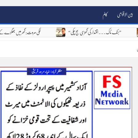
بین الاقوامی
کالم
ے ہیں
“ٹک ٹاک۔۔۔ اقتدار کی گھڑی بج چکی!”
لکی مروت: گھر میں ج