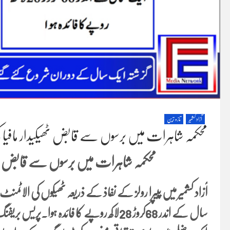
آزاد کشمیر
تازہ ترین
محکمہ شاہرات میں برسوں سے قابض ٹھیکیدار مافیا کی
محکمہ شاہرات میں برسوں سے قابض ٹھیکی
آزاد کشمیر میں پیپرا رولز کے نفاذ کے ذریعہ ٹھیکوں کی ال
سال کے اندر 68کروڑ 28لاکھ روپے کا فائدہ 