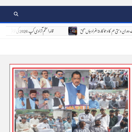
ھگڑے کے دوران دستی بم کا دھماکا، 3 افراد جاں بحق
قائدِ اعظم آزادی کپ 2026 کی ٹرافی کی رونمائی، 6 اور 7 اگست کو 8 ٹیمیں مدمقابل ہوں گی