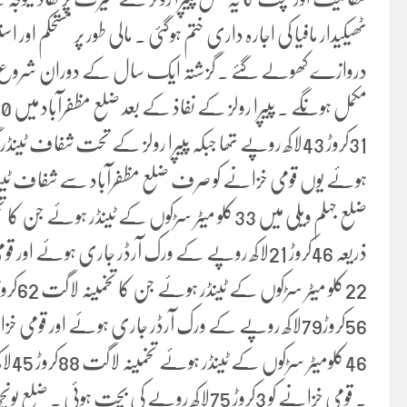
ٹھیکیدار مافیا کی اجارہ داری ختم ہوگئی ۔ مالی طور پر مستحکم اور 
دروازے کھولے گئے ۔ گزشتہ ایک سال کے دوران شروع کئ
22کلو میٹر سڑکوں کے ٹینڈر ہوئے جن کا تخمینہ لاگت 62کروڑ 36لاکھ روپے تھا ۔