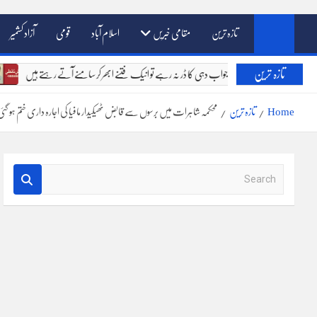
تازہ ترین
مقامی خبریں
اسلام آباد
قومی
آزاد کشمیر
تازہ ترین
خالق دو جہاں کے سامنے جواب دہی کا ڈر نہ رہے تو انیک فتنے ابھر کر سامنے آتے رہت
Home
تازہ ترین
محکمہ شاہرات میں برسوں سے قابض ٹھیکیدار مافیا کی اجارہ داری ختم ہو گئی
S
e
a
r
c
h