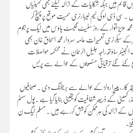
اں قائم ہیں جبکہ شکایات کے ازالہ کیلئے بھی کمیٹیاں
 ۔ سی ڈی او کی ٹیم لیبارٹری سمیت موقع پر پہنچ کر
حمد عزیز اتوار کے روز سٹیٹ گیسٹ ہاؤس میں ایک پرہجوم
 سیکرٹری تعمیرات عامہ سردار محمد اسحاق خان بھی
ف انجینئر ساؤتھ راجہ جلیل الرحمان نے محکمہ مواصلات
ئے گئے ترقیاتی منصوبوں کے حوالے سے پریس
قہ کار ، پیپرا رولز کے حوالے سے بریفنگ دی ۔ صحافیوں
میٹی کے ذریعہ شفافیت کو یقینی بنایا گیا ہے ۔پول سسٹم
ابیوں کے ازالہ کی ہرممکن کوشش کررہے ہیں ۔ مسلم لیگ ن
یز۔