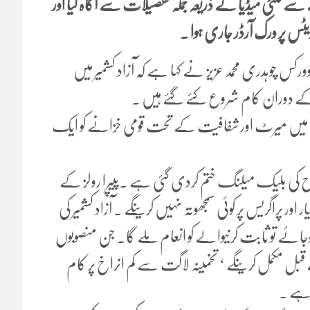
 ملٹی میڈیا کے ذریعہ جملہ تفصیلات سے آگاہ کیا اور
یٹس پر ورک آرڈر جاری ہوا ۔
رکس چوہدری محمد عزیز نے کہا ہے کہ آزاد کشمیر میں
اٹمنٹ میں میرٹ اور شفافیت کے تحت قومی خزانے کو ایک
ح کی بلیک میلنگ ختم کردی گئی ہے ۔پیپرا رولز کے
اگریس پر کوئی سمجھوتہ نہیں کرینگے ۔ آزاد کشمیر کی
جائے تو ثابت کرنیوالے کو انعام ملے گا۔ جن منصوبوں
 مکمل کرینگے ‘ تخمینہ لاگت سے کم انراخ پر کام
 ہے ۔