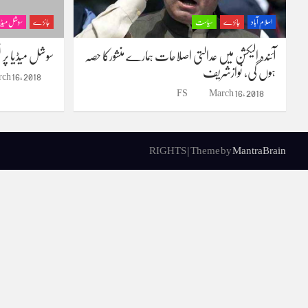
اسلام آباد
جائزے
سیاست
جائزے
سوشل میڈیا
آئندہ الیکشن میں عدالتی اصلاحات ہمارے منشورکا حصہ
سوشل میڈیا پر ل
ہوں گی، نوازشریف
ch 16, 2018
FS
March 16, 2018
RIGHTS | Theme by
MantraBrain