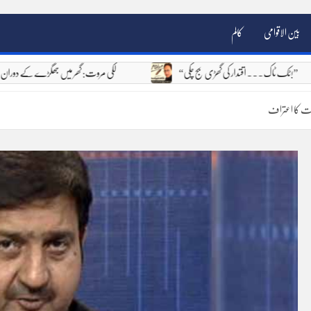
بین الاقوامی
کالم
“ٹک ٹاک۔۔۔ اقتدار کی گھڑی بج چکی!”
لکی مروت: گھر میں جھگڑے کے دوران دست
مت کا اعتراف