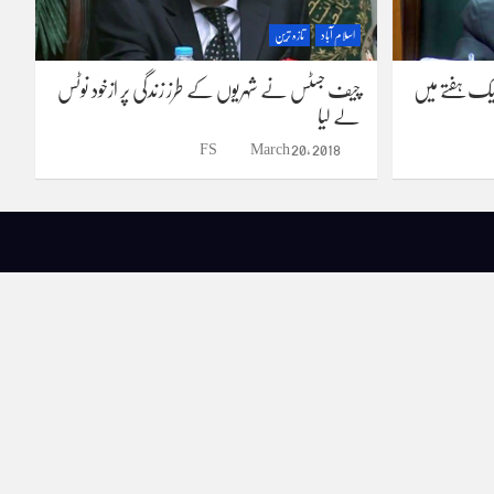
اسلام آباد
تازہ ترین
ایک ہفتے میں
چیف جسٹس نے شہریوں کے طرز زندگی پر ازخود نوٹس
لے لیا
FS
March 20, 2018