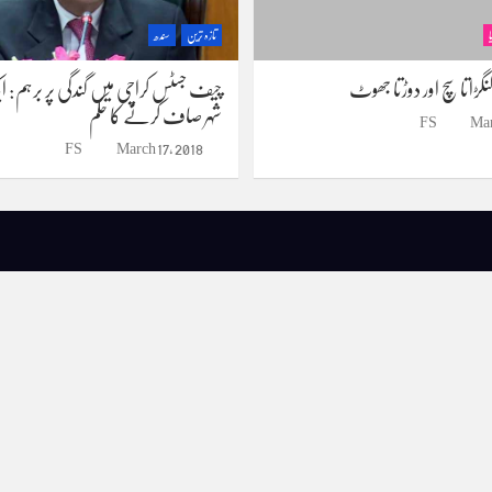
تازہ ترین
سندھ
نگڑاتا سچ اور دوڑتا جھوٹ
چیف جسٹس کراچی میں گندگی پر برہم: 
شہر صاف کرنے کا حکم
FS
Mar
FS
March 17, 2018