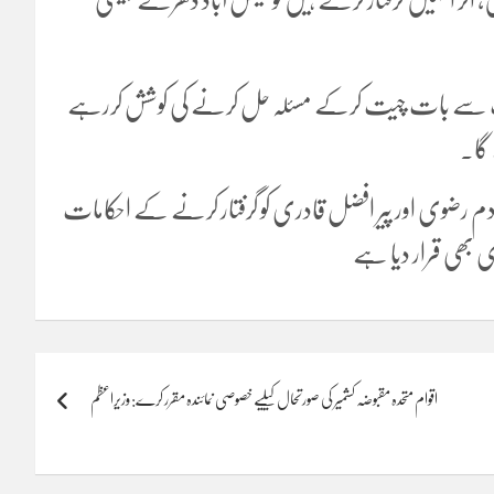
نا قیادت سے بات چیت کرکے مسئلہ حل کرنے کی کوشش کررہے
 گا۔
دم رضوی اور پیر افضل قادری کو گرفتار کرنے کے احکامات
 بھی قرار دیا ہے
اقوام متحدہ مقبوضہ کشمیر کی صورتحال کیلیے خصوصی نمائندہ مقرر کرے: وزیراعظم