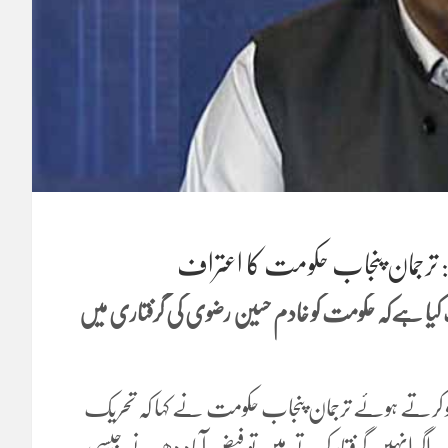
 ترجمان پنجاب حکومت کا اعتراف
کیا ہےکہ حکومت کو خادم حسین رضوی کی گرفتاری میں
تگو کرتے ہوئے ترجمان پنجاب حکومت نے کہا کہ تحریک
گر انہیں گرفتار کرتے ہیں تو فیض آباد دھرنے جیسی