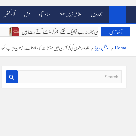
تازہ ترین
مقامی خبریں
اسلام آباد
قومی
آزاد کشمیر
تازہ ترین
خالق دو جہاں کے سامنے جواب دہی کا ڈر نہ رہے تو انیک فتنے ابھر کر سامنے آتے رہتے ہیں
Home
سوشل میڈیا
خادم رضوی کی گرفتاری میں مشکلات کا سامنا ہے: ترجمان پنجاب حکو
S
e
a
r
c
h