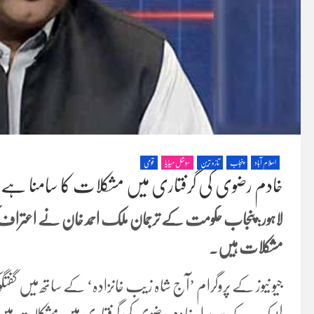
اسلام آباد
پنجاب
تازہ ترین
سوشل میڈیا
قومی
خادم رضوی کی گرفتاری میں مشکلات کا سامنا ہے:
لاہور: پنجاب حکومت کے ترجمان ملک احمد خان نے اعتراف 
مشکلات ہیں۔
جیو نیوز کے پروگرام ’آج شاہ زیب خانزادہ‘ کے ساتھ میں گف
لبیک کے سربراہ خادم رضوی کی گرفتاری میں مشکلات ہیں، ا