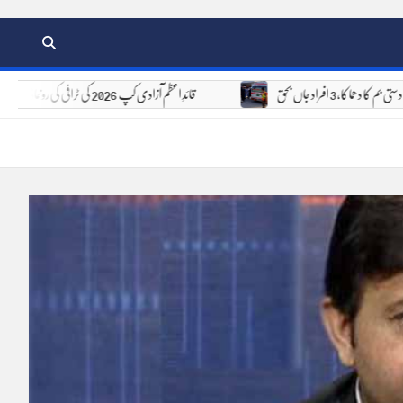
ی بم کا دھماکا، 3 افراد جاں بحق
قائدِ اعظم آزادی کپ 2026 کی ٹرافی کی رونمائی، 6 اور 7 اگست کو 8 ٹیمیں مدمقابل ہوں گی