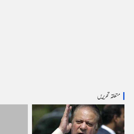
متعلقہ تحریریں