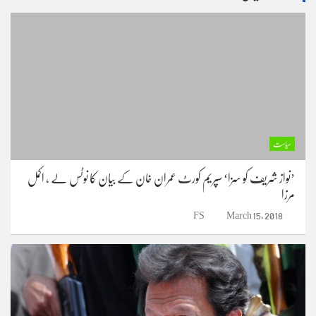
c
h
سیاست
’نواز شریف کو سزا‘ سپریم کورٹ عمران خان کے بیان کا نوٹس لے ، اکمل
مرزا
FS
March 15, 2018