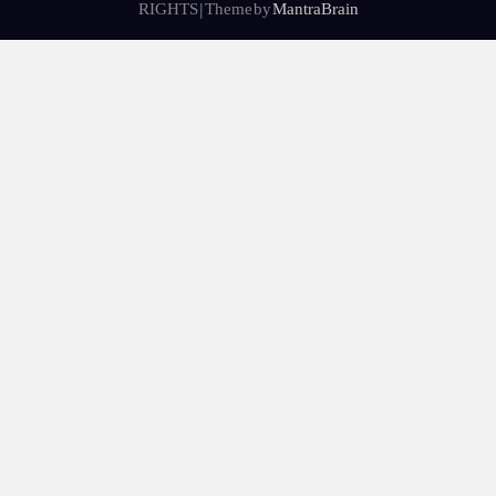
RIGHTS | Theme by
MantraBrain