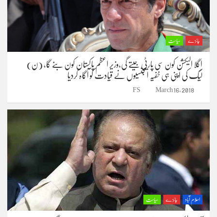
جائزے
سیاست
اگلا الیکشن کون سی پارٹی جیتے گی،وزیر اعظم پاکستان کون بنے گا، (ن)
لیگ کی اپنی ہی خفیہ ایجنسیوں نے قیادت کو آگاہ کردیا
FS
March 16, 2018
اسلام آباد
جائزے
سیاست