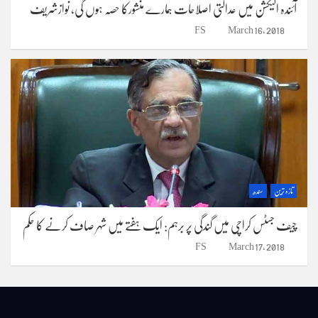
آئندہ الیکشن میں عدالتی اصلاحات ہمارے منشورکا حصہ ہوں گی، نوازشریف
FS
March 16, 2018
تازہ ترین
سندھ
چیف جسٹس کراچی میں گندگی پر برہم: ایک ہفتے میں شہر صاف کرنے کا حکم
FS
March 17, 2018