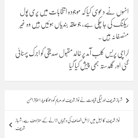
انہوں نے دعویٰ کیا کہ موجودہ انتخابات میں پری پول
ریکنگ کی جا چکی ہے، جو حلقہ بندیاں ہوئیں ہیں وہ غیر
منصفانہ ہیں۔
کراچی پریس کلب آمد پر خالد مقبول صدیقی کو اجرک پہنائی
گئی اور گلدستہ بھی پیش کیا گیا
Post
شہباز شریف اور لیگی قیادت نے نواز شریف اور مریم کو دھوکا دیا، اعتزاز احسن
navigation
نواز شریف کا جیل میں ٹرائل انصاف کی دھجیاں اڑانے کے مترادف ہے، شہباز
شریف