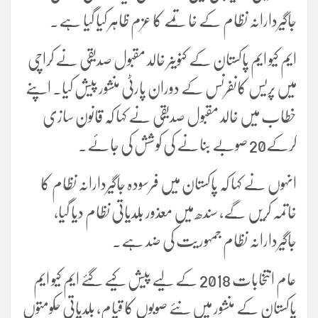
جاگیردارانہ نظام کے خاتمے کا عزم ظاہر کیا گیا ہے۔
ایم کیو ایم پاکستان کے کنوینر خالد مقبول صدیقی نے کراچی
میں پریس کانفرنس کے دوران پارٹی منشور پیش کیا۔ اپنے
خطاب میں خالد مقبول صدیقی نے کہا کہ قانون سازی
کرکے20 صوبے بنانے کی کوشش کی جائے۔
انہوں نے کہا کہ پاکستان میں فرسودہ جاگیردارانہ نظام کا
خاتمہ کریں گے، سندھ میں معذور بلدیاتی نظام دیا گیا،
جاگیردارانہ نظام جمہوریت کی ضد ہے۔
عام انتخابات 2018 کے لیے پیش کیے گئے ایم کیو ایم
پاکستان کے منشور میں نئے صوبوں کا قیام، بلدیاتی حکومتوں