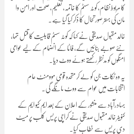
کا مربوط نظام، کوٹہ سسٹم کا خاتمہ، تعلیم، صحت اور امن وا
مان کی بہتر صورتحال کا ذکر کیا گیا ہے۔
خالد مقبول صدیقی نے کہا کہ کوٹہ سسٹم قابلیت کا قتل تھا،
نئے صوبے بنائیں گے، فاٹا کے انضمام کے لیے عوامی
امنگوں کو مدنظر رکھتے ہوئے ووٹ دیا۔
یہ وہ نکات جن کو لے کر متحدہ قومی موومنٹ عام
انتخابات میں عوام سے ووٹ مانگے گی۔
بہادرآباد سے منشور کے اعلان کے بعد ایم کیو ایم کے
کنوینر خالد مقبول صدیقی نے کراچی پریس کلب پر میٹ
دی پریس سے خطاب کیا۔