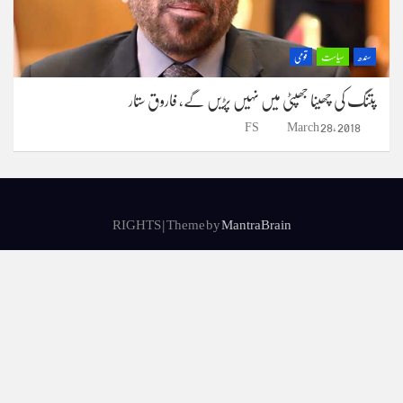
سندھ
سیاست
قومی
پتنگ کی چھینا جھپٹی میں نہیں پڑیں گے، فاروق ستار
FS
March 28, 2018
RIGHTS | Theme by
MantraBrain