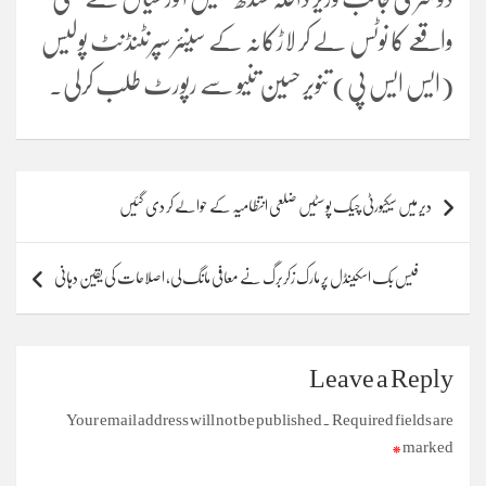
واقعے کا نوٹس لے کر لاڑکانہ کے سینئر سپرنٹنڈنٹ پولیس
(ایس ایس پی) تنویر حسین تنیو سے رپورٹ طلب کرلی۔
Post
دیر میں سیکیورٹی چیک پوسٹیں ضلعی انتظامیہ کے حوالے کر دی گئیں
navigation
فیس بک اسکینڈل پر مارک زکربرگ نے معافی مانگ لی، اصلاحات کی یقین دہانی
Leave a Reply
Your email address will not be published.
Required fields are
*
marked