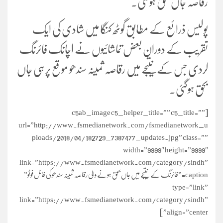
رقاصہ جاں بحق ہوگئی۔
پولیس ذرائع کے مطابق گوٹھ کنگا میں شادی کی ایک
تقریب کے دوران بعض تماشائیوں نے اچانک فائرنگ
کردی جس کے نتیجے میں رقاصہ ثمینہ
سندھو موقع پر ہی جاں
بحق ہوگئی۔
[c5ab_image c5_helper_title=”” c5_title=””
url=”http://www.fsmedianetwork.com/fsmedianetwork_u
ploads/2018/04/182729_7387477_updates.jpg” class=””
width=”9999″ height=”9999″
link=”https://www.fsmedianetwork.com/category/sindh”
caption=”فائرنگ کے نتیجے میں جاں بحق ہونے والی رقاصہ ثمینہ سندھو کی فائل فوٹو”
type=”link”
link=”https://www.fsmedianetwork.com/category/sindh”
align=”center” ]