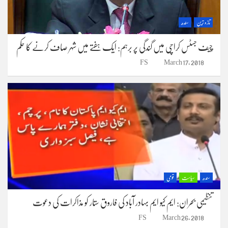
تازہ ترین
سندھ
چیف جسٹس کراچی میں گندگی پر برہم: ایک ہفتے میں شہر صاف کرنے کا حکم
FS
March 17, 2018
سندھ
سیاست
قومی
تنظیمی بحران: ایم کیو ایم بہادر آباد کی فاروق ستار کو مذاکرات کی دعوت
FS
March 26, 2018