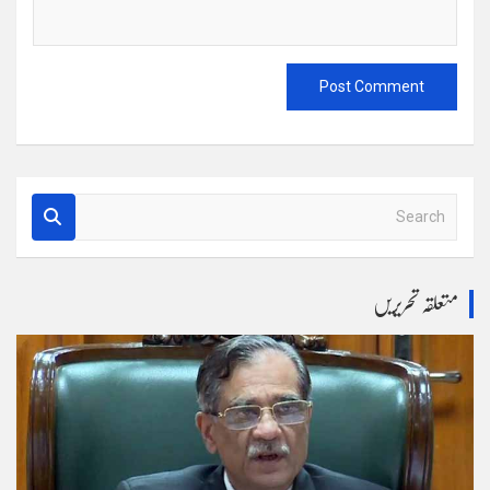
S
e
a
r
متعلقہ تحریریں
c
h