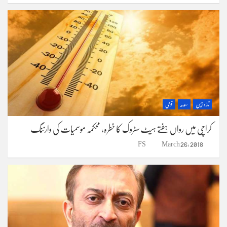
تازہ ترین
سندھ
قومی
کراچی میں رواں ہفتے ہیٹ سٹروک کا خطرہ، محکمہ موسمیات کی وارننگ
FS
March 26, 2018