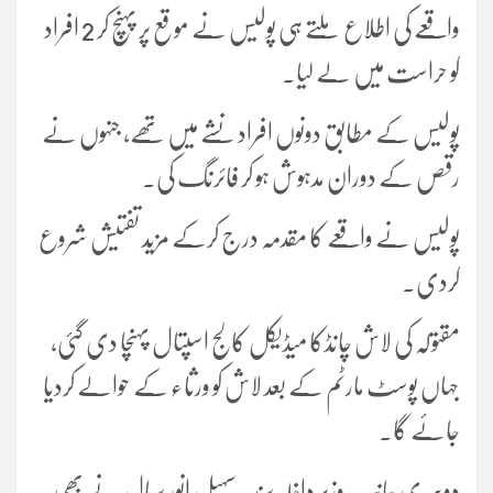
واقعے کی اطلاع ملتے ہی پولیس نے موقع پر پہنچ کر 2 افراد
کو حراست میں لے لیا۔
پولیس کے مطابق دونوں افراد نشے میں تھے، جنہوں نے
رقص کے دوران مدہوش ہو کر فائرنگ کی۔
پولیس نے واقعے کا مقدمہ درج کرکے مزید تفتیش شروع
کردی۔
مقتولہ کی لاش چانڈکا میڈیکل کالج اسپتال پہنچا دی گئی،
جہاں پوسٹ مارٹم کے بعد لاش کو ورثاء کے حوالے کردیا
جائے گا۔
دوسری جانب وزیر داخلہ سندھ سہیل انور سیال نے بھی