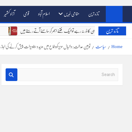
تازہ ترین
مقامی خبریں
اسلام آباد
قومی
آزاد کشمیر
تازہ ترین
خالق دو جہاں کے سامنے جواب دہی کا ڈر نہ رہے تو انیک فتنے ابھر کر سامنے آتے رہتے ہیں
Home
سیاست
توہین عدالت: دانیال عزیز کودفاع میں مزید دستاویزات پیش کرنے کی اجا
S
e
a
r
c
h