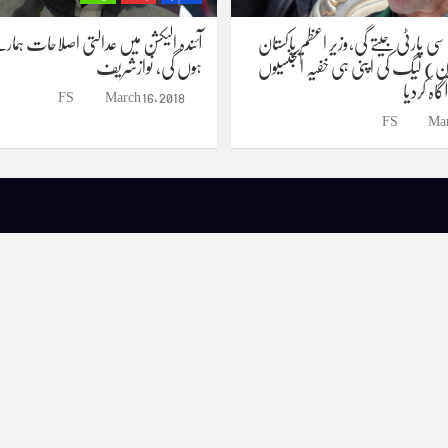
 سی پارٹی جیتے گی،وزیر اعظم پاکستان
آئندہ الیکشن میں عدالتی اصلاحات ہمار
ن) لیگ کی اپنی ہی خفیہ ایجنسیوں
ہوں گی، نوازشریف
اہ کردیا
FS
March 16, 2018
FS
Mar