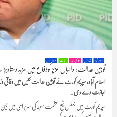
اسلام آباد
تازہ ترین
سوشل میڈیا
سیاست
مقامی خبریں
توہین عدالت: دانیال عزیز کودفاع میں مزید دستاو
اسلام آباد: سپریم کورٹ نے توہین عدالت کیس میں وفاقی وزیر
اجازت دے دی۔
سپریم کورٹ میں جسٹس شیخ عظمت سعید کی سربراہی میں تین رک
عدالت کیس کی سماعت کی۔