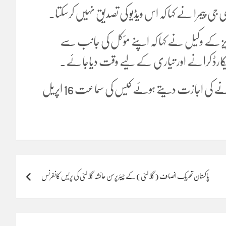
ڈی جی پیمرا نے کہا کہ اس ویڈیو کی تصدیق نہیں کرسکتا۔
عزیز کے وکیل نے کہا کہ اپنے مؤکل کی جانب سے
ن ریکارڈ کرانے اور تیاری کے لیے وقت دیاجائے۔
عدالت نے دانیال عزیز کودفاع میں مزید دستاویزات پیش کرنے کی اجازت دیتے ہوئے کیس کی سماعت 16 اپریل
پاکستان تحریک انصاف (گلالئی) کے چیئرپرسن عائشہ گلالئی کی پریس کانفرنس