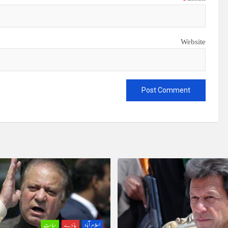
Website
اسلام آباد
جائزے
سیاست