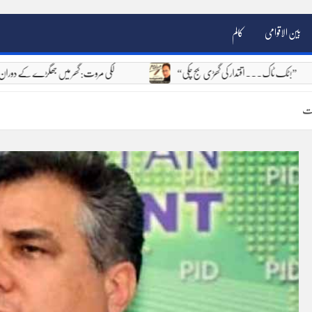
بین الاقوامی
کالم
“ٹک ٹاک۔۔۔ اقتدار کی گھڑی بج چکی!”
لکی مروت: گھر میں جھگڑے کے دور
زت