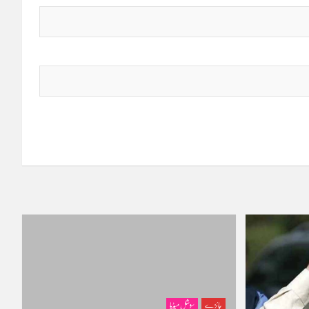
جائزے
سوشل میڈیا