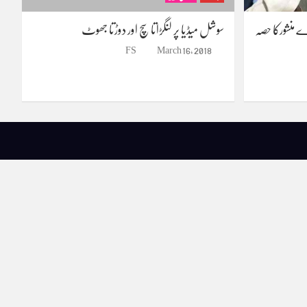
ے منشورکا حصہ
سوشل میڈیا پر لنگڑاتا سچ اور دوڑتا جھوٹ
FS
March 16, 2018