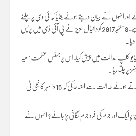
 اور انہوں نے بیان دیتے ہوئے بتایا کہ ٹی وی پر چلنے
والے پروگراموں کی مانیٹرنگ میری ذمہ داریوں میں شامل ہے، 8 ستمبر2017 کو دانیال عزیز نے پی آئی ڈی میں پریس
مرا نے دانیال عزیز کا 8 ستمبر اور 15 دسمبر 2017 کا ویڈیو کلپ عدالت میں پیش کیا، اس پر جسٹس عظمت سعید
دانیال عزیز کے وکیل علی رضا نے ڈی جی پیمرا سے جرح کرتے ہوئے عدالت سے استدعا کی کہ 15 دسمبر کا نجی ٹی
 پرایک اور جرم کی فرد جرم لگانی پڑجائے؟ انہوں نے