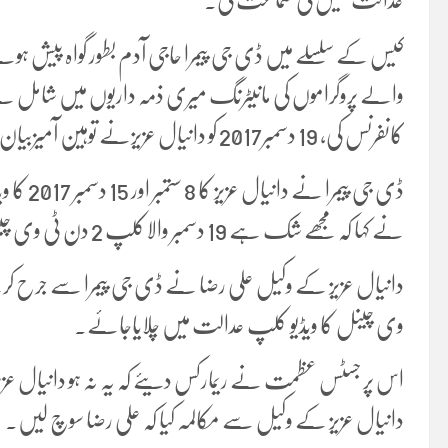
کیس کے سلسلے میں ڈی جی پیمرا حاجی آدم بطور گواہ پیش ہوئے
کانفرنس کی، 19 دسمبر2017 کو دانیال عزیزنے توہین آمیزبیان دیا۔
ڈی جی پی
نے کہا کہ مجھے شک ہے 19 دسمبر والاکلپ 2 دن ٹی وی چینلز پر چلتا رہا۔
وی چینل کا ویڈیو کلپ عدالت میں چلایاجائے۔
اس پر جسٹس عظمت نے ریمارکس دیئے کہ یہ نہ ہو دانیال عزیز
دانیال عزیز کے وکیل سے مکالمہ کیا کہ علی رضا سوچ لیں۔