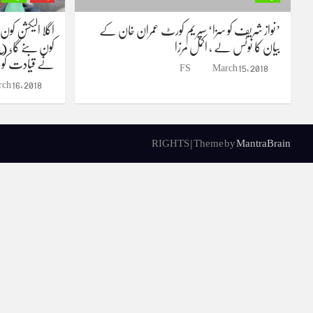
’نواز شریف کو سزا‘ سپریم کورٹ عمران خان کے
اگلا الیکشن کون
بیان کا نوٹس لے ، اکمل مرزا
کون بنے گا، (
نے قیادت کو آگ
FS
March 15, 2018
ch 16, 2018
RIGHTS | Theme by
MantraBrain