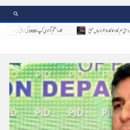
ان دستی بم کا دھماکا، 3 افراد جاں بحق
قائدِ اعظم آزادی کپ 2026 کی ٹرافی کی رونمائی، 6 اور 7 اگست کو 8 ٹیمیں مدمقابل ہوں گی