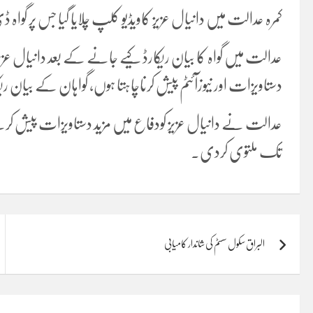
کمرہ عدالت میں دانیال عزیز کاویڈیو کلپ چلایا گیا جس پر گواہ 
عدالت میں گواہ کا بیان ریکارڈ کیے جانے کے بعد دانیال 
دستاویزات اور نیوزآئٹم پیش کرناچاہتا ہوں، گواہان کے بیا
تک ملتوی کردی۔
Post
البراق سکول سسٹم کی شاندار کامیابی
navigation