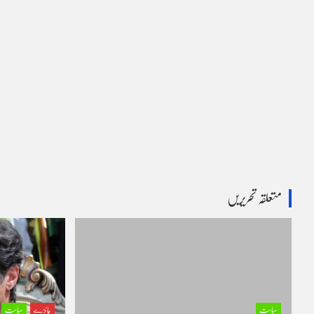
متعلقہ تحریریں
سیاست
جائزے
سیاست