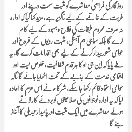
روزگار کی فراہمی معاشرے کو مثبت سمت دینے اور
غربت کے خاتمے کے لیے ناگزیر ہے، مزید کہا گیا کہ ادارہ
نہ صرف محروم طبقات کی فلاح و بہبود کے لیے کام
کرے گا بلکہ سماجی ہم آہنگی، مثبت رویوں کے فروغ اور
عوامی شعور بیدار کرنے کے لیے بھی اقدامات کرے گا، یہ
طے پایا کہ این جی او کا ہر قدم شفافیت، خلوص نیت اور
اجتماعی خدمت کے جذبے کے تحت اٹھایا جائے گا تاکہ
عوامی اعتماد قائم رکھا جا سکے، شرکاء نے اس عزم کا اعادہ
کیا کہ یہ ادارہ نوجوانوں کی صلاحیتوں کو بروئے کار لاتے
ہوئے معاشرے میں ایک مثبت اور پائیدار تبدیلی کا آغاز
بنے گا