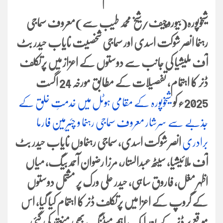
شیخوپورہ(بیوروچیف/شیخ محمد طیب سے)
معروف سماجی
رہنما انصر شوکت اسدی اور سماجی شخصیت نایاب حیدر بٹ
آف ملیشیا کی جانب سے دوستوں کے اعزاز میں پرتکلف
ڈنر کا اہتمام، تفصیلات کے مطابق مورخہ 24 اگست
2025ء کو
شیخوپورہ کے مقامی ہوٹل میں خدمتِ خلق کے
جذبے سے سرشار معروف سماجی رہنما و چئیرمین فارما
برادری
انصر شوکت اسدی، سماجی رہنماوں نایاب حیدر بٹ
آف ملائیشیا، سیٹھ عبدالستار، مرزا رضوان آحمد بیگ، میاں
اظہر مغل، فاروق ساہی، حیدر علی ورک پر مشتمل دوستوں
کے گروپ کے اعزا میں پرتکلف ڈنر کا اہتمام کیا گیا، اس
موقع پر ڈنر کے بعد ایک اہم میٹنگ بھی منعقد کی گئی