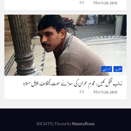
FS
March 20, 2018
پنجاب
تازہ ترین
زینب قتل کیس: مجرم عمران کی سزائے موت کیخلاف اپیل مسترد
FS
March 20, 2018
RIGHTS | Theme by
MantraBrain