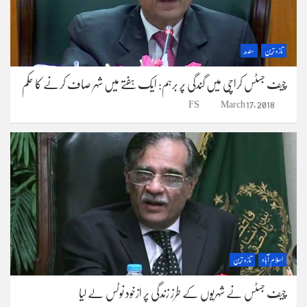
تازہ ترین
سندھ
چیف جسٹس کراچی میں گندگی پر برہم: ایک ہفتے میں شہر صاف کرنے کا حکم
FS
March 17, 2018
اسلام آباد
تازہ ترین
چیف جسٹس نے شہریوں کے طرز زندگی پر ازخود نوٹس لے لیا