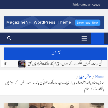
Ski
Friday, August 7, 2026
t
conten
Fire Stone News | FS Media Network | Urdu News Pakistan
تازہ ترین
لکی مروت: گھر میں جھگڑے کے دوران دستی بم کا دھماکا، 3 افراد جاں بحق
Home
سوشل میڈیا
سماجی رہنماوں انصر شوکت اسدی اور نایاب حیدر بٹ آف ملیشیا کی جانب سے دوستوں کے اعزاز میں
پرتکلف ڈنر کا اہتمام