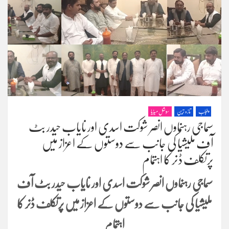
پنجاب
تازہ ترین
سوشل میڈیا
سماجی رہنماوں انصر شوکت اسدی اور نایاب حیدر بٹ
آف ملیشیا کی جانب سے دوستوں کے اعزاز میں
پرتکلف ڈنر کا اہتمام
سماجی رہنماوں انصر شوکت اسدی اور نایاب حیدر بٹ آف
ملیشیا کی جانب سے دوستوں کے اعزاز میں پرتکلف ڈنر کا
اہتمام