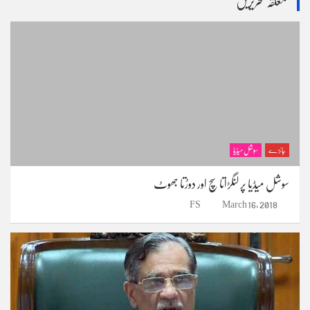
متعلقہ تحریریں
c
h
جائزے
سوشل میڈیا
سوشل میڈیا پر لنگڑاتا سچ اور دوڑتا جھوٹ
FS
March 16, 2018