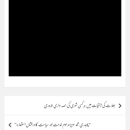
Post
بھارت کی ترقیات میں ہر کسی شہری کی حصہ داری ضروری
navigation
“چوہدری محمد عزیز مرحوم خدمت اور سیاست کا درخشاں استعارہ”