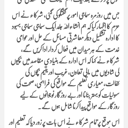
جس میں روزمرہ سماجی امور پر گفتگو کی گئی، شرکاء نے اس
عزم کا اظہار کیا کہ ہم انشاءاللٰہ جلد ایک سماجی سماجی بہبود
کا ادارہ تشکیل دیکر معاشرتی مسائل کے حل اور عوامی
خدمت کے ہر میدان میں فعال کردار ادا کریں گے،
شرکاء نے کہا کہ اس ادارہ کے بنیادی مقاصد میں بچیوں
کی شادیوں میں مالی تعاون، غریب اور یتیم بچوں کی
کفالت، معیاری تعلیم کے مواقع کی فراہمی، صحت کی
سہولیات کو بہتر بنانا اور بے روزگار نوجوانوں کے لیے
روزگار کے مواقع پیدا کرنا شامل ہوں گے۔
اس موقع پر تمام شرکاء نے اس بات پر زور دیا کہ تعلیم اور