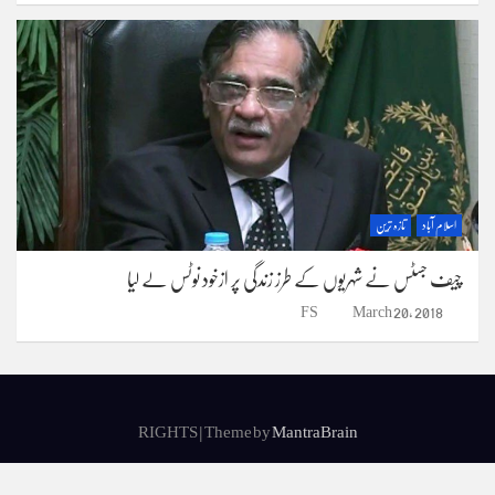
اسلام آباد
تازہ ترین
چیف جسٹس نے شہریوں کے طرز زندگی پر ازخود نوٹس لے لیا
FS
March 20, 2018
RIGHTS | Theme by
MantraBrain