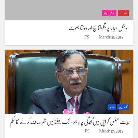
جائزے
سوشل میڈیا
سوشل میڈیا پر لنگڑاتا سچ اور دوڑتا جھوٹ
FS
March 16, 2018
تازہ ترین
سندھ
چیف جسٹس کراچی میں گندگی پر برہم: ایک ہفتے میں شہر صاف کرنے کا حکم
FS
March 17, 2018