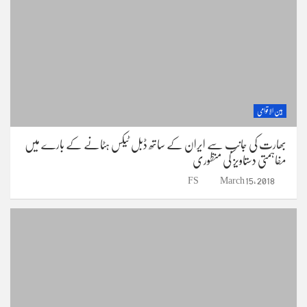
بین الاقوامی
بھارت کی جانب سے ایران کے ساتھ ڈبل ٹیکس ہٹانے کے بارے میں
مفاہمتی دستاویز کی منظوری
FS
March 15, 2018