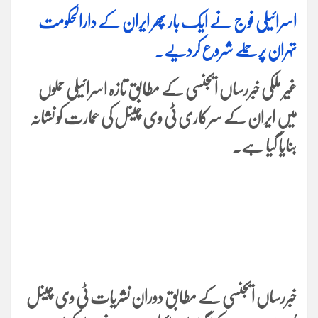
اسرائیلی فوج نے ایک بار پھر ایران کے دارالحکومت
تہران پر حملے شروع کردیے۔
غیر ملکی خبررساں ایجنسی کے مطابق تازہ اسرائیلی حملوں
میں ایران کے سرکاری ٹی وی چینل کی عمارت کو نشانہ
بنایا گیا ہے۔
خبررساں ایجنسی کے مطابق دوران نشریات ٹی وی چینل