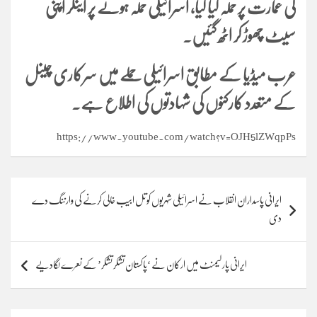
کی عمارت پر حملہ کیا گیا، اسرائیلی حملہ ہونے پر اینکر اپنی
سیٹ چھوڑ کر اٹھ گئیں۔
عرب میڈیا کے مطابق اسرائیلی حملے میں سرکاری چینل
کے متعدد کارکنوں کی شہادتوں کی اطلاع ہے۔
https://www.youtube.com/watch?v=OJH5lZWqpPs
Post
ایرانی پاسداران انقلاب نے اسرائیلی شہریوں کو تل ابیب خالی کرنے کی وارننگ دے
navigation
دی
ایرانی پارلیمنٹ میں ارکان نے ‘پاکستان تشکر تشکر’ کے نعرے لگادیے