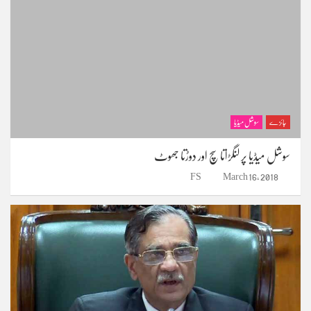
جائزے
سوشل میڈیا
سوشل میڈیا پر لنگڑاتا سچ اور دوڑتا جھوٹ
FS
March 16, 2018