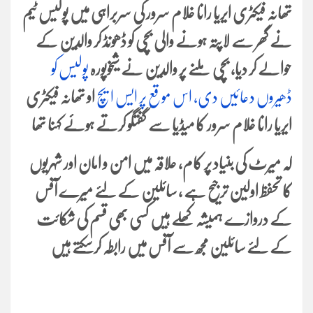
تھانہ فیکٹری ایریا رانا غلام سرور کی سربراہی میں پولیس ٹیم
نے گھر سے لاپتہ ہونے والی بچی کو ڈھونڈ کر والدین کے
حوالے کر دیا، بچی ملنے پر والدین نے شیخوپورہ
پولیس کو
ڈھیروں دعائیں دی، اس موقع پر ایس ایچ
او تھانہ فیکٹری
ایریا رانا غلام سرور کا میڈیا سے گفتگو کرتے ہوئے کہنا تھا
کہ میرٹ کی بنیاد پر کام، علاقہ میں امن و امان اور شہریوں
کا تحفظ اولین ترجیح ہے ، سائلین کے لئے میرے آفس
کے دروازے ہمیشہ کھلے ہیں کسی بھی قسم کی شکائت
کے لئے سائلین مجھ سے آفس میں رابطہ کرسکتے ہیں