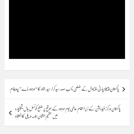
Post
پاکستان پیپلز پارٹی خانیوال کے ضلعی نائب صدر سید کرار حیدر شاہ کا “مزدور ڈے” پر پیغام
navigation
پاکستان ورکرز فیڈریشن کے زیر اہتمام عالمی یوم مزدور کے موقع پر ضلع کونسل ہال شیخوپورہ
میں عظیم الشان جلسہ و ریلی کا انعقاد