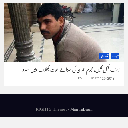
پنجاب
تازہ ترین
زینب قتل کیس: مجرم عمران کی سزائے موت کیخلاف اپیل مسترد
FS
March 20, 2018
RIGHTS | Theme by
MantraBrain