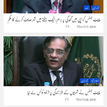
تازہ ترین
سندھ
چیف جسٹس کراچی میں گندگی پر برہم: ایک ہفتے میں شہر صاف کرنے کا حکم
FS
March 17, 2018
اسلام آباد
تازہ ترین
چیف جسٹس نے شہریوں کے طرز زندگی پر ازخود نوٹس لے لیا
FS
March 20, 2018