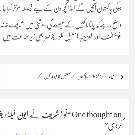
ہوگی پاکستان آئیں گے لہٰذا کچھ دن کے لیے فیصلہ مؤخر کیا 
واضح رہےکہ پاناما کیس کے فیصلے کی روشنی میں شریف 
انویسٹمنٹ اور العزیزیہ اسٹیل ملز ریفرنسز بھی زیر سماعت ہیں
Post
فیصلہ نہ کرسکنے والے پاکستان کے مستقبل کا فیصلہ کریں گے
navigation
One thought on “
نوازشریف نے ایون فیلڈ ریفر
کردی
”