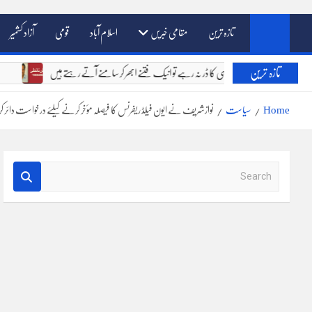
تازہ ترین
مقامی خبریں
اسلام آباد
قومی
آزاد کشمیر
تازہ ترین
خالق دو جہاں کے سامنے جواب دہی کا ڈر نہ رہے تو انیک فتنے ابھر کر سامنے آتے رہتے ہیں
Home
سیاست
نوازشریف نے ایون فیلڈ ریفرنس کا فیصلہ مؤخر کرنے کیلئے درخواست دائر 
S
e
a
r
c
h