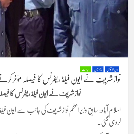
بین الاقوامی
تازہ ترین
سیاست
نوازشریف نے ایون فیلڈ ریفرنس کا فیصلہ مؤخر کرنے
نوازشریف نے ایون فیلڈ ریفرنس کا فیصلہ
اسلام آباد: سابق وزیراعظم نوازشریف کی جانب سے ایون فیل
کردی گئی۔