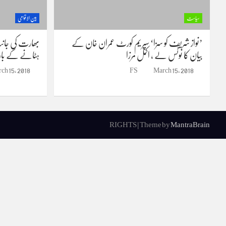
سیاست
بین الاقوامی
’نواز شریف کو سزا‘ سپریم کورٹ عمران خان کے
بھارت کی جان
بیان کا نوٹس لے ، اکمل مرزا
ہٹانے کے بارے
ch 15, 2018
FS
March 15, 2018
RIGHTS | Theme by
MantraBrain