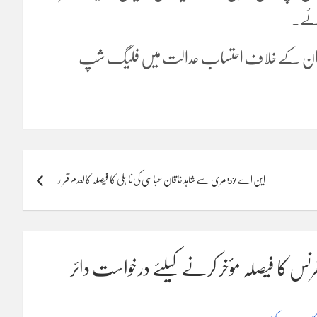
جائے۔
خاندان کے خلاف احتساب عدالت میں فلیگ شپ
این اے 57 مری سے شاہد خاقان عباسی کی نااہلی کا فیصلہ کالعدم قرار
نس کا فیصلہ مؤخر کرنے کیلئے درخواست دائر