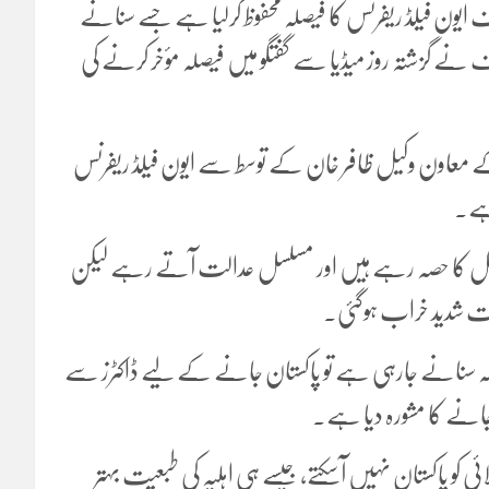
ون فیلڈ ریفرنس کا فیصلہ محفوظ کرلیا ہے جسے سنانے
زشریف نے گزشتہ روز میڈیا سے گفتگو میں فیصلہ مؤخر کرنے کی
 معاون وکیل ظافر خان کے توسط سے ایون فیلڈ ریفرنس
ہے۔
ل کا حصہ رہے ہیں اور مسلسل عدالت آتے رہے لیکن
بعیت شدید خراب ہوگئی۔
ہ سنانے جارہی ہے تو پاکستان جانے کے لیے ڈاکٹرز سے
 جانے کا مشورہ دیا ہے۔
ت میں استدعا کی گئی ہے کہ مجبوری کے باعث 6 جولائی کو پاکستان نہیں آسکتے، جیسے ہی اہلیہ کی طبعیت بہتر