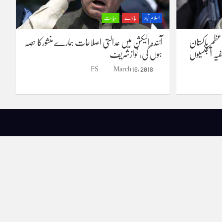
اسلام آباد
جائزے
سیاست
اعظم پاکستان
آئندہ الیکشن میں عدالتی اصلاحات ہمارے منشورکا حصہ
ہ ایجنسیوں
ہوں گی، نوازشریف
FS
March 16, 2018