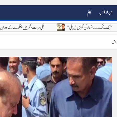
بین الاقوامی
کالم
“ٹک ٹاک۔۔۔ اقتدار کی گھڑی بج چکی!”
لکی مروت: گھر میں جھگڑے کے دور
کردی