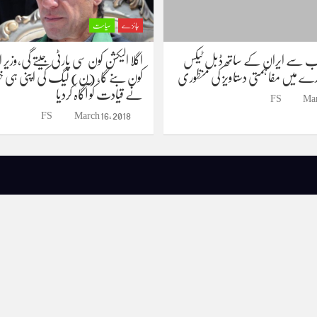
جائزے
سیاست
ب سے ایران کے ساتھ ڈبل ٹیکس
اگلا الیکشن کون سی پارٹی جیتے گی،وزیر 
 میں مفاہمتی دستاویز کی منظوری
کون بنے گا، (ن) لیگ کی اپنی ہی خفی
نے قیادت کو آگاہ کردیا
FS
Mar
FS
March 16, 2018