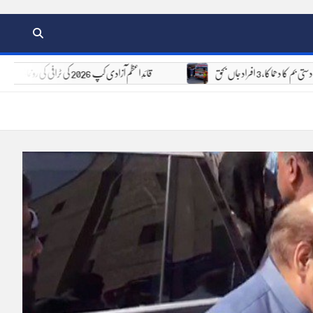
ان دستی بم کا دھماکا، 3 افراد جاں بحق
قائدِ اعظم آزادی کپ 2026 کی ٹرافی کی رونمائی، 6 اور 7 اگست کو 8 ٹیمیں مدمقابل ہوں گی