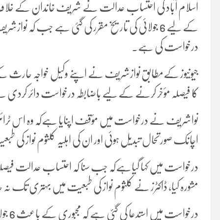
اسلام آباد کی احتساب عدالت نے شریف خاندان کے خلاف ای
کے لیے 6 جولائی کی تاریخ مقرر کی گئی ہے جب کہ نوا
درخواست کی ہے۔
جیونیوز کےمطابق نوازشریف نے اپنے وکیل خواجہ حارث کے
کا فیصلہ مؤخر کرنے کے لیے باضابطہ درخواست دائر کردی 
نواشریف نے درخواست میں مؤقف اپنایا ہےکہ وہ اس ٹرائ
اچانک صورتحال تبدیل ہوئی اور ان کی اہلیہ کلثوم نواز کی ط
درخواست میں کہا گیاہےکہ جب سنا کہ احتساب عدالت فیصل
مشورہ کیا، ڈاکٹرز نے کلثوم نواز کی طبعیت میں بہتری تک نہ
درخواس