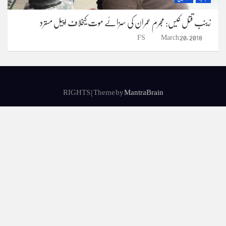
زینب قتل کیس: مجرم عمران کی سزائے موت کیخلاف اپیل مسترد
FS
March 20, 2018
RIGHTS | Theme by
MantraBrain