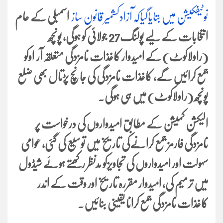
نوٹیفکیشن میں بتایاگیاکہ آزادکشمیر قانون ساز
اسمبلی کے عام
انتخابات کے لیے پولنگ27 جولائی کو ہوگی، پونچھ
(راولاکوٹ) کے امیدوار کاغذات نامزدگی متعلقہ آر اوکو
جمع کرائیں گے، کاغذات نامزدگی کی جانچ پڑتال بھی ضلع
پونچھ (راولاکوٹ) میں ہی ہوگی۔
الیکشن کمیشن کے مطابق امیدواروں کی درخواست پر
نامزدگی فارمز جمع کرانےکی تاریخ میں توسیع کی گئی، عوامی
سہولت اور امیدواروں کی تجاویزکو مدنظر رکھتے ہوئے شیڈول
میں ترمیم کی، امیدوار مقررہ تاریخ اور وقت کے اندر
کاغذات نامزدگی جمع کرانا یقینی بنائیں۔