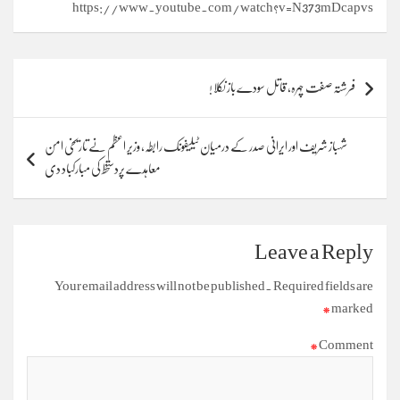
https://www.youtube.com/watch?v=N373mDcapvs
Post
فرشتہ صفت چہرہ، قاتل سودے باز نکلا !
navigation
شہباز شریف اور ایرانی صدر کے درمیان ٹیلیفونک رابطہ، وزیر اعظم نے تاریخی امن
معاہدے پردستخط کی مبارکباد دی
Leave a Reply
Your email address will not be published.
Required fields are
*
marked
*
Comment