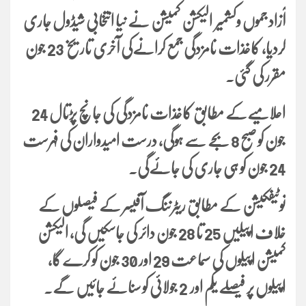
آزاد جموں وکشمیر الیکشن کمیشن نے نیا انتخابی شیڈول جاری
کردیا، کاغذات نامزدگی جمع کرانےکی آخری تاریخ 23 جون
مقرر کی گئی۔
اعلامیےکے مطابق کاغذات نامزدگی کی جانچ پڑتال 24
جون کو صبح 8 بجے سے ہوگی، درست امیدواران کی فہرست
24 جون کو ہی جاری کی جائےگی۔
نوٹیفکیشن کے مطابق ریٹرننگ آفیسر کے فیصلوں کے
خلاف اپیلیں 25 تا 28 جون دائر کی جاسکیں گی، الیکشن
کمیشن اپیلوں کی سماعت 29 اور 30 جون کو کرے گا،
اپیلوں پر فیصلے یکم اور 2 جولائی کو سنائے جائیں گے۔