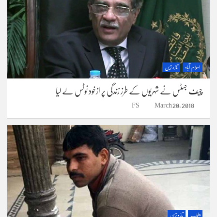
اسلام آباد
تازہ ترین
چیف جسٹس نے شہریوں کے طرز زندگی پر ازخود نوٹس لے لیا
FS
March 20, 2018
پنجاب
تازہ ترین