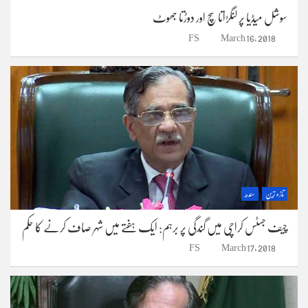
سوشل میڈیا پر لنگڑاتا سچ اور دوڑتا جھوٹ
FS
March 16, 2018
تازہ ترین
سندھ
چیف جسٹس کراچی میں گندگی پر برہم: ایک ہفتے میں شہر صاف کرنے کا حکم
FS
March 17, 2018