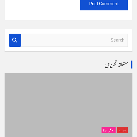
S
e
a
r
متعلقہ تحریریں
c
h
جائزے
سوشل میڈیا