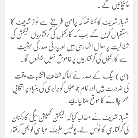
پہنچائیں گے۔
شہباز شریف کا کہنا تھا کہ پرامن طریقے سے نواز شریف کا
استقبال کریں گے جب کہ کارکنوں کی گرفتاریاں الیکشن کی
شفافیت پر سوال اٹھا رہی ہیں اور پارٹی صدر کی حیثیت
سے کارکنوں کی گرفتاریوں پر خاموش نہیں بیٹھوں گا۔
(ن) لیگ کے صدر نے کہا کہ شفاف انتخابات وقت
کی ضرورت ہیں اور تمام جماعتوں کو برابری کی بنیاد پر انتخابی
مہم چلانے کا موقع ملنا چاہیے۔
شہباز شریف نے مطالبہ کیا کہ الیکشن کمیشن لیگی کارکنان
کی گرفتاری کا نوٹس لے، پولیس حنیف عباسی کو بھی گرفتار