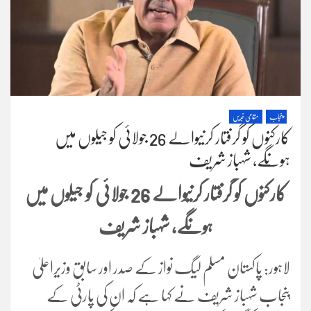
پنجاب
مقامی خبریں
کارکنوں کو گرفتار کرنیوالے 26 جولائی کو جیلوں میں
ہونگے، شہباز شریف
کارکنوں کو گرفتار کرنیوالے 26 جولائی کو جیلوں میں
ہونگے، شہباز شریف
لاہور: پاکستان مسلم لیگ نواز کے صدر اور سابق وزیراعلیٰ
پنجاب شہباز شریف نے کہا ہے کہ ان کی پارٹی کے