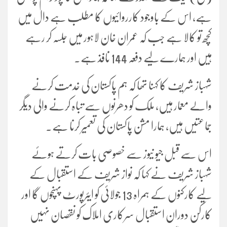
ہے، اس کے باوجود کارروائیوں کا مطلب ہے دال میں
کچھ تو کالا ہے جب کہ عمران خان لاہور میں جلسہ کر رہے
ہیں اور ہمارے لیے دفعہ 144 نافذ ہے۔
شہباز شریف کا کہنا تھا کہ ہم پاکستان کی خدمت کرنے
والے معمار ہیں، ملک کو دھرنوں سے تباہ کرنے والی دیگر
جماعتیں ہیں، ہمارا مشن پاکستان کی تعمیر کرنا ہے۔
اس سے قبل جیو نیوز سے خصوصی بات کرتے ہوئے
شہباز شریف نے کہا کہ نواز شریف کے استقبال کے
لیے کارکنوں کے ہمراہ 13 جولائی کو ایئرپورٹ پہنچوں گا اور
کارکن دوران استقبال سرکاری املاک کو نقصان نہیں