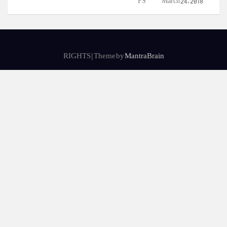
FS
March 24, 2018
RIGHTS | Theme by
MantraBrain