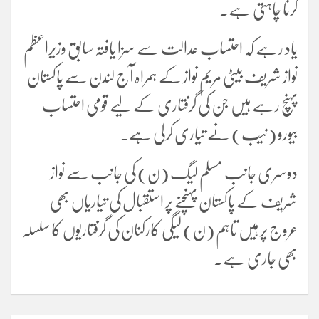
کرنا چاہتی ہے۔
یاد رہے کہ احتساب عدالت سے سزا یافتہ سابق وزیراعظم
نواز شریف بیٹی مریم نواز کے ہمراہ آج لندن سے پاکستان
پہنچ رہے ہیں جن کی گرفتاری کے لیے قومی احتساب
بیورو (نیب) نے تیاری کرلی ہے۔
دوسری جانب مسلم لیگ (ن) کی جانب سے نواز
شریف کے پاکستان پہنچنے پر استقبال کی تیاریاں بھی
عروج پر ہیں تاہم (ن) لیگی کارکنان کی گرفتاریوں کا سلسلہ
بھی جاری ہے۔