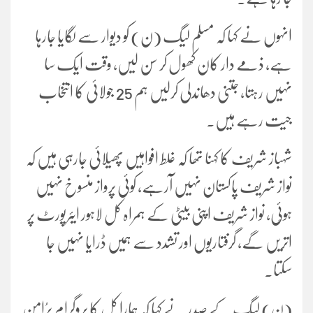
انہوں نے کہا کہ مسلم لیگ (ن) کو دیوار سے لگایا جارہا
ہے، ذمے دار کان کھول کر سن لیں، وقت ایک سا
نہیں رہتا، جتنی دھاندلی کرلیں ہم 25 جولائی کا انتخاب
جیت رہے ہیں۔
شہباز شریف کا کہنا تھا کہ غلط افواہیں پھیلائی جارہی ہیں کہ
نواز شریف پاکستان نہیں آرہے، کوئی پرواز منسوخ نہیں
ہوئِی، نواز شریف اپنی بیٹی کے ہمراہ کل لاہور ایئرپورٹ پر
اتریں گے، گرفتاریوں اور تشدد سے ہمیں ڈرایا نہیں جا
سکتا۔
(ن) لیگ کے صدر نے کہا کہ ہمارا کل کا پروگرام پرُامن