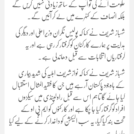
حکومت آئے گی تو آپ کے ساتھ زیادتی نہیں کریں گے
بلکہ انصاف کے کٹہرے میں لے کر آئیں گے۔
شہباز شریف نے کہا کہ پولیس نگران وزیراعلیٰ اور دیگر کی
ہدایت پر ہمارے کارکنان کو گرفتار کر رہی ہے اور یہ
گرفتاریاں انتخابات سے قبل دھاندلی ہے۔
شہباز شریف نے کہا کہ نوازشریف اہلیہ کی شدید بیماری
کے باوجود پاکستان آرہے ہیں جن کا فقید المثال استقبال
کیا جائے گا تاہم اس سے قبل راولپنڈی میں سیکڑوں
افراد کو گرفتار کیا جا چکا ہے اور کارکنوں کو ایم پی او کے
تحت بند کیا گیا، یہ سب الیکشن کو داغدار کرنے کے لیے کیا
جا رہا ہے۔