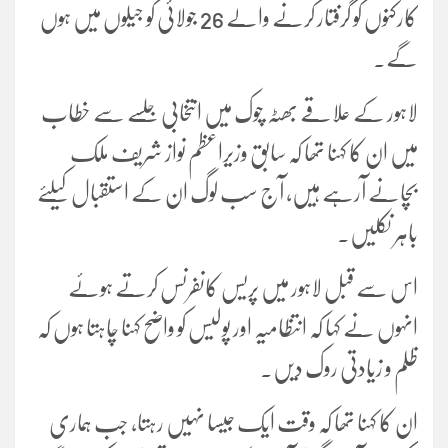
کارکنوں کو گرفتار کرنے والے 26 جولائی کو جیلوں میں ہوں
گے۔
لاہور کے علاقے بھٹہ چوک میں انتخابی جلسے سے خطاب
میں ان کا کہنا تھا کہ سابق وزیراعظم نواز شریف ملک
بچانے آرہے ہیں، آج سب لوگ ان کے استقبال کیلئے
باہر نکلیں۔
اس سے قبل لاہور میں پریس کانفرنس کرتے ہوئے
انہوں نے کہا کہ انتظامیہ اور پولیس کو واضح کہنا چاہتا ہوں کہ
ظلم و زیادتی روک دیں۔
ان کا کہنا تھا کہ وقت ایک جیسا نہیں رہتا، جب ہماری