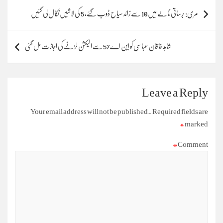
Post
مری: برساتی نالے میں 10 سے زائد سیاح ڈوب گئے، 5 کی لاشیں نکال لی گئیں
navigation
شاہد خاقان عباسی کو این اے57 سے الیکشن لڑنے کی اجازت مل گئی
Leave a Reply
Your email address will not be published.
Required fields are
*
marked
*
Comment