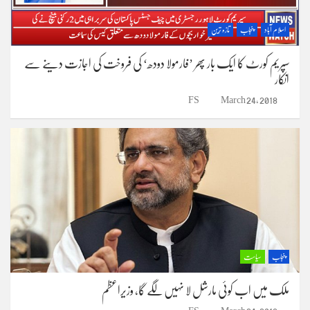
اسلام آباد
پنجاب
تازہ ترین
سپریم کورٹ کا ایک بار پھر ’فارمولا دودھ‘ کی فروخت کی اجازت دینے سے
انکار
FS
March 24, 2018
پنجاب
سیاست
ملک میں اب کوئی مارشل لا نہیں لگے گا، وزیراعظم