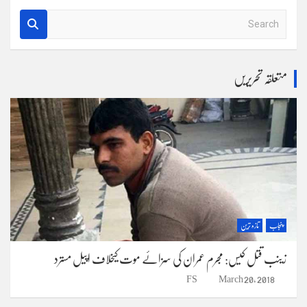
S
e
a
r
متعلقہ تحریریں
c
h
پنجاب
تازہ ترین
زینب قتل کیس: مجرم عمران کی سزائے موت کیخلاف اپیل مسترد
FS
March 20, 2018