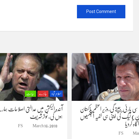
اسلام آباد
جائزے
سیاست
 سی پارٹی جیتے گی،وزیر اعظم پاکستان
آئندہ الیکشن میں عدالتی اصلاحات ہمار
ن) لیگ کی اپنی ہی خفیہ ایجنسیوں
ہوں گی، نوازشریف
اہ کردیا
FS
March 16, 2018
FS
Mar