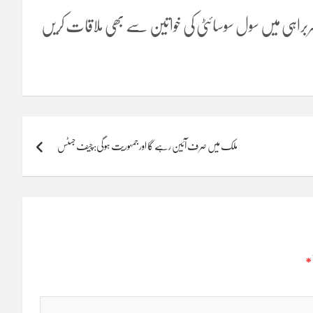
 سربراہی میں سول سوسائٹی کی خواتین سے بھی ملاقات کریں
ملک میں صرف آئین رہے گا اور جمہوریت ہوگی: چیف جسٹس
*