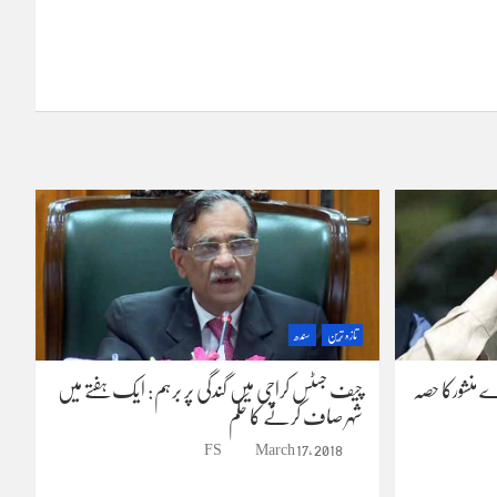
تازہ ترین
سندھ
ے منشورکا حصہ
چیف جسٹس کراچی میں گندگی پر برہم: ایک ہفتے میں
شہر صاف کرنے کا حکم
FS
March 17, 2018