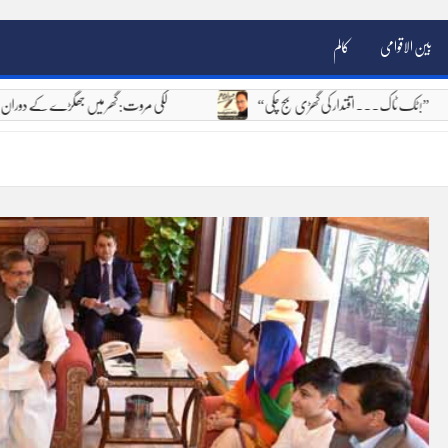
بین الاقوامی
کالم
“ٹک ٹاک۔۔۔ اقتدار کی گھڑی بج چکی!”
لکی مروت: گھر میں جھگڑے کے دورا