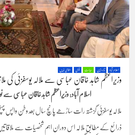
اسلام آباد
تازہ ترین
سیاست
قومی
مقامی خبریں
وزیراعظم شاہد خاقان عباسی سے ملالہ یوسفزئی کی مل
اسلام آباد: وزیراعظم شاہد خاقان عباسی سے نو
ملالہ یوسفزئی گزشتہ رات ساڑھے پانچ سال بعد وطن واپس پہنچی
ذرائع کے مطابق ملالہ اس دوران اہم شخصیات سے ملاقاتیں کری