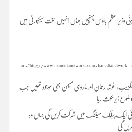
ی وزیراعظم ہاؤس پہنچیں جہاں انہیں سخت سیکیورٹی میں
url=”http://www.fsmedianetwork.com/fsmedianetwork_uplo
ورنگزیب، انوشہ رحمان اور ماروی میمن بھی موجود تھیں جب
وضوع زیر بحث رہا۔
سفزئی ایک پبلک میٹنگ میں شرکت کریں گی جہاں وہ
ریں گی۔