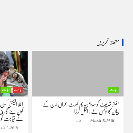
متعلقہ تحریریں
سیاست
جائزے
سیاست
’نواز شریف کو سزا‘ سپریم کورٹ عمران خان کے
اگلا الیکشن کون
بیان کا نوٹس لے ، اکمل مرزا
کون بنے گا، (
نے قیادت کو آگ
FS
March 15, 2018
ch 16, 2018