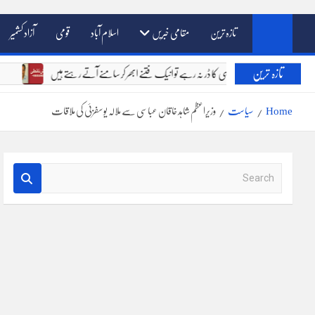
تازہ ترین
مقامی خبریں
اسلام آباد
قومی
آزاد کشمیر
تازہ ترین
خالق دو جہاں کے سامنے جواب دہی کا ڈر نہ رہے تو انیک فتنے ابھر کر سامنے آتے رہتے ہیں
Home
سیاست
وزیراعظم شاہد خاقان عباسی سے ملالہ یوسفزئی کی ملاقات
S
e
a
r
c
h