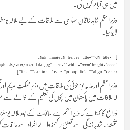
میں ہی قیام کریں گی۔
وزیراعظم شاہد خاقان عباسی سے ملاقات کے لیے ملالہ یوسفزئ
لایا گیا۔
[c5ab_image c5_helper_title=”” c5_title=””
ads/2018/03/mlala.jpg” class=”” width=”9999″ height=”9999″
link=”” caption=”” type=”popup” link=”” align=”center” ]
وزیراعظم اور ملالہ یوسفزئی کی ملاقات میں وزیر مملکت مریم ا
کہ ملاقات میں پاکستان میں بچوں کی تعلیم کے حوالے سے م
ذرائع کا کہنا ہے کہ وزیراعظم سے ملاقات کے بعد ملالہ یو
مختلف شعبہ زندگی سے تعلق رکھنے والے افراد سے ملاقات ک