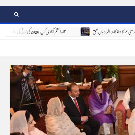
ن دستی بم کا دھماکا، 3 افراد جاں بحق
قائدِ اعظم آزادی کپ 2026 کی ٹرافی کی رونمائی، 6 اور 7 اگست کو 8 ٹیمیں مدمقابل ہوں گی