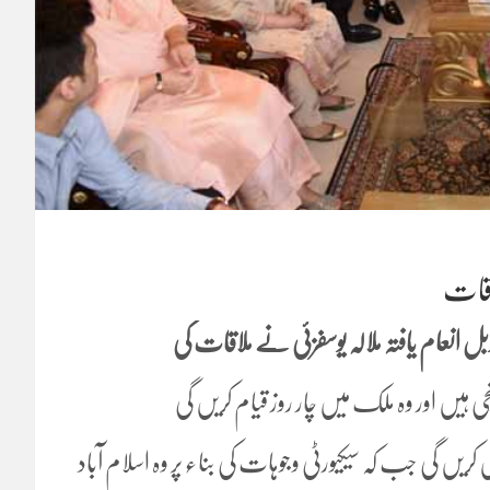
اقات
بل انعام یافتہ ملالہ یوسفزئی نے ملاقات کی
 ہیں اور وہ ملک میں چار روز قیام کریں گی
ں گی جب کہ سیکیورٹی وجوہات کی بناء پر وہ اسلام آباد