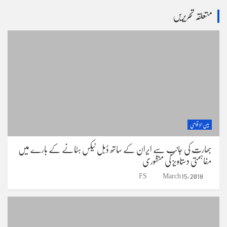
r
متعلقہ تحریریں
c
h
بین الاقوامی
بھارت کی جانب سے ایران کے ساتھ ڈبل ٹیکس ہٹانے کے بارے میں
مفاہمتی دستاویز کی منظوری
FS
March 15, 2018