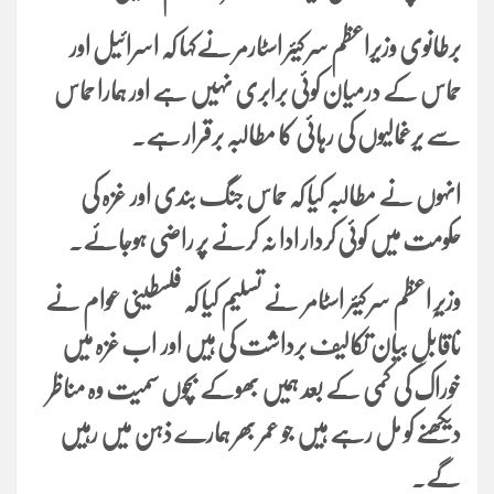
برطانوی وزیراعظم سر کیئر اسٹارمر نےکہا کہ اسرائیل اور
حماس کے درمیان کوئی برابری نہیں ہے اور ہمارا حماس
سے یرغمالیوں کی رہائی کا مطالبہ برقرار ہے۔
انہوں نے مطالبہ کیا کہ حماس جنگ بندی اور غزہ کی
حکومت میں کوئی کردار ادا نہ کرنے پر راضی ہوجائے۔
وزیرِ اعظم سر کیئر اسٹامر نے تسلیم کیا کہ فلسطینی عوام نے
ناقابلِ بیان تکالیف برداشت کی ہیں اور اب غزہ میں
خوراک کی کمی کے بعد ہمیں بھوکے بچوں سمیت وہ مناظر
دیکھنے کو مل رہے ہیں جو عمر بھر ہمارے ذہن میں رہیں
گے۔