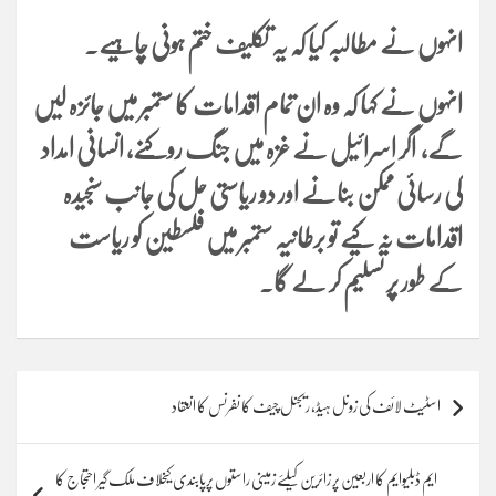
انہوں نے مطالبہ کیا کہ یہ تکلیف ختم ہونی چاہیے۔
انہوں نے کہا کہ وہ ان تمام اقدامات کا ستمبر میں جائزہ لیں
گے، اگر اسرائیل نے غزہ میں جنگ روکنے، انسانی امداد
کی رسائی ممکن بنانے اور دو ریاستی حل کی جانب سنجیدہ
اقدامات نہ کیے تو برطانیہ ستمبر میں فلسطین کو ریاست
کے طور پر تسلیم کر لے گا۔
Post
اسٹیٹ لائف کی زونل ہیڈ، ریجنل چیف کا نفرنس کا انعقاد
navigation
ایم ڈبلیوایم کا اربعین پر زائرین کیلئے زمینی راستوں پرپابندی کیخلاف ملک گیر احتجاج کا