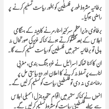
برطانیہ مشروط طور پر فلسطین کو بطور ریاست تسلیم کرنے پر
راضی ہوگیا۔
برطانوی وزیراعظم سر کئیر اسٹارمر نےکابینہ کے ہنگامی
اجلاس کے بعد گفتگو کرتے ہوئے کہا کہ غزہ کی صورتحال نہ
بدلی تو برطانیہ ستمبر میں فلسطین کو ریاست تسلیم کرے گا۔
ان کا کہنا تھاکہ اسرائیل نے غزہ جنگ بندی، مغربی
کنارے پر تسلط نہ کرنے کا اعلان اور دو ریاستی حل پر
رضامندی نہ دی تو فلسطینی ریاست کو تسلیم کر لیں گے۔
انہوں نے کہا کہ ستمبر میں اقوام متحدہ جنرل اسمبلی اجلاس
سے پہلے فلسطینی ریاست کو مشروط تسلیم کر لیں گے۔