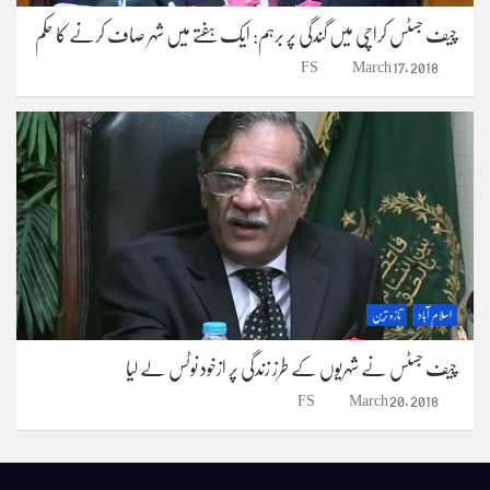
چیف جسٹس کراچی میں گندگی پر برہم: ایک ہفتے میں شہر صاف کرنے کا حکم
FS
March 17, 2018
اسلام آباد
تازہ ترین
چیف جسٹس نے شہریوں کے طرز زندگی پر ازخود نوٹس لے لیا
FS
March 20, 2018