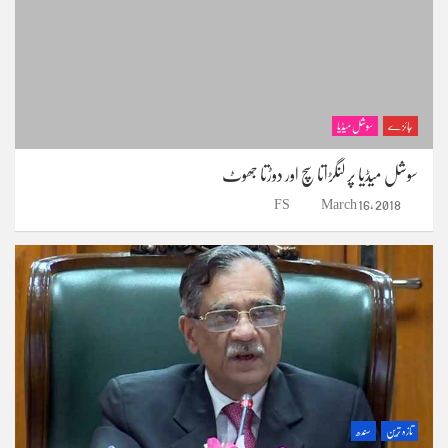
جائزے
سوشل میڈیا
سوشل میڈیا پر لنگڑاتا سچ اور دوڑتا جھوٹ
FS
March 16, 2018
تازہ ترین
سندھ