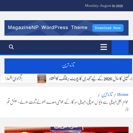
Ski
Monday, August 10, 2026
t
conten
Fire Stone News | FS Media Network | Urdu News Pakistan
تازہ ترین
فوجی فرٹیلائزر کمپنی کا سال 2026 کے لیے تیسری کارپوریٹ بریفنگ کا انعقاد
آزادیٔ اظہار اور ذمہ دار صحافت !
Home
تازہ ترین
عوام جعلی تبدیلی سے مایوس ہو چکی، تبدیلی سرکار کے عوامی وعدے جھوٹے ثابت ہوئے- بینش قمر
ڈار