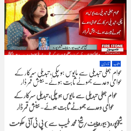
پنجاب
تازہ ترین
عوام جعلی تبدیلی سے مایوس ہو چکی، تبدیلی سرکار کے
عوامی وعدے جھوٹے ثابت ہوئے- بینش قمر ڈار
عوام جعلی تبدیلی سے مایوس ہو چکی، تبدیلی سرکار کے
عوامی وعدے جھوٹے ثابت ہوئے- بینش قمر ڈار
شیخوپورہ(بیوروچیف/شیخ محمد طیب سے) پی ٹی آئی حکومت