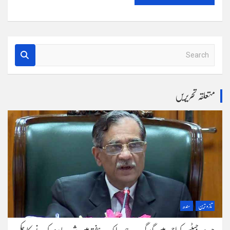
S
e
a
r
متعلقہ تحریریں
c
h
تازہ ترین
سندھ