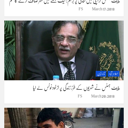
چیف جسٹس کراچی میں گندگی پر برہم: ایک ہفتے میں شہر صاف کرنے کا حکم
FS
March 17, 2018
اسلام آباد
تازہ ترین
چیف جسٹس نے شہریوں کے طرز زندگی پر ازخود نوٹس لے لیا
FS
March 20, 2018