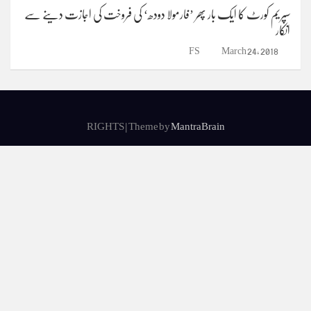
سپریم کورٹ کا ایک بار پھر ’فارمولا دودھ‘ کی فروخت کی اجازت دینے سے
انکار
FS
March 24, 2018
RIGHTS | Theme by
MantraBrain