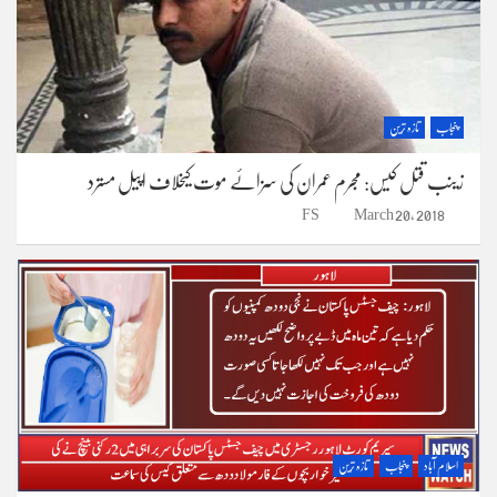
پنجاب
تازہ ترین
زینب قتل کیس: مجرم عمران کی سزائے موت کیخلاف اپیل مسترد
FS
March 20, 2018
اسلام آباد
پنجاب
تازہ ترین