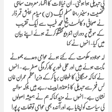
کی تبدیلی ہوا ہوگئی- ان خیالات کا اظہار معروف سماجی
شخصیت و سینئر رہنما مسلم لیگ (ن) میڈم بینش قمر ڈار
نے صحافی و کالمسٹ شیخ محمد طیب سے ایک تقریب
کے موقع پر دوران انٹرویو گفتگو کرتے ہوئے اپنے بیان
میں کیا- انہوں نے کہا
کہ موجودہ حکومت کے کئے ہوئے عوامی وعدے جھوٹے
ثابت ہوئے ہیں اور عملی طور پر کارکردگی صفر ہے- انہوں
نے کہا کہ مہنگائی کا طوفان برپا کرکے وزیراعظم عمران خان
کس فخر سے تبدیلی کا ڈھنڈورا پیٹ رہے ہیں جوکہ سوالیہ
نشان ہے- انہوں نے مزید کہا کہ ہم نے ہمیشہ اصولوں
کی سیاست کو اپنایا ہے اور آئندہ بھی عوامی توقعات پر پورا