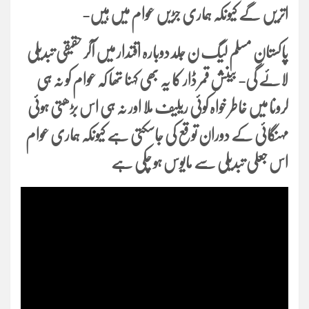
اتریں گے کیونکہ ہماری جڑیں عوام میں ہیں-
پاکستان مسلم لیگ ن جلد دوبارہ اقتدار میں آکر حقیقی تبدیلی
لائے گی- بینش قمر ڈار کا یہ بھی کہنا تھا کہ عوام کو نہ ہی
کرونا میں خاطر خواہ کوئی ریلیف ملا اور نہ ہی اس بڑھتی ہوئی
مہنگائی کے دوران توقع کی جاسکتی ہے کیونکہ ہماری عوام
اس جعلی تبدیلی سے مایوس ہو چکی ہے