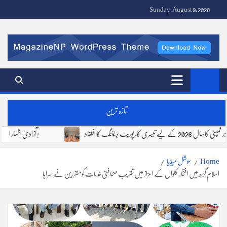
Ski
Sunday, August 9, 2026
t
conten
Fire Stone News | FS Media Network | Urdu News Pakistan
تازہ ترین
فوجی فرٹیلائزر کمپنی کا سال 2026 کے لیے تیسری کارپوریٹ بریفنگ کا انعقاد
آزادیٔ اظہار اور ذمہ دار صحافت !
Home
سوشل میڈیا
اسلام گڑھ میں افتخار کلوال کے اعزاز میں تقریب صحافتی خدمات کو مقررین نے سراہا