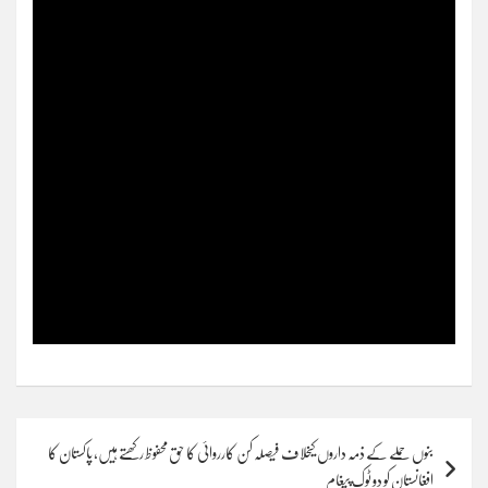
Post
بنوں حملے کے ذمہ داروں کیخلاف فیصلہ کن کارروائی کا حق محفوظ رکھتے ہیں، پاکستان کا
navigation
افغانستان کو دو ٹوک پیغام