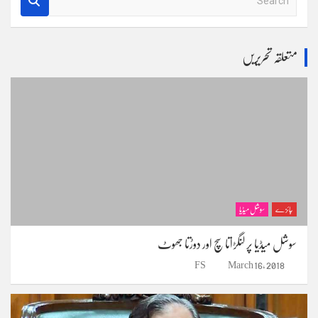
e
a
r
متعلقہ تحریریں
c
h
جائزے
سوشل میڈیا
سوشل میڈیا پر لنگڑاتا سچ اور دوڑتا جھوٹ
FS
March 16, 2018