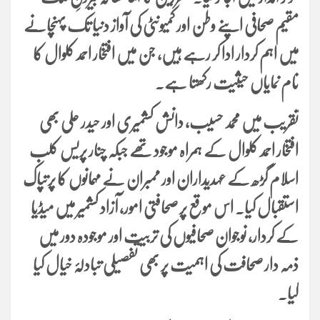
مقیم صحافی اپنے وطن اور کمیونٹی کی آواز دنیا تک پہنچانے
میں اہم کردار ادا کر رہے ہیں، جن میں افتخار احمد کلوال کا
نام نمایاں حیثیت رکھتا ہے۔
تقریب میں محمد حسیب، دانش کشمیری اور حیدر علی بھی
افتخار احمد کلوال کے ہمراہ موجود تھے جبکہ چنار پریس کلب
اسلام گڑھ کے عہدیداران اور ممبران نے مہمانوں کا پرتپاک
استقبال کیا۔ اس موقع پر صحافتی امور، آزاد کشمیر میں میڈیا
کے کردار، نوجوان صحافیوں کی تربیت اور موجودہ دور میں
ذمہ دار صحافت کی اہمیت پر بھی تفصیلی تبادلۂ خیال کیا
گیا۔