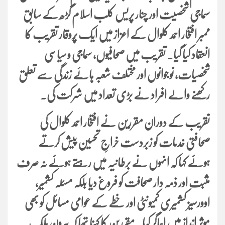
سماجی شخصیت اور چنار پریس کلب اسلام گڑھ کے سابق
ممبر افتخار احمد کلوال کے اعزاز میں ایک پُروقار تقریب کا
انعقاد کیا گیا۔ تقریب میں صحافیوں، سماجی و سیاسی
شخصیات، نوجوانوں اور مختلف شعبہ ہائے زندگی سے تعلق
رکھنے والے افراد نے بڑی تعداد میں شرکت کی۔
تقریب کے دوران مقررین نے افتخار احمد کلوال کی
صحافتی خدمات کو زبردست خراجِ تحسین پیش کرتے
ہوئے کہا کہ انہوں نے برطانیہ میں رہتے ہوئے نہ صرف
مثبت اور ذمہ دار صحافت کو فروغ دیا بلکہ مسئلہ کشمیر،
اوورسیز کشمیری کمیونٹی اور خطے کے عوامی مسائل کو بھی
موثر انداز میں اجاگر کیا۔ مقررین کا کہنا تھا کہ بیرونِ ملک