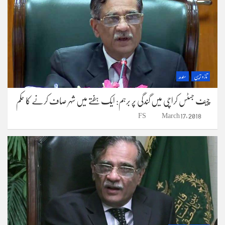
تازہ ترین
سندھ
چیف جسٹس کراچی میں گندگی پر برہم: ایک ہفتے میں شہر صاف کرنے کا حکم
FS
March 17, 2018