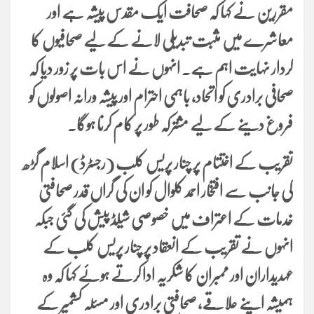
مقررین نے کہا کہ صحافت ایک مقدس پیشہ ہے اور
معاشرے میں مثبت تبدیلی لانے کے لیے صحافیوں کا
کردار نہایت اہم ہے۔ انہوں نے اس بات پر زور دیا کہ
صحافی برادری کو اتحاد، باہمی احترام اور پیشہ ورانہ اصولوں کو
فروغ دینے کے لیے مشترکہ طور پر کام کرنا ہوگا۔
تقریب کے اختتام پر چنار پریس کلب (رجسٹرڈ) اسلام گڑھ
کی جانب سے افتخار احمد کلوال کو ان کی گراں قدر صحافتی
خدمات کے اعتراف میں خصوصی شیلڈ پیش کی گئی جبکہ
انہوں نے تقریب کے انعقاد پر چنار پریس کلب کے
عہدیداران اور ممبران کا شکریہ ادا کرتے ہوئے کہا کہ وہ
ہمیشہ اپنے علاقے، صحافتی برادری اور مسئلہ کشمیر کے