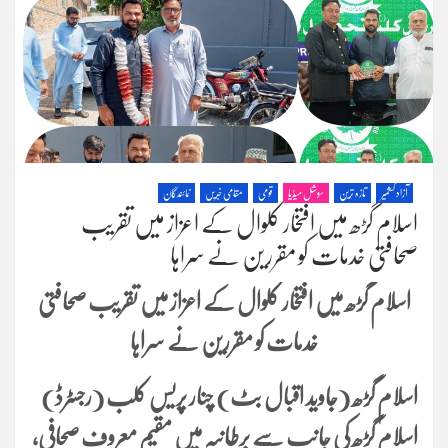
آزاد کشمیر
تازہ ترین
سوشل میڈیا
قومی
مقامی خبریں
نمائندگان
اسلام گڑھ میں افتخار کلوال کے اعزاز میں تقریب
صحافتی خدمات کو مقررین نے سراہا
اسلام گڑھ میں افتخار کلوال کے اعزاز میں تقریب صحافتی
خدمات کو مقررین نے سراہا
اسلام گڑھ (جاوید اقبال بٹ) چنار پریس کلب (رجسٹرڈ)
اسلام گڑھ کی جانب سے برطانیہ میں مقیم معروف صحافی،