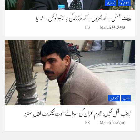
اسلام آباد
تازہ ترین
چیف جسٹس نے شہریوں کے طرز زندگی پر ازخود نوٹس لے لیا
FS
March 20, 2018
پنجاب
تازہ ترین
زینب قتل کیس: مجرم عمران کی سزائے موت کیخلاف اپیل مسترد
FS
March 20, 2018