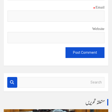
*
Email
Website
S
e
a
r
متعلقہ تحریریں
c
h