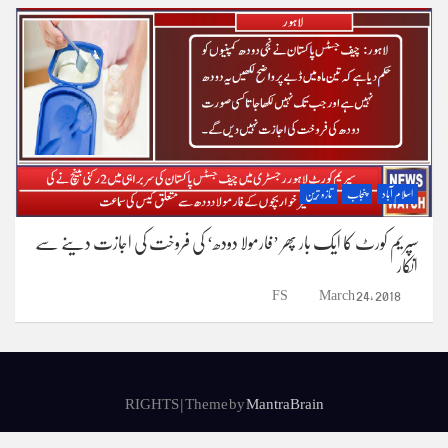
اسلام آباد
پنجاب
تازہ ترین
سپریم کورٹ کا ایک بار پھر ’فارمولا دودھ‘ کی فروخت کی اجازت دینے سے
انکار
FS
March 24, 2018
RIGHTS | Theme by
MantraBrain