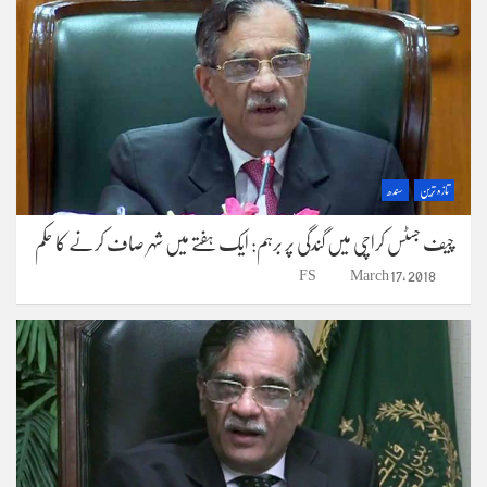
تازہ ترین
سندھ
چیف جسٹس کراچی میں گندگی پر برہم: ایک ہفتے میں شہر صاف کرنے کا حکم
FS
March 17, 2018