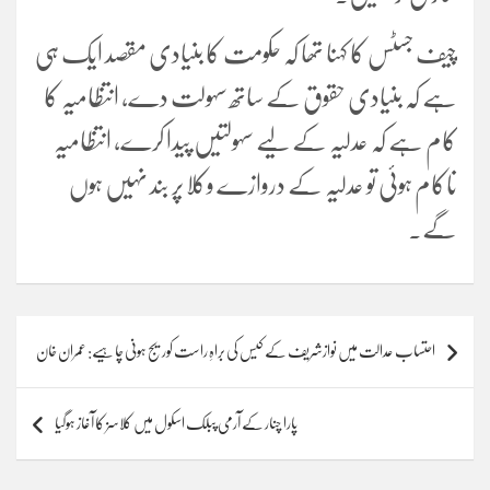
چیف جسٹس کا کہنا تھا کہ حکومت کا بنیادی مقصد ایک ہی
ہے کہ بنیادی حقوق کے ساتھ سہولت دے، انتظامیہ کا
کام ہے کہ عدلیہ کے لیے سہولتیں پیدا کرے، انتظامیہ
ناکام ہوئی تو عدلیہ کے دروازے وکلا پر بند نہیں ہوں
گے۔
Post
احتساب عدالت میں نوازشریف کے کیس کی براہِ راست کوریج ہونی چاہیے: عمران خان
navigation
پارا چنار کے آرمی پبلک اسکول میں کلاسز کا آغاز ہوگیا