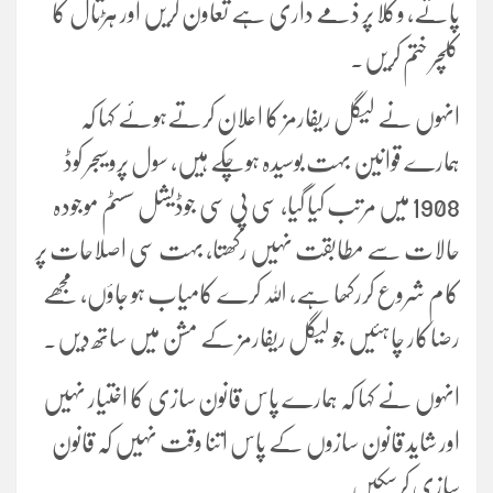
پاتے، وکلا پر ذمے داری ہے تعاون کریں اور ہڑتال کا
کلچر ختم کریں۔
انہوں نے لیگل ریفارمز کا اعلان کرتےہوئے کہا کہ
ہمارے قوانین بہت بوسیدہ ہوچکے ہیں، سول پروسیجر کوڈ
1908 میں مرتب کیا گیا، سی پی سی جوڈیشل سسٹم موجودہ
حالات سے مطابقت نہیں رکھتا، بہت سی اصلاحات پر
کام شروع کررکھا ہے، اللہ کرے کامیاب ہو جاؤں، مجھے
رضاکار چاہئیں جو لیگل ریفارمز کے مشن میں ساتھ دیں۔
انہوں نے کہا کہ ہمارے پاس قانون سازی کا اختیار نہیں
اور شاید قانون سازوں کے پاس اتنا وقت نہیں کہ قانون
سازی کرسکیں۔