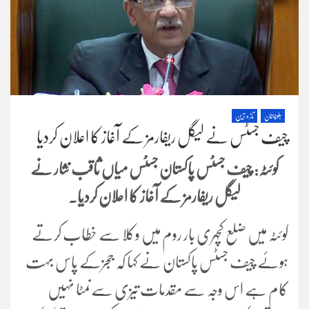
بلوچستان
تازہ ترین
چیف جسٹس نے لیگل ریفارمز کے آغاز کا اعلان کردیا
کوئٹہ: چیف جسٹس پاکستان جسٹس میاں ثاقب نثار نے
لیگل ریفارمز کے آغاز کا اعلان کردیا۔
کوئٹہ میں ضلع کچہری بار روم میں وکلا سے خطاب کرتے
ہوئے چیف جسٹس پاکستان نے کہا کہ ججزکے پاس بہت
کام ہے اس وجہ سے مقدمات تیزی سےنمٹا نہیں