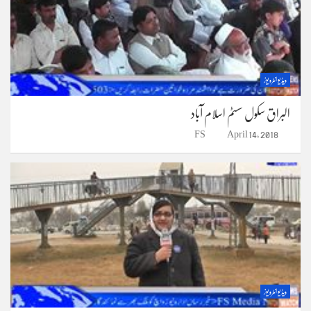
ویڈیو انٹرویوز
البراق سکول سسٹم اسلام آباد
FS
April 14, 2018
ویڈیو انٹرویوز