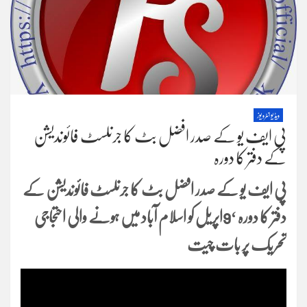
ویڈیو انٹرویوز
پی ایف یو کے صدر افضل بٹ کا جرنلسٹ فائوندیشن
کے دفتر کا دورہ
پی ایف یو کے صدر افضل بٹ کا جرنلسٹ فائوندیشن کے
دفتر کا دورہ ‘9اپریل کو اسلام آباد میں ہونے والی احتجاجی
تحریک پر بات چیت