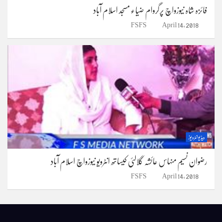
فائزہ شاہ نیوزواچ پرگروام ضیاء مسجد اسلام آباد
FSFS
April 14, 2018
ویڈیو انٹرویوز
رضوان نسیم منہاس عائشہ گلالئی کیساتھ انٹرویو نیوزواچ اسلام آباد
FSFS
April 14, 2018