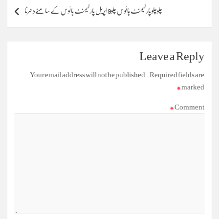
چلوچلو پارلیمنٹ ہائوس چلو9اپریل پارلیمنٹ ہائوس کے سامنےدھرنا
Leave a Reply
Your email address will not be published.
Required fields are
*
marked
*
Comment