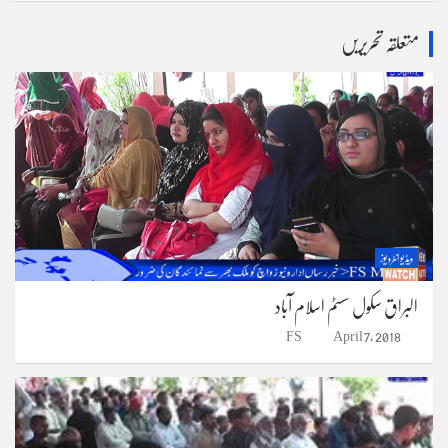
a
r
متعلقہ تحریریں
c
h
ویڈیو انٹرویوز
البراق سکول سسٹم اسلام آباد
FS
April 7, 2018