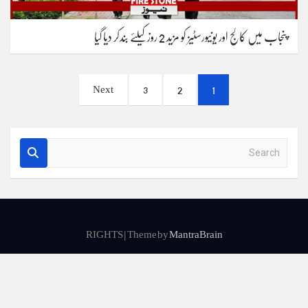
پنجاب میں کالج اور یونیورسٹیز کو مزید 2 روز کیلئے بندکر دیا گیا
Posts
Next
3
2
1
pagination
S
e
a
r
c
h
RIGHTS | Theme by
MantraBrain