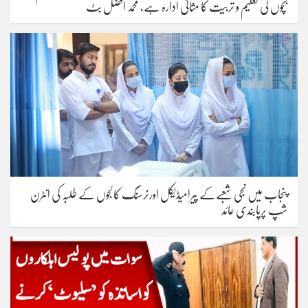
بچوں کی تعلیم و تربیت کا مثالی ادارہ ہے، محمد افضل بٹ
پنجاب میں نجی شعبےکے پیرامیڈیکل اورنرسنگ کالجوں کے طلبہ کی انٹرن
شپ پرپابندی عائد