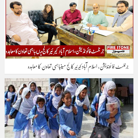
جرنلسٹ فا ئونڈیشن، اسلام آباد کیرئیر کالج میںباہمی تعاون کا معاہدہ