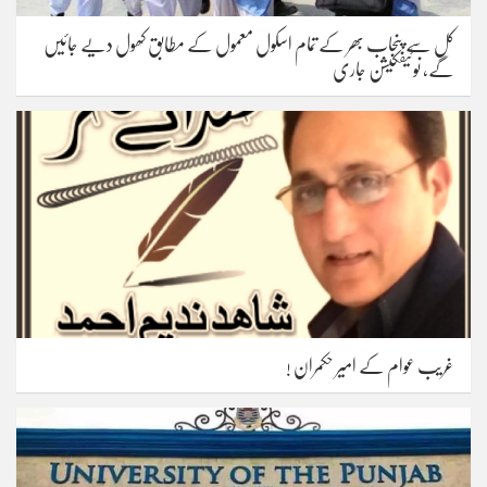
کل سے پنجاب بھر کے تمام اسکول معمول کے مطابق کھول دیے جائیں
گے، نوٹیفکیشن جاری
غریب عوام کے امیر حکمران !