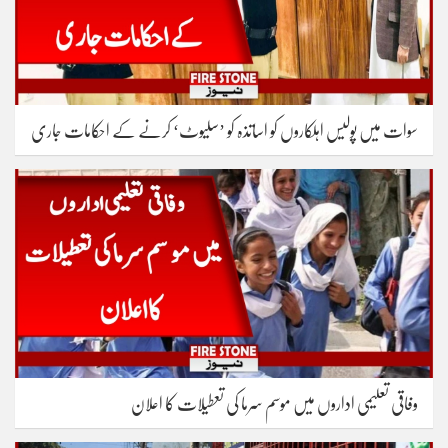
سوات میں پولیس اہلکاروں کو اساتذہ کو ’سلیوٹ‘ کرنے کے احکامات جاری
وفاقی تعلیمی اداروں میں موسم سرما کی تعطیلات کا اعلان