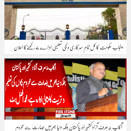
پنجاب حکومت کا کل تمام سرکاری ونجی تعلیمی ادارے بند رکھنےکا اعلان
آکاب نہ صرف آزادکشمیر اور پاکستان بلکہ دنیا بھر میں بصارت سے محروم