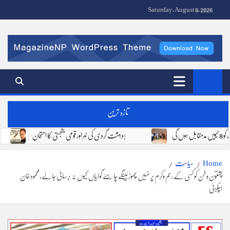
Ski
Saturday, August 8, 2026
t
conten
Fire Stone News | FS Media Network | Urdu News Pakistan
تازہ ترین
دہشت گردی کی لہر اور قومی یکجہتی کا امتحان!
Home
سیاست
پشتون وطن کو کسی کے رحم وکرم پر نہیں چھوڑئینگے چاہئے گولیاں کیوں نہ برسائی جائے،محمود خان
اچکزئی