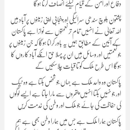
دفاع اور امن کے قیام کیلئے انصاف کرنا ہوگا
پشتون بلوچ سندھی سرائیگی اور پنجابی اپنی زمینوں پر آباد ہیں
اللہ تعالیٰ نے انہیں تمام تر نعمتوں سے نوازا ہے پاکستان
کے آئین کے مطابق ہمیں یہ باور کرانا ہوگا کہ جن زمینوں پر
جو نعمتیں اور وسائل ہیں ان پر پہلا حق انکے آباد کاروں کا
ہوگا اس طرح ملک کو تا قیات چلاسکیں گے
پاکستان وہ واحد ملک ہے جہاں جو شخص بکتا ہے وہ نیک
اور جو نہیں بکتا انہیں پتھروں سے مارا جاتا ہے ایسے لوگوں
کی حفاظت کی جائے جو ملک اور وطن کی خدمت کریں
پاکستان ہمارا ملک ہے جس میں ہمارا وطن بھی ہے ہم