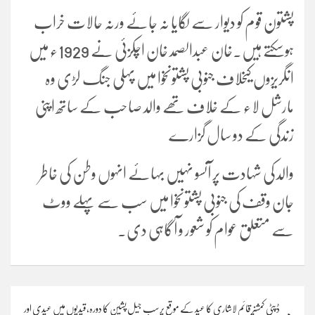
پشتون قوم کو دیوار سے لگایا نہ جائے ورنہ حالات خراب
ہوسکتے ہیں۔خان عبدالصمد خان اچکزئی نے 1929ء میں
انگریزوں کیخلاف جنوبی پشتونخوا میں پہلی جنگ لڑی وہ
مارشل لاء کے خلاف تھے والد صاحب کے ساتھ اپنی
زندگی کے دو سال گزارے
والد کی شہادت پر آنسو نہیں بہائے انہوں وطن کی خاطر
جان وقف کی جنوبی پشتونخوا میں سب سے پہلے ووٹ
سے متعلق عوام کو شعور و آگاہی دی۔
Post
ڈپٹی کمشنر قائم لاشاری کا عید کے موقع پرسب جیل پشین کا دورہ،قیدیوں میں عیدی اور