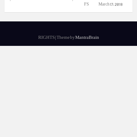
FS
March 17, 2018
RIGHTS | Theme by
MantraBrain