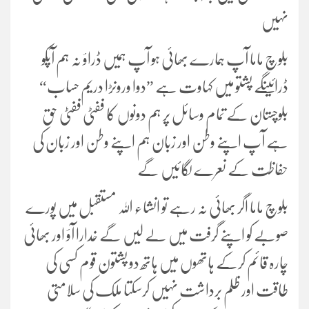
نہیں
بلوچ ماما آپ ہمارے بھائی ہو آپ ہمیں ڈراؤ نہ ہم آپکو
ڈرائینگے پشتو میں کہاوت ہے ”دوا ورونڑا دریم حساب“
بلوچستان کے تمام وسائل پر ہم دونوں کا ففٹی ففٹی حق
ہے آپ اپنے وطن اور زبان ہم اپنے وطن اور زبان کی
حفاظت کے نعرے لگائیں گے
بلوچ ماما اگر بھائی نہ رہے تو انشاء اللہ مستقبل میں پورے
صوبے کو اپنے گرفت میں لے لیں گے خدارا آؤ اور بھائی
چارہ قائم کرکے ہاتھوں میں ہاتھ دو پشتون قوم کسی کی
طاقت اور ظلم برداشت نہیں کرسکتا ملک کی سلامتی