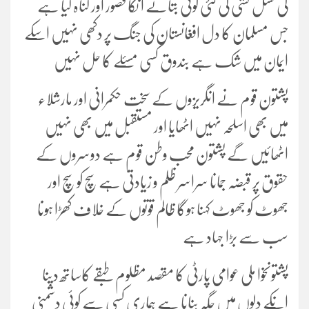
کی نسل کشی کی گئی کوئی بتائے ا نکا قصور اور گناہ کیا ہے
جس مسلمان کا دل افغانستان کی جنگ پر دکھی نہیں اسکے
ایمان میں شک ہے بندوق کسی مسئلے کا حل نہیں
پشتون قوم نے انگریزوں کے سخت حکمرانی اور مارشلاء
میں بھی اسلحہ نہیں اٹھایا اور مستقبل میں بھی نہیں
اٹھائیں گے پشتون محب وطن قوم ہے دوسروں کے
حقوق پر قبضہ جمانا سراسر ظلم و زیادتی ہے سچ کو سچ اور
جھوٹ کو جھوٹ کہنا ہوگا ظالم قوتوں کے خلاف کھڑا ہونا
سب سے بڑا جہاد ہے
پشتونخوا ملی عوامی پارٹی کا مقصد مظلوم طبقے کاساتھ دینا
انکے دلوں میں جگہ بنانا ہے ہماری کسی سے کوئی دشمنی