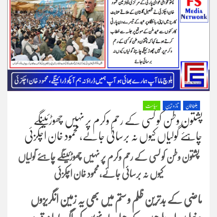
بلوچستان
تازہ ترین
سیاست
پشتون وطن کو کسی کے رحم وکرم پر نہیں چھوڑئینگے
چاہئے گولیاں کیوں نہ برسائی جائے،محمود خان اچکزئی
پشتون وطن کو کسی کے رحم وکرم پر نہیں چھوڑئینگے چاہئے گولیاں
کیوں نہ برسائی جائے،محمود خان اچکزئی
ماضی کے بدترین ظلم و ستم میں بھی یہ زمین انگریزوں