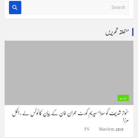
S
e
a
r
متعلقہ تحریریں
c
h
سیاست
’نواز شریف کو سزا‘ سپریم کورٹ عمران خان کے بیان کا نوٹس لے ، اکمل
مرزا
FS
March 15, 2018