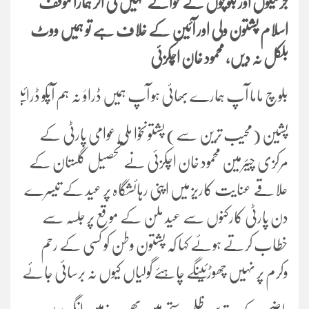
جرنیلوں اور بلوچوں کے حوالے نہیں کی اگر ہمارا موقف
اسلام پشتون ولی اور آئین کے خلاف ہے تو ہمیں ووٹ
بلکل نہ دیں، محمود خان اچکزئی
بلوچ ماما آپ ہمارے بھائی ہو آپ ہمیں ڈراؤ نہ ہم آپکو ڈرائینگے، م
پشین (محیب ترین سے) پشتونخوا ملی عوامی پارٹی کے
مرکزی چیئرمین محمود خان اچکزئی نے تحصیل گلستان کے
علاقے عنایت کاریز میں اپنی رہائشگاہ پر عید کے تیسرے
دن پارٹی کارکنوں سے عید ملن کے موقع پر جلسہ سے
خطاب کرتے ہوئے کہا کہ پشتون وطن کو کسی کے رحم
وکرم پر نہیں چھوڑئینگے چاہئے گولیاں کیوں نہ برسائی جائے