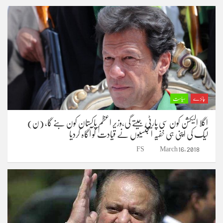
جائزے
سیاست
اگلا الیکشن کون سی پارٹی جیتے گی،وزیر اعظم پاکستان کون بنے گا، (ن)
لیگ کی اپنی ہی خفیہ ایجنسیوں نے قیادت کو آگاہ کردیا
FS
March 16, 2018