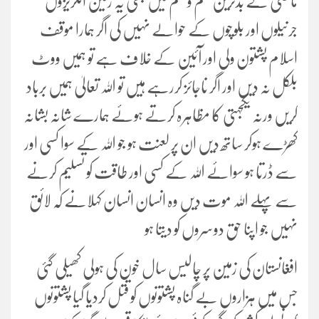
ماضی کے بدترین ظلم و ستم میں بھی یہ زمین انگریزوں
جرنیلوں اور بلوچوں کے حوالے نہیں کی اگر ہمارا موقف
اسلام پشتون ولی اور آئین کے خلاف ہے تو ہمیں ووٹ
بلکل نہ دیں اور اگر ناجائز کررہے ہیں تو اللہ تعالیٰ ہمیں برباد
کریں ورنہ یکجہتی کا مظاہرہ کرتے ہوئے ہمارے شانہ بشانہ
کھڑے ہوکر ساتھ دیں ان پر لعنت ہو جو اللہ کے سوا کسی اور
سے ڈرتا ہو سوائے اللہ کے کسی اور طاقت کو تسلیم کرنے
سے پہلے اللہ موت دیں وہ انسان انسان کہلانے کہ لائق
نہیں جو اپنا حق دوسروں کو دیتا ہو
افغانستان کی زمین پر چالیس سال خون کی ہولی کھیلی گئی
جس میں ہزاروں بے گناہ پشتونوں کو قتل کردیا گیا پشتونوں