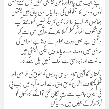
اپنے جیب میں چاقو اور ناخون کٹر بھی نہیں ڈال سکتے لیکن
لوگوں کو دس کلاشنکوفوں کی رہداریاں دی جاتی ہیں پشتون
بھائیوں ہم اپنے ساتھ ناخون کٹر لیکر نہیں گھومتے آپ
کلاشنکوف اٹھا کر کھلم کھلا پھرتے ہو آپکی کسی سے کیا
دشمنی ہے ہمیں ووٹ عوام نے دینا ہے اوراس کی
مرضی ہمیں ووٹ دے یا نہ دیں لیکن الیکشن میں
مداخلت اور زبردستی سے ملک نہیں چل سکے گا۔
پاکستان کا آئین تمام سیاسی پارٹیوں کو حقوق کی فراہمی اور
ظلم کیخلاف احتجاج کو حق دیتی ہے اسلام آباد میں جب پی
ٹی ایم کی جانب سے ریلی نکالی گئی تو انکے کارکنوں کو
گرفتار کرکے جیلوں میں بند کیا گیا