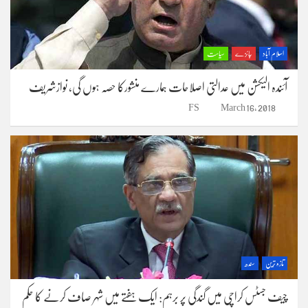
اسلام آباد
جائزے
سیاست
آئندہ الیکشن میں عدالتی اصلاحات ہمارے منشورکا حصہ ہوں گی، نوازشریف
FS
March 16, 2018
تازہ ترین
سندھ
چیف جسٹس کراچی میں گندگی پر برہم: ایک ہفتے میں شہر صاف کرنے کا حکم