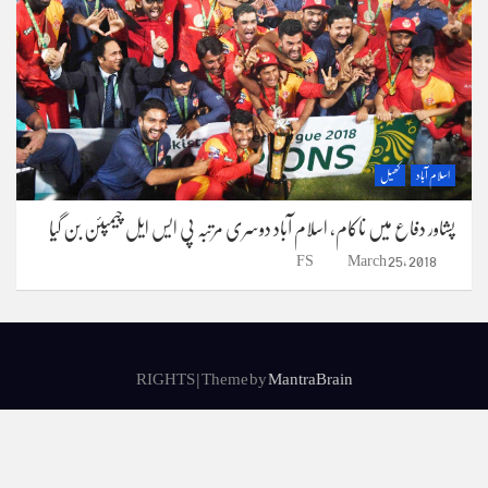
اسلام آباد
کھیل
پشاور دفاع میں ناکام، اسلام آباد دوسری مرتبہ پی ایس ایل چیمپئن بن گیا
FS
March 25, 2018
RIGHTS | Theme by
MantraBrain