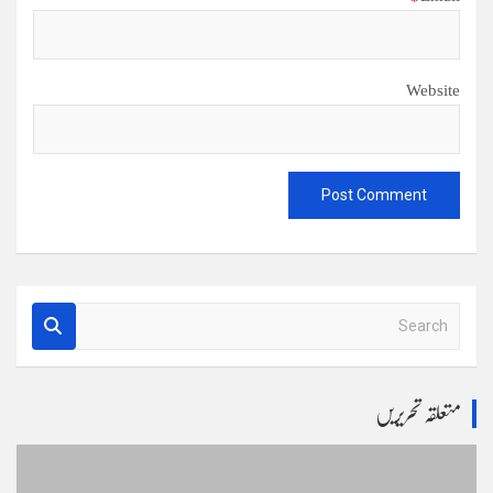
Website
S
e
a
r
متعلقہ تحریریں
c
h