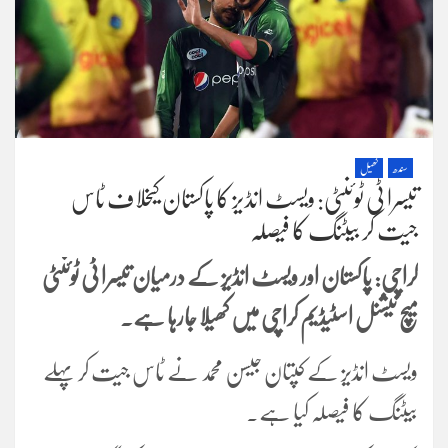
سندھ
کھیل
تیسرا ٹی ٹوئنٹی: ویسٹ انڈیز کا پاکستان کیخلاف ٹاس
جیت کر بیٹنگ کا فیصلہ
کراچی: پاکستان اور ویسٹ انڈیز کے درمیان تیسرا ٹی ٹوئنٹی
میچ نیشنل اسٹیڈیم کراچی میں کھیلا جارہا ہے۔
ویسٹ انڈیز کے کپتان جیسن محمد نے ٹاس جیت کر پہلے
بیٹنگ کا فیصلہ کیا ہے۔