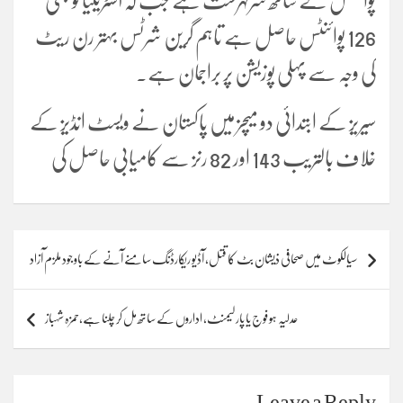
پوائنٹس کے ساتھ سرفہرست ہے جب کہ آسٹریلیا کو بھی
126 پوائنٹس حاصل ہے تاہم گرین شرٹس بہتر رن ریٹ
کی وجہ سے پہلی پوزیشن پر براجمان ہے۔
سیریز کے ابتدائی دو میچز میں پاکستان نے ویسٹ انڈیز کے
خلاف بالتریب 143 اور 82 رنز سے کامیابی حاصل کی
Post
سیالکوٹ میں صحافی ذیشان بٹ کا قتل، آڈیو ریکارڈنگ سامنے آنے کے باوجود ملزم آزاد
navigation
عدلیہ ہو فوج یا پارلیمنٹ، اداروں کے ساتھ مل کر چلنا ہے،حمزہ شہباز
Leave a Reply