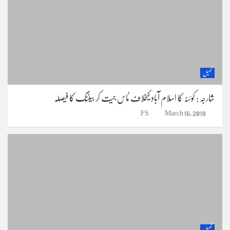
کھیل
شارجہ : کوئٹہ کا اسلام آباد کیخلاف ٹاس جیت کر بیٹنگ کا فیصلہ
FS
March 16, 2018
کھیل