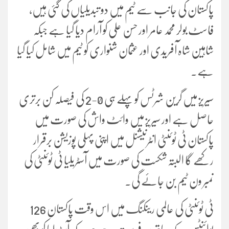
پاکستان کی جانب سے ٹیم میں دو تبدیلیاں کی گئی ہیں،
فاسٹ بولر محمد عامر اور حسن علی کو آرام دیا گیا ہے جبکہ
شاہین شاہ آفریدی اور عثمان شنواری کو ٹیم میں شامل کیا گیا
ہے۔
سیریز میں گرین شرٹس کو پہلے ہی 0-2 کی فیصلہ کن برتری
حاصل ہے اور سیریز میں وائٹ واش کی صورت میں
پاکستان ٹی ٹوئنٹی انٹرنیشنل میں اپنی پہلی پوزیشن برقرار
رکھے گا البتہ شکست کی صورت میں آسٹریلیا ٹی ٹوئنٹی کی
نمبر ون ٹیم بن جائے گی۔
ٹی ٹوئنٹی کی عالمی رینکنگ میں اس وقت پاکستان 126