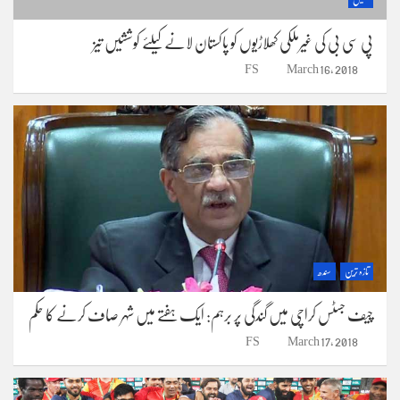
پی سی بی کی غیرملکی کھلاڑیوں کو پاکستان لانے کیلئے کوششیں تیز
FS
March 16, 2018
تازہ ترین
سندھ
چیف جسٹس کراچی میں گندگی پر برہم: ایک ہفتے میں شہر صاف کرنے کا حکم
FS
March 17, 2018