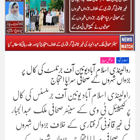
اسلام آباد
سوشل میڈیا
روالپنڈی اسلام آبادیونین آف جرنلسٹ کی کال پر
جڑواں شہروں کے صحافی سراپا احتجاج
راولپنڈی اسلام آباد یونین آف جرنلسٹس کی کال
پر کیپیٹل ٹی وی کے سینئر صحافی ملک عبدالجبار
کی غیر قانونی گرفتاری کے خلاف جڑواں شہروں
کے صحافی سراپا احتجاج ۔جڑواں شہروں کے