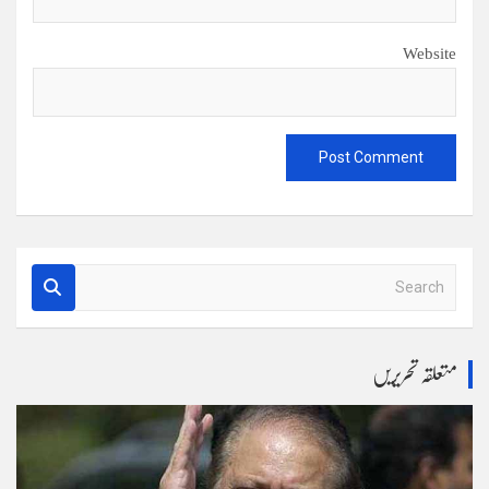
Website
S
e
a
r
متعلقہ تحریریں
c
h