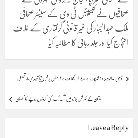
صحافیوں نے کیپیٹل ٹی وی کے سینئر صحافی
ملک عبدالجبار کی غیر قانونی گرفتاری کے خلاف
احتجاج کیا اور جلد رہائی کا مطالبہ کیا
Post
توہین عدالت: نوازشریف اور مریم نواز کیخلاف درخواستوں پر فل بینچ تیسری بار تحلیل
navigation
ملتان کے کمرشل پلازہ میں آگ لگ گئی، کروڑوں روپے کا نقصان
Leave a Reply