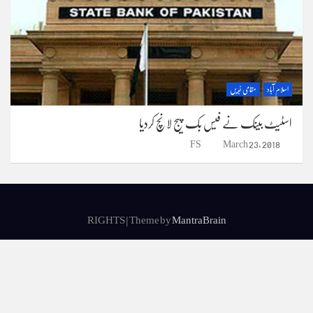
اسلام آباد
مقامی خبریں
اسٹیٹ بینک نے فیس بک پیج لانچ کردیا
FS
March 23, 2018
RIGHTS | Theme by
MantraBrain