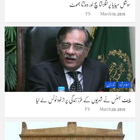
سوشل میڈیا پر لنگڑاتا سچ اور دوڑتا جھوٹ
FS
March 16, 2018
اسلام آباد
تازہ ترین
چیف جسٹس نے شہریوں کے طرز زندگی پر ازخود نوٹس لے لیا
FS
March 20, 2018