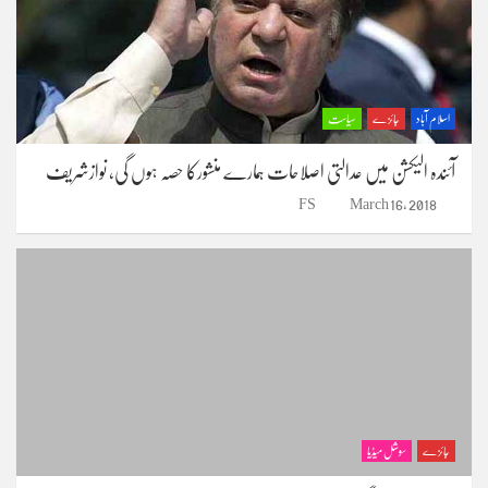
اسلام آباد
جائزے
سیاست
آئندہ الیکشن میں عدالتی اصلاحات ہمارے منشورکا حصہ ہوں گی، نوازشریف
FS
March 16, 2018
جائزے
سوشل میڈیا