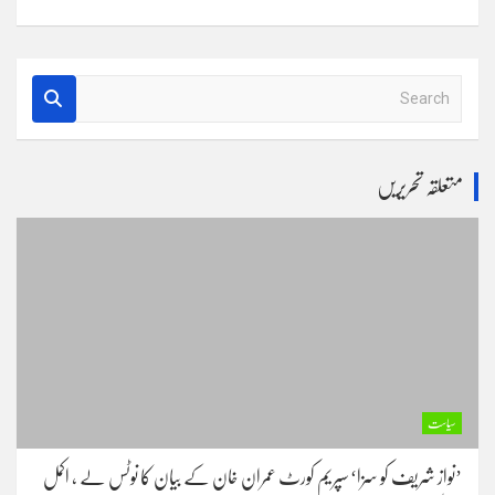
S
e
a
r
متعلقہ تحریریں
c
h
سیاست
’نواز شریف کو سزا‘ سپریم کورٹ عمران خان کے بیان کا نوٹس لے ، اکمل