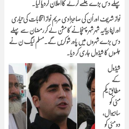
پہلے دس بڑے جلسے کرنے کااعلان کردیا گیا۔
نواز شریف اور اُن کی صاحبزادی مریم نواز انتخابات کی تیاری
اور اپنا بیانیہ شہر شہر پہنچانے کا مشن لے کر رمضان سے پہلے
دس بڑے شہروں میں پاور شو کریں گے۔مسلم لیگ ن نے
جلسوں کا شیڈول جاری کر دیا۔
شیڈول
کے
مطابق یکم
مئی کو
ساہیوال،
دو مئی کو