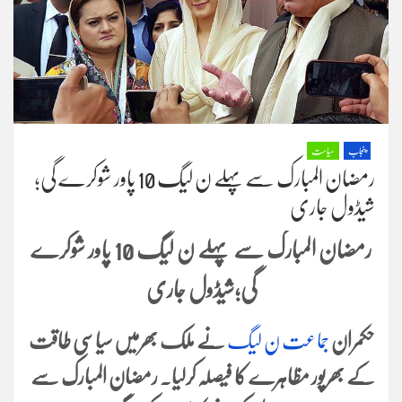
پنجاب
سیاست
رمضان المبارک سے پہلے ن لیگ 10 پاور شوکرے گی؛
شیڈول جاری
رمضان المبارک سے پہلے ن لیگ 10 پاور شوکرے
گی؛شیڈول جاری
حکمران
جماعت ن لیگ
نے ملک بھرمیں سیاسی طاقت
کے بھرپور مظاہرے کا فیصلہ کرلیا۔ رمضان المبارک سے