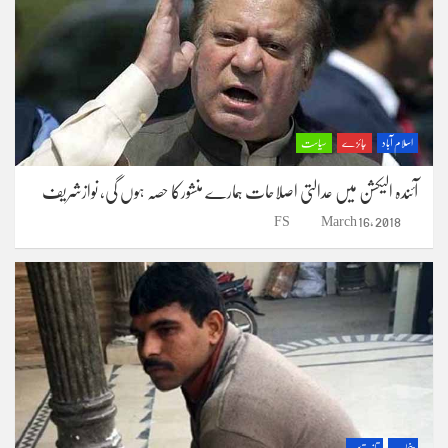
اسلام آباد
جائزے
سیاست
آئندہ الیکشن میں عدالتی اصلاحات ہمارے منشورکا حصہ ہوں گی، نوازشریف
FS
March 16, 2018