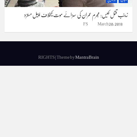
پنجاب
تازہ ترین
زینب قتل کیس: مجرم عمران کی سزائے موت کیخلاف اپیل مسترد
FS
March 20, 2018
RIGHTS | Theme by
MantraBrain