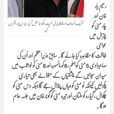
رحیم یار
خان اور
تحریک انصاف اور پیپلز پارٹی سمیت دیگر جماعتیں آج سیاسی پاور شو کریں
چار مئی کو
گی
چترال میں
عوامی
طاقت کا مظاہرہ کیا جائے گا۔
سابق وزیراعظم اور اُن کی
صاحبزادی 5 مئی کوجہلم ،6 کو مانسہرہ اور 8 مئی کو خوشاب میں
چشتیاں کے متوالے بھی تیاری
میدان سجائیں گے
پکڑلیں کیونکہ نو مئی کو وہاں پنڈال سجے گاجبکہ دس مئی کو
چکوال ، گیارہ کو ملتان اور تیرہ مئی کو گوجرخان میں جلسہ عام
ہوگا۔