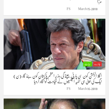
مرزا
FS
March 15, 2018
جائزے
سیاست
اگلا الیکشن کون سی پارٹی جیتے گی،وزیر اعظم پاکستان کون بنے گا، (ن)
لیگ کی اپنی ہی خفیہ ایجنسیوں نے قیادت کو آگاہ کردیا
FS
March 16, 2018