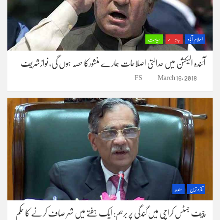
اسلام آباد
جائزے
سیاست
آئندہ الیکشن میں عدالتی اصلاحات ہمارے منشورکا حصہ ہوں گی، نوازشریف
FS
March 16, 2018
تازہ ترین
سندھ
چیف جسٹس کراچی میں گندگی پر برہم: ایک ہفتے میں شہر صاف کرنے کا حکم