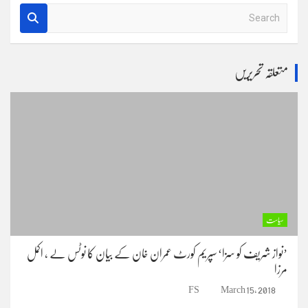
S
e
a
r
متعلقہ تحریریں
c
h
سیاست
’نواز شریف کو سزا‘ سپریم کورٹ عمران خان کے بیان کا نوٹس لے ، اکمل
مرزا
FS
March 15, 2018