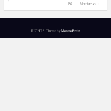
FS
March 17, 2018
RIGHTS | Theme by
MantraBrain