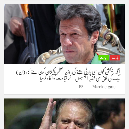
جائزے
سیاست
اگلا الیکشن کون سی پارٹی جیتے گی،وزیر اعظم پاکستان کون بنے گا، (ن)
لیگ کی اپنی ہی خفیہ ایجنسیوں نے قیادت کو آگاہ کردیا
FS
March 16, 2018