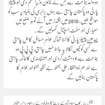
وہ واحد جماعت ہے جس نے خاتون وزیراعظم دی اور پیپلز
پارٹی وہ پاکستان چاہتی ہے جہاں برابری کی بنیاد پر سب کو
مواقع ملیں، 2018 میں اقتدار میں آئے تو ہر ضلع میں
معیاری اور مفت اسپتال کھولیں گے۔
چیئرمین پیپلز پارٹی کا کہنا تھا کہ عوام مسائل کاحل چاہتی
ہے کسی کو کیوں نکالا یہ جاننا نہیں چاہتی، پی پی پی وہ
جماعت ہےجو دہشت گردی اور انتہاپسندی کاخاتمہ چاہتی
ہے اور ہم ذوالفقار علی بھٹو، بے نظیر بھٹو اور عوام کا
پاکستان بنائیں گے
Post
نیشنل پریس کلب اسلام آباد کے سامنے نیلم یوتھ فورم کے زیر اہتمام پرامن احتجاجی