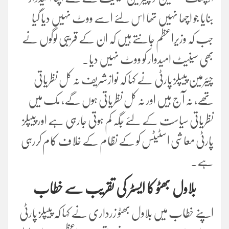
بنایا جو اچھا نہیں تھا اس لئے اسے ووٹ نہیں دیا گیا
جب کہ وزیراعظم جانتے ہیں کہ ان کے قریبی لوگوں نے
بھی سینیٹ امیدوار کو ووٹ نہیں دیا۔
چیئرمین پیپلز پارٹی نے کہا کہ نوازشریف نہ کل نظریاتی
تھے، نہ آج ہیں اور نہ کل نظریاتی ہوں گے، مک میں
نظریاتی سیاست کے لئے جگہ کم ہوتی جارہی ہے اور پیپلز
پارٹی معاشی اسٹیٹس کو کے نظام کے خلاف کام کررہی
ہے۔
بلاول بھٹو کا ایسٹر کی تقریب سے خطاب
اپنے خطاب میں بلاول بھٹو زرداری نے کہا کہ پیپلز پارٹی