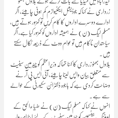
حیدرآباد میں میڈیا سے بات کرتے ہوئے بلاول بھٹو
زرداری نے کہا کہ جوڈیشل ایکٹیوازم کم ہونی چاہیئے، اگر
ادارے دوسرے اداروں کا کام کریں تو کمزور ہوتے ہیں،
مسلم لیگ (ن) نے ہمیشہ اداروں کو کمزور کیا ہے، اگر
سیاستدان ناکام ہیں تو عوام ووٹ کے ذریعہ نکال سکتے
ہیں۔
بلاول بھٹو زرداری کا کہنا تھا کہ وزیراعظم کو چیئرمین سینیٹ
سے متعلق بیان واپس لینا چاہیئے، آئی ایس پی آر نے
وضاحت کردی ہے کہ باجوہ ڈاکٹرائن سکیورٹی کے حوالے
سے ہے۔
انہوں نے کہا کہ مسلم لیگ (ن) نے ضیاءالحق کے
اوپننگ بیٹسمین کو چیئرمین سینیٹ کے لئے اپنا امیدوار