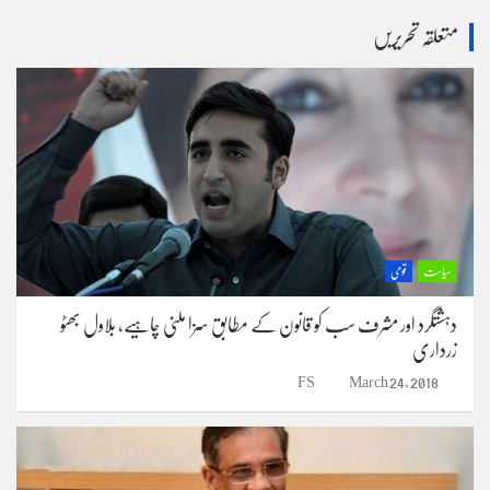
r
متعلقہ تحریریں
c
h
سیاست
قومی
دہشتگرد اور مشرف سب کو قانون کے مطابق سزا ملنی چاہیے، بلاول بھٹو
زرداری
FS
March 24, 2018