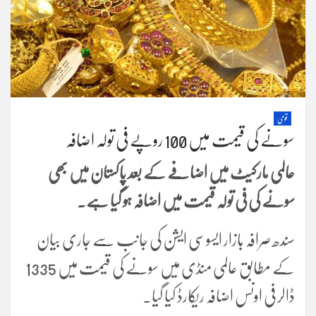
قومی
سونے کی قیمت میں 100 روپے فی تولہ اضافہ
عالمی مارکیٹ میں اضافے کے بعد پاکستان میں بھی
سونے کی فی تولہ قیمت میں اضافہ ہو گیا ہے۔
سندھ صرافہ بازار ایسوسی ایشن کی جانب سے جاری بیان
کے مطابق عالمی منڈی میں سونے کی قیمت میں 1335
ڈالر فی اونس اضافہ ریکارڈ کیا گیا۔