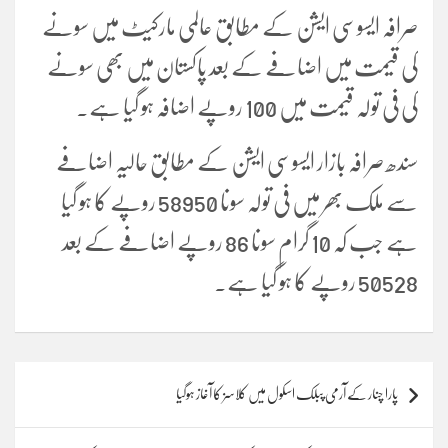
صرافہ ایسوسی ایشن کے مطابق عالمی مارکیٹ میں سونے
کی قیمت میں اضافے کے بعد پاکستان میں بھی سونے
کی فی تولہ قیمت میں 100 روپے اضافہ ہو گیا ہے۔
سندھ صرافہ بازار ایسوسی ایشن کے مطابق حالیہ اضافے
سے ملک بھر میں فی تولہ سونا 58950 روپے کا ہو گیا
ہے جب کہ 10 گرام سونا 86 روپے اضافے کے بعد
50528 روپے کا ہو گیا ہے۔
Post
پارا چنار کے آرمی پبلک اسکول میں کلاسز کا آغاز ہوگیا
navigation