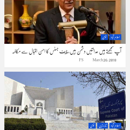
اسلام آباد
قومی
آپ سمجھتے ہیں عدالتیں دشمن ہیں، چیف جسٹس کا احسن اقبال سے مکالمہ
FS
March 26, 2018
اسلام آباد
تازہ ترین
قومی