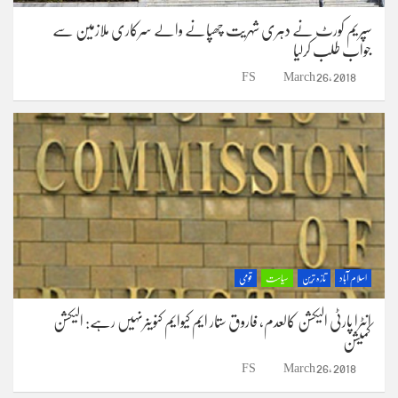
سپریم کورٹ نے دہری شہریت چھپانے والے سرکاری ملازمین سے
جواب طلب کرلیا
FS
March 26, 2018
اسلام آباد
تازہ ترین
سیاست
قومی
انٹرا پارٹی الیکشن کالعدم، فاروق ستار ایم کیوایم کنوینرنہیں رہے: الیکشن
کمیشن
FS
March 26, 2018