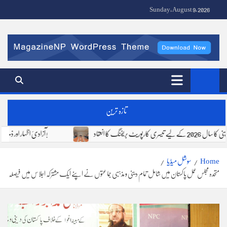
Ski
Sunday, August 9, 2026
t
conten
Fire Stone News | FS Media Network | Urdu News Pakistan
تازہ ترین
فوجی فرٹیلائزر کمپنی کا سال 2026 کے لیے تیسری کارپوریٹ بریفنگ کا انعقاد
آزادیٔ اظہار اور ذمہ دار صحافت !
Home
سوشل میڈیا
متحدہ مجلس عمل پاکستان میں شامل تمام دینی و مذہبی جماعتو ں نے اپنے ایک مشترکہ اجلاس میں فیصلہ