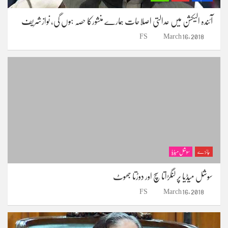
آئندہ الیکشن میں عدالتی اصلاحات ہمارے منشورکا حصہ ہوں گی، نوازشریف
FS
March 16, 2018
جائزے
سوشل میڈیا
سوشل میڈیا پر لنگڑاتا سچ اور دوڑتا جھوٹ
FS
March 16, 2018