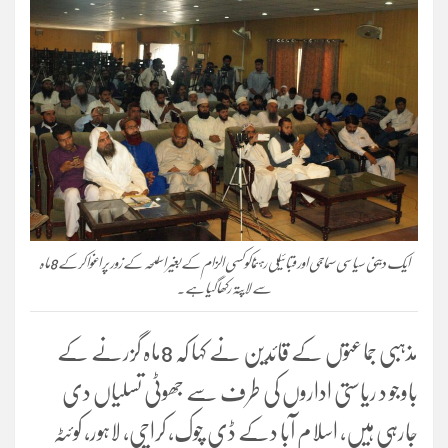
ایک دینی سیاسی سماجی اور قبائیلی رہنماکو کسی الزام کے بغیر اسلحہ کے زور پر اغوا کرکے 8ماہ
سے لاپتہ رکھا گیاہے۔
مذہبی جماعتوں کے قائدین نے کہا کہ 8ماہ گزرنے کے
باوجو د ریاستی اداروں کی طرف سے جھوٹی تسلیاں دی
جارہی ہیں، اسلام آبا دکے ڈی چوک، کراچی، لاہور، کوئٹہ