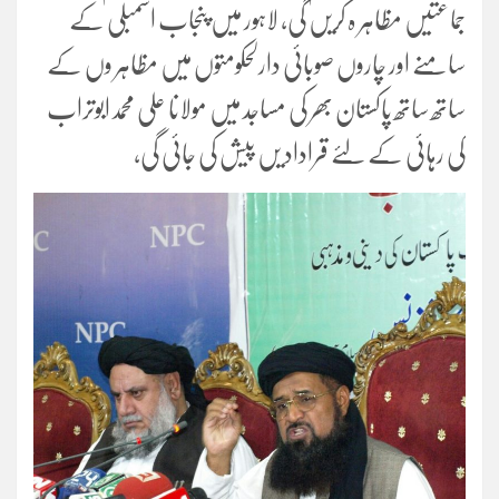
جماعتیں مظاہر ہ کریں گی، لاہور میں پنجاب اسمبلی کے
سامنے اور چاروں صوبائی دارلحکومتوں میں مظاہر وں کے
ساتھ ساتھ پاکستان بھر کی مساجد میں مولانا علی محمدابوتراب
کی رہائی کے لئے قراداد یں پیش کی جائی گی،