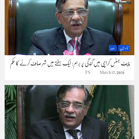
تازہ ترین
سندھ
چیف جسٹس کراچی میں گندگی پر برہم: ایک ہفتے میں شہر صاف کرنے کا حکم
FS
March 17, 2018