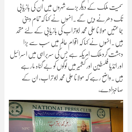
سمیت ملک کے دیگر بڑے شہروں میں ان کی بازیابی
تک دھرنے دیں گے۔انہوں نے کہا کہ تمام دینی
جماعتیں مولانا علی محمد ابوتراب کی بازیابی کے لئے متحد
ہیں۔انہوں نے کہا کہ اقوام عالم میں سب سے بڑا
دہشت گردملک امریکہ ہے جس کی سربراہی میں اسرائیل
اور انڈیا فلسطین اور کشمیر میں لوگوں کو بے گناہ مارہے
ہیں۔واضح رہے کہ مولانا علی محمد ابو تراب، ان کے
صاحبزادے،