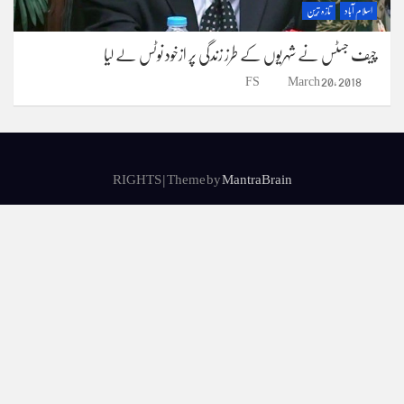
اسلام آباد
تازہ ترین
چیف جسٹس نے شہریوں کے طرز زندگی پر ازخود نوٹس لے لیا
FS
March 20, 2018
RIGHTS | Theme by
MantraBrain