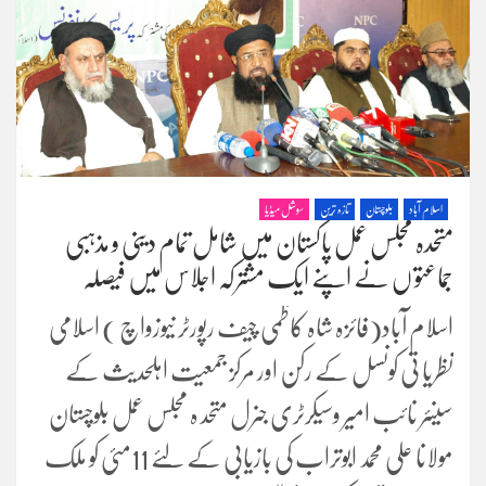
اسلام آباد
بلوچستان
تازہ ترین
سوشل میڈیا
متحدہ مجلس عمل پاکستان میں شامل تمام دینی و مذہبی
جماعتو ں نے اپنے ایک مشترکہ اجلاس میں فیصلہ
اسلام آباد(فائزہ شاہ کاظمی چیف رپورٹر نیوزواچ ) اسلامی
نظریا تی کونسل کے رکن اور مرکز جمعیت اہلحدیث کے
سینئر نائب امیر وسیکرٹری جنرل متحد ہ مجلس عمل بلوچستان
مولانا علی محمد ابوتراب کی بازیابی کے لئے 11مئی کو ملک