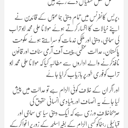
مسلسل طفل تسلیا ں دے رہے ہیں
،پریس کانفرنس میں تمام دینی جماعتوں کے قائدین نے
اپنے خیالات کا اظہار کرتے ہوئے مولانا علی محمد ابو تراب
کی سماجی، دینی اور ملکی خدمات کو سراہتے ہوئے حکومت
پاکستان، عدالت عظمیٰ، چیف آف آرمی سٹاف اور قانون
نافذکرنے والے اداروں سے مطالبہ کیا کہ مولانا علی محمد ابو
تراب کوفوری طورپر بازیاب کرایا جائے
اور اگر ان کے خلاف کوئی الزام ہے تو عدالت میں پیش
کیا جائے یہ انصاف اور بنیادی انسانی حقوق کی
صریحاًخلاف ورزی ہے کہ ایک دینی سیاسی سماجی اور
قبائیلی رہنماکو کسی الزام کے بغیر اسلحہ کے زور پر اغوا کرکے