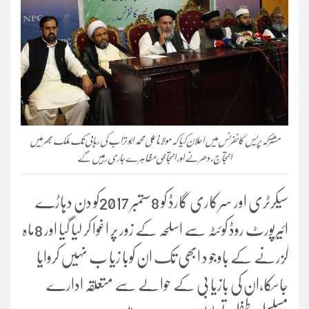
مشترکہ پریس کانفرنس میں اعلان کیا کہ مولاناعلی محمد ابو تراب کی رہائی تک ملک بھر میں
احتجاج، دھرنے اور احتجاجی مظاہر ے جاری رہیں گے
سیکرٹری اور سرکاری گارڈ کو 8ستمبر 2017کو دن دہاڑے
ائیرپورٹ روڈ کوئٹہ سے اسلحہ کے زور پر اغوا کر لیا گیا اور 8ماہ
گزرنے کے باوجو د ابھی تک ان کوبا زیا ب نہیں کروایا
جاسکا،ان کی بازیا بی کے حوالے سے متعلقہ ادارے