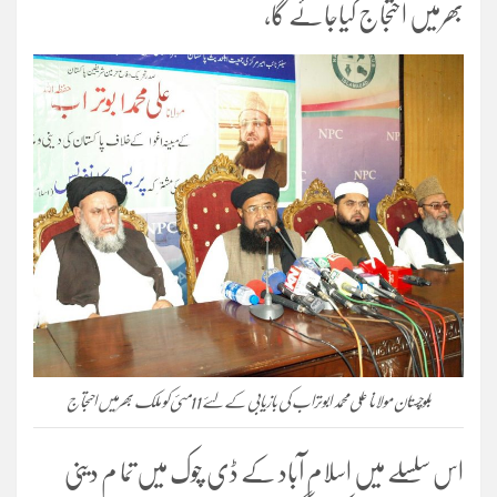
بھرمیں احتجاج کیاجائے گا،
بلوچستان مولانا علی محمد ابوتراب کی بازیابی کے لئے 11مئی کو ملک بھرمیں احتجاج
اس سلسلے میں اسلام آباد کے ڈی چوک میں تما م دینی