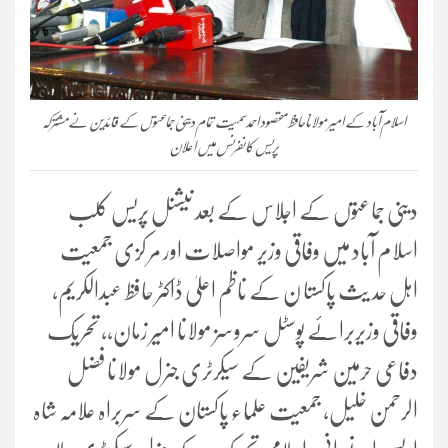
اسلام آباد کے امیر مولاناحافظ مقصود احمد سمیت تمام دینی جماعتو ں کے قائدین نے مشترکہ
پریس کانفرنس میں اعلان
دینی جماعتوں کے اجلاس کے بعد نیشنل پریس کلب
اسلام آباد میں وفاقی وزیر مواصلات اور مر کزی جمعیت
اہل حد یث پاکستا ن کے ناظم اعلیٰ ڈاکٹر حافظ عبدالکریم،
وفاقی وزیربرائے پوسٹل سروسز مولانا امیر زمان،، تحریک
دفاعی حرمین شریفین کے سیکرٹری جنرل مولانا فضل
الرحمن خلیل، جمعیت علماء پاکستان کے سربراہ علامہ شاہ