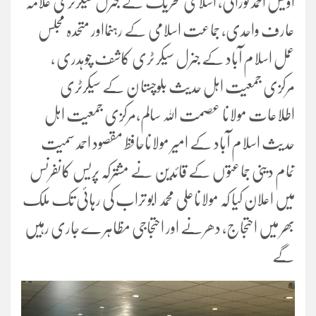
اویس احمد نورانی، اسلامی تحریک کے جنرل سیکرٹری علامہ
عارف واحدی، جماعت اسلامی کے رہنمااور متحدہ مجلس
عمل اسلام آباد کے جنرل سیکر ٹری کاشف چوہدری ،
مرکزی جمعیت اہل حدیث بلوچستا ن کے سیکرٹری
اطلاعات مولانا عصمت اللہ سالم،مرکزی جمعیت اہل
حدیث اسلام آباد کے امیر مولاناحافظ مقصود احمد سمیت
تمام دینی جماعتو ں کے قائدین نے مشترکہ پریس کانفرنس
میں اعلان کیا کہ مولاناعلی محمد ابو تراب کی رہائی تک ملک
بھر میں احتجاج، دھرنے اور احتجاجی مظاہر ے جاری رہیں
گے