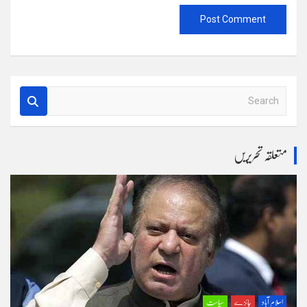
S
e
a
r
متعلقہ تحریریں
c
h
اسلام آباد
جائزے
سیاست