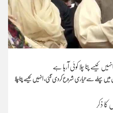
ں کیسے پتا چلا کوئی آرہا ہے
 جیل میں پہلے سے تیاری شروع کردی گئی، انہیں کیسے پتاچلا
 کا ذکر