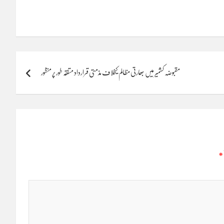
مقبوضہ کشمیر میں بھارتی مظالم کیخلاف مذمتی قرارداد متفقہ طور پر منظور
*