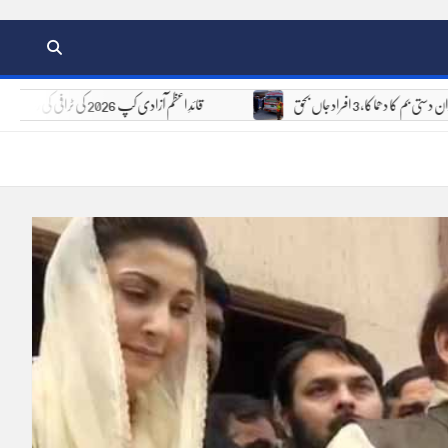
 کے دوران دستی بم کا دھماکا، 3 افراد جاں بحق
قائدِ اعظم آزادی کپ 2026 کی ٹرافی کی رونمائی، 6 اور 7 اگست کو 8 ٹیمیں مدمقابل ہوں گی