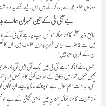
کروڑوں عوام مجھ سے پیار کرتے ہیں اس لیے مجھے یہ برد
جے آئی ٹی کے تین ممبران ہمارے بد
میں سے 3 ہمارے سیاسی طور پر بدترین مخالف ہیں، ان 
ان کے قریبی عزیز ہیں‘۔
انہوں نے کہا کہ ’جے آئی ٹی میں ایک آئی ایس آئی اور ملٹری
کیس نہیں تھا، میں وفاق کے خلاف کوئی کام نہیں کررہا تھا، آئ
تھی، یہ بہت اہم سوال ہے جو پوچھے جانا چاہیے، ان لوگوں ک
نوازشریف کا کہنا تھا کہ ’لندن میں انویسٹی گیشن کے لیے جو کم