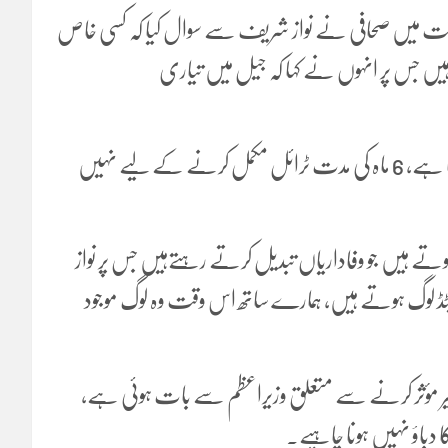
عدالت میں صحافی نے نواز شریف سے سوال کیا کہ کسی خاص
ہیں جس پر انہوں نے کہا کہ جیل میں تیاری
سابق وزیراعظم نے کہا کہ اڈیالہ والوں کو کیسے پتہ چلا کہ کوئی آ رہا ہے، 6 ماہ کی مدت ٹرائل مکمل کرنے کے لیے نہیں
ے ہیں جو وفاداریاں تبدیل کرتے رہتےہیں جس پر نواز
میٹڈ لوگ ہوتے ہیں، ہمارے ساتھ اس وقت وہ لوگ موجود
 غیر مؤثر کرنے سے متعلق وزیراعظم سے بات ہوئی ہے،
دباؤ نہیں ہونا چاہیے۔