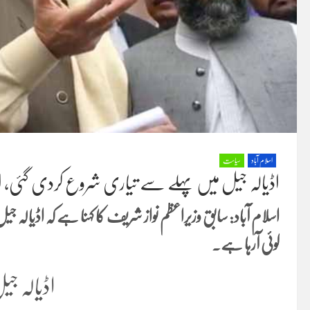
اسلام آباد
سیاست
اڈیالہ جیل میں پہلے سے تیاری شروع کردی گئی، انہی
اسلام آباد: سابق وزیراعظم نواز شریف کا کہنا ہے کہ اڈیالہ
کوئی آرہا ہے۔
اڈیالہ جیل