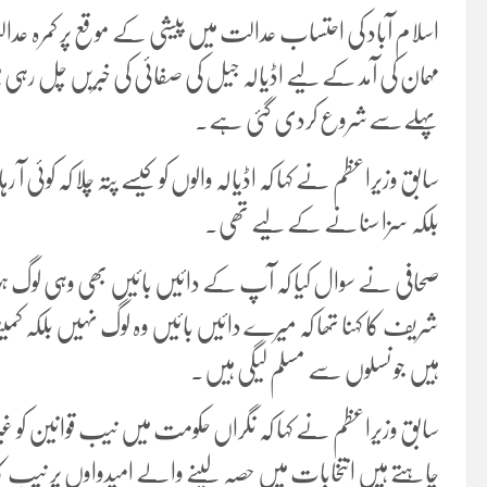
اسلام آباد کی احتساب عدالت میں پیشی کے موقع پر کمرہ 
مہمان کی آمد کے لیے اڈیالہ جیل کی صفائی کی خبریں چل رہی 
پہلےسےشروع کردی گئی ہے۔
بلکہ سزا سنانے کے لیے تھی۔
صحافی نے سوال کیا کہ آپ کے دائیں بائیں بھی وہی لوگ ہوت
شریف کا کہنا تھا کہ میرے دائیں بائیں وہ لوگ نہیں بلکہ ک
ہیں جو نسلوں سے مسلم لیگی ہیں۔
سابق وزیراعظم نے کہا کہ نگراں حکومت میں نیب قوانین کو
چاہتے ہیں انتخابات میں حصہ لینے والے امیدواوں پر نیب کا 