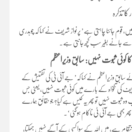
 کا تذکرہ
، قوم جاننا چاہتی ہے’ پر نواز شریف نے کہا کہ چوہدری
ھ سے جانے بغیر سب کچھ جانتی ہے۔
اہ کا کوئی ثبوت نہیں: سابق وزیراعظم
ے سابق وزیراعظم نے کہا کہ’ جے آئی ٹی کی تفتیش کے
شریف کی تنخواہ کے بارے میں کوئی ثبوت نہیں، یعنی جس
 وہ ثبوت نہیں تو پھر یہ کیس ہے کیا؟ جو حقائق ہمارے
 بھی جے آئی ٹی ناکام ہوگئی‘۔
 انتقام ہے، میں اللہ کے سوا کسی کے آگے نہیں جھکتا،