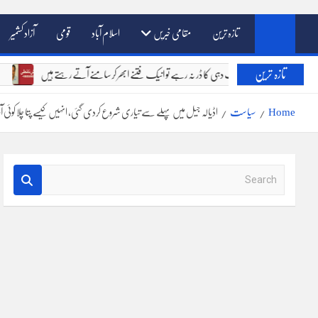
تازہ ترین
مقامی خبریں
اسلام آباد
قومی
آزاد کشمیر
تازہ ترین
خالق دو جہاں کے سامنے جواب دہی کا ڈر نہ رہے تو انیک فتنے ابھر کر سامنے آتے رہتے 
Home
سیاست
اڈیالہ جیل میں پہلے سے تیاری شروع کردی گئی، انہیں کیسے پتا چلا کوئی آ
S
e
a
r
c
h