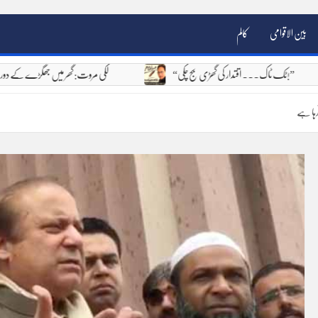
بین الاقوامی
کالم
ہیں
“ٹک ٹاک۔۔۔ اقتدار کی گھڑی بج چکی!”
لکی مروت: گھر میں جھگڑے
رہا ہے