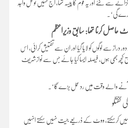
انے سے گئے اور یہ قوم کا پیسہ تھا، آج نہیں تو کل واجد
 کرے گی‘۔
 حاصل کرنا تھا: سابق وزیراعظم
راز سے لوگوں کو لایا گیا اور ان سے تفتیش کرائی، اس
ق کچھ بھی ہوں، فیصلہ ایسا کیا جائے جس سے نوازشریف
ٓئندہ آنے والے وقت میں رد عمل بڑے گا‘۔
کی گفتگو
لہ نہیں کرسکتے، ووٹ کے ذریعے جیت نہیں سکتے انہیں