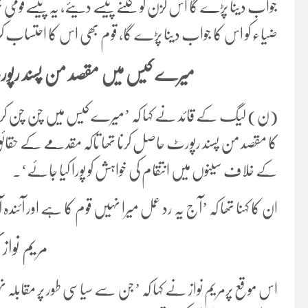
جواب دینا پڑے گا اس کزن کو کتنے پیسے دیئے، یہ پیسےقومی خز
ضیاء کو اس کا جواب دینا پڑے گا، قوم بھی اس کا احتساب
میرے کیس میں مقصد من پسند رپورٹ
(ن) لیگ کے قائد نے کہا کہ ’میرے کیس میں چن چن کر دور د
کا مقصد من پسند رپورٹ حاصل کرنا تھا تاکہ مقدمے کے حقائ
کے خلاف سینوں میں انتقام کی خواہش کو پورا کیا جائے‘۔
ان کا کہنا تھا کہ ’آج یہ رد عمل میرا نہیں قوم کا ہے اور ا
مریم نواز 
اس موقع پرمریم نواز نے کہا کہ ’جن سے سیاسی طور پر مقاب