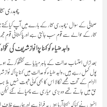
چوہدری نثار
صحافی کے سوال ‘چوہدری نثار کے بارے میں آپ کیا کہتے ہیں
نثار کے حوالے سے قوم سب جانتی ہے اور پاکستانی قوم مج
واجد ضیاء کو کہنا پڑا نوازشریف کی تنخو
بعد ازاں احتساب عدالت کے باہر میڈیا سے گفتگو کرتے ہوئ
پول کھل رہے ہیں، واجد ضیاء کو عدالت میں کہنا پڑا کہ نواز
الزام کے تحت مجھے نکالا اس کا بھی کوئی ثبوت نہیں ملا جب
حق میں جاتے تھے وہ بڑی عیاری سے چھپائے گئے لیکن پھر
انہوں نے کہا کہ ’کہتا آرہا ہوں یہ فراڈ ہے اور ہمارے خلاف