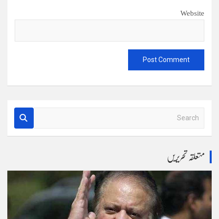
Website
S
e
a
r
متعلقہ تحریریں
c
h