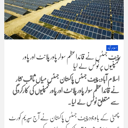
اسلام آباد
چیف جسٹس نے قائداعظم سولر پاور پلانٹ اور پاور
کمپنیوں پر نوٹس لے لیا
اسلام آباد: چیف جسٹس پاکستان جسٹس میاں ثاقب نثار
نے قائداعظم سولر پاور پلانٹ اور پاور کمپنیوں کی کارکردگی
سے متعلق نوٹس لے لیا۔
چھٹی کے باوجود چیف جسٹس پاکستان نے آج سپریم کورٹ