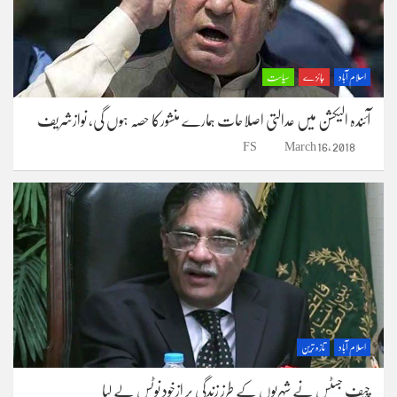
اسلام آباد
جائزے
سیاست
آئندہ الیکشن میں عدالتی اصلاحات ہمارے منشورکا حصہ ہوں گی، نوازشریف
FS
March 16, 2018
اسلام آباد
تازہ ترین
چیف جسٹس نے شہریوں کے طرز زندگی پر ازخود نوٹس لے لیا