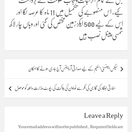
جس کے تمام اخراجات پنجاب حکومت نے برداشت
کیے، اس منصوبے کی تکمیل میں 11 ماہ کا عرصہ لگا اور
اس کے لیے 500 ایکڑ زمین مختص کی گئی اور وہاں چار لاکھ
شمسی پینل نصب ہیں
Post
ٹیکس ایمنسٹی اسکیم کے لیے صدارتی آرڈیننس آج جاری ہونے کا امکان
navigation
سفارتی اہلکار کی گاڑی کی ٹکر سے نوجوان کی ہلاکت کی رپورٹ وزارت داخلہ کو موصول
Leave a Reply
Your email address will not be published.
Required fields are