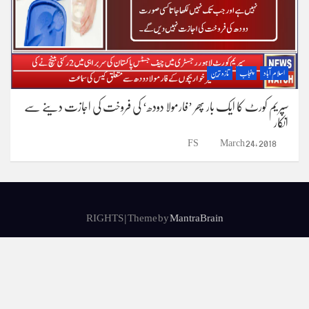
اسلام آباد
پنجاب
تازہ ترین
سپریم کورٹ کا ایک بار پھر ’فارمولا دودھ‘ کی فروخت کی اجازت دینے سے
انکار
FS
March 24, 2018
RIGHTS | Theme by
MantraBrain