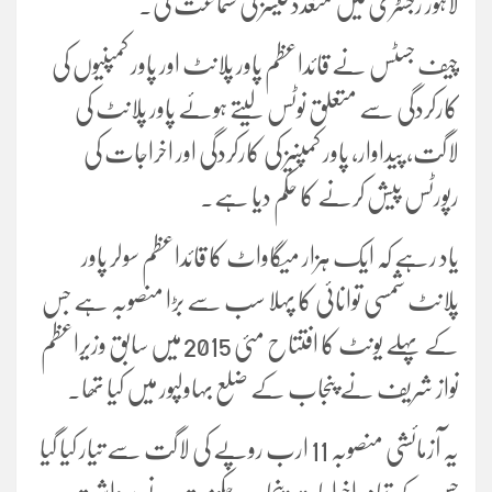
لاہور رجسٹری میں متعدد کیسز کی سماعت کی۔
چیف جسٹس نے قائداعظم پاور پلانٹ اور پاور کمپنیوں کی
کارکردگی سے متعلق نوٹس لیتے ہوئے پاور پلانٹ کی
لاگت، پیداوار، پاور کمپنیز کی کارکردگی اور اخراجات کی
رپورٹس پیش کرنے کا حکم دیا ہے۔
یاد رہے کہ ایک ہزار میگاواٹ کا قائداعظم سولر پاور
پلانٹ شمسی توانائی کا پہلا سب سے بڑا منصوبہ ہے جس
کے پہلے یونٹ کا افتتاح مئی 2015 میں سابق وزیراعظم
نواز شریف نے پنجاب کے ضلع بہاولپور میں کیا تھا۔
یہ آزمائشی منصوبہ 11 ارب روپے کی لاگت سے تیار کیا گیا