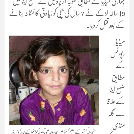
بھارتی میڈیا کےمطابق صوبہ اترپردیش کے ضلع ایٹا میں
19 سالہ لڑکے نے 7 سال کی بچی کو زیادتی کا نشانہ بنانے
کے بعد قتل کردیا۔
میڈیا
رپورٹس
کے
مطابق
ضلع ایٹا
کےعلاق
ے گلہ
منڈی
مقبوضہ کشمیر کے ضلع کٹھوا میں 8 سالہ بچی آصفہ کو اغوا کے بعد کئی روز