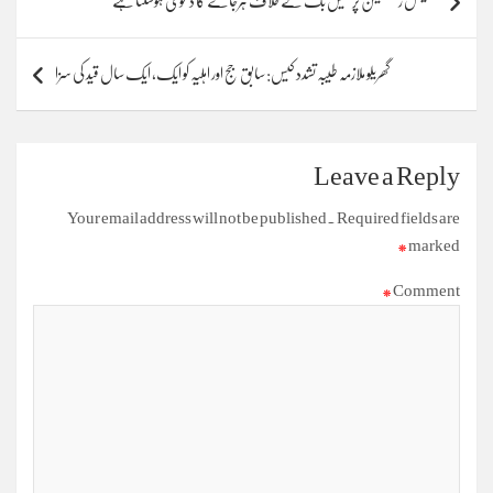
‘فیشل ریکگنیشن پر فیس بک کے خلاف ہرجانے کا دعویٰ ہوسکتا ہے’
navigation
گھریلو ملازمہ طیبہ تشدد کیس: سابق جج اور اہلیہ کو ایک، ایک سال قید کی سزا
Leave a Reply
Your email address will not be published.
Required fields are
*
marked
*
Comment