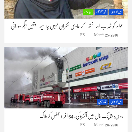
بین الاقوامی
خیبر پختونخواہ
سیاست
عوام کو شراب اور نشے کے عادی حکمران نہیں چاہیے.بلقیس بیگم دورانی
FS
March 25, 2018
بین الاقوامی
تازہ ترین
روس: شاپنگ مال میں آتشزدگی، 64 افراد جھلس کر ہلاک
FS
March 26, 2018