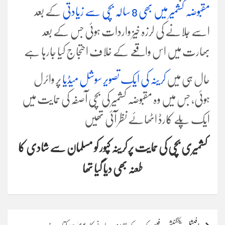
مقبوضہ کشمیر میں بھی 8 سالہ بچی سے زیادتی
کے بعد
اسے جلانے کی لرزہ خیز واردات ہوئی
جس کے بعد
بھارت میں اس واقعے کے خلاف احتجاج کیا جارہا ہے
حال ہی میں
کرینہ کی ایک تصویر سوشل میڈیا
پر وائرل
ہوئی، جس میں وہ مقبوضہ کشمیر کی بچی آصفہ کی حمایت میں
ایک پلے کارڈ اٹھائے نظر آئی تھیں
کشمیری بچی کی حمایت پر کرینہ کپور کو مسلمان سے شادی کا
طعنہ بھی دیا گیا تھا
Post