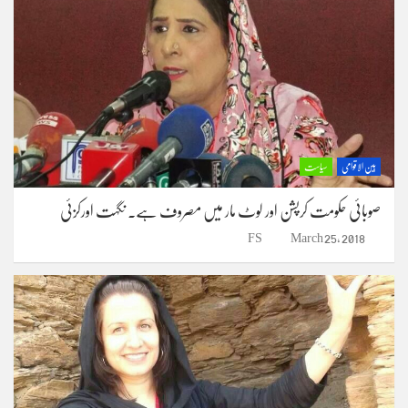
بین الاقوامی
سیاست
صوبائی حکومت کرپشن اور لوٹ مار میں مصروف ہے۔ نگہت اورکزئی
FS
March 25, 2018