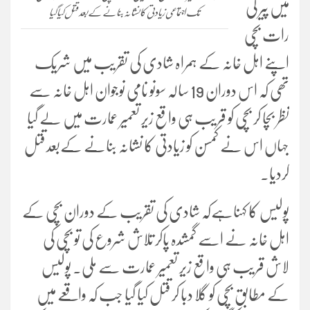
میں پیر کی
تک اجتماعی زیادتی کا نشانہ بنانے کے بعد قتل کیا گیا
رات بچی
اپنے اہل خانہ کے ہمراہ شادی کی تقریب میں شریک
تھی کہ اس دوران 19 سالہ سونو نامی نوجوان اہل خانہ سے
نظر بچا کر بچی کو قریب ہی واقع زیر تعمیر عمارت میں لے گیا
جہاں اس نے کمسن کو زیادتی کا نشانہ بنانے کےبعد قتل
کردیا۔
پولیس کا کہناہےکہ شادی کی تقریب کے دوران بچی کے
اہل خانہ نے اسے گمشدہ پاکر تلاش شروع کی تو بچی کی
لاش قریب ہی واقع زیر تعمیر عمارت سے ملی۔
پولیس
کے مطابق بچی کو گلا دبا کر قتل کیا گیا جب کہ واقعے میں