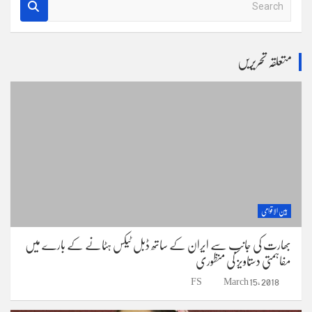
e
a
r
متعلقہ تحریریں
c
h
بین الاقوامی
بھارت کی جانب سے ایران کے ساتھ ڈبل ٹیکس ہٹانے کے بارے میں
مفاہمتی دستاویز کی منظوری
FS
March 15, 2018