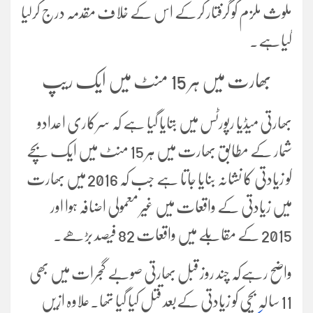
ملوث ملزم کو گرفتار کرکے اس کے خلاف مقدمہ درج کرلیا
گیاہے۔
بھارت میں ہر 15 منٹ میں ایک ریپ
بھارتی میڈیا رپورٹس میں بتایا گیا ہے کہ سرکاری اعدادو
شمار کے مطابق بھارت میں ہر 15 منٹ میں ایک بچے
کو زیادتی کا نشانہ بنایا جاتا ہے جب کہ 2016 میں بھارت
میں زیادتی کے واقعات میں غیر معمولی اضافہ ہوا اور
2015 کے مقابلے میں واقعات 82 فیصد بڑھے۔
واضح رہےکہ چند روز قبل بھارتی صوبے گجرات میں بھی
11 سالہ بچی کو زیادتی کےبعد قتل کیا گیا تھا۔
علاوہ ازیں