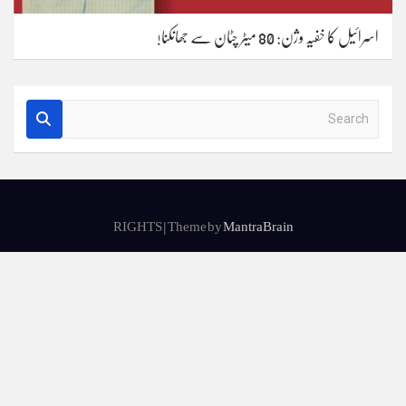
اسرائیل کا خفیہ وژن: 80 میٹر چٹان سے جھانکنا!
S
e
a
r
c
h
RIGHTS | Theme by
MantraBrain