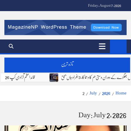
Ski
Friday, August 7, 2026
t
conten
Fire Stone News | FS Media Network | Urdu News Pakistan
تازہ ترین
یں جھگڑے کے دوران دستی بم کا دھماکا، 3 افراد جاں بحق
قائدِ اعظم آزادی کپ 2026 کی ٹرافی کی رونمائی، 6 اور 7 اگست کو 8 ٹیمیں مدمقابل ہوں گی
2
July
2026
Home
Day:
July 2, 2026