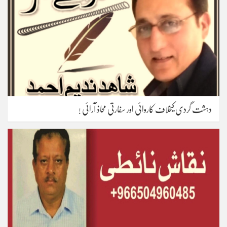
دہشت گردی کیخلاف کاروائی اور سفارتی محاذ آرائی !