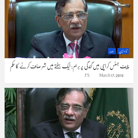
تازہ ترین
سندھ
چیف جسٹس کراچی میں گندگی پر برہم: ایک ہفتے میں شہر صاف کرنے کا حکم
FS
March 17, 2018