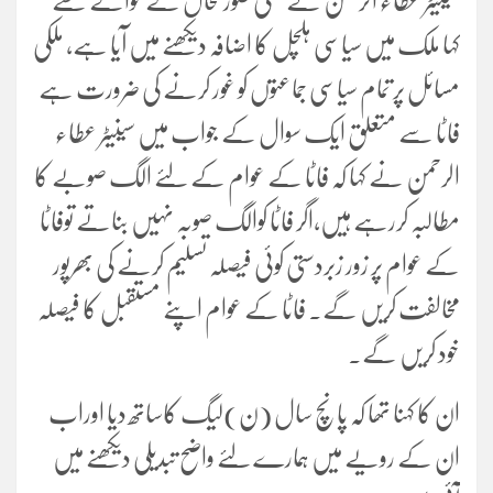
سینیٹر عطاء الرحمن نے ملکی صورتحال کے حوالے سے
کہا ملک میں سیاسی ہلچل کا اضافہ دیکھنے میں آیا ہے، ملکی
مسائل پر تمام سیاسی جماعتوں کو غور کرنے کی ضرورت ہے
فاٹا سے متعلق ایک سوال کے جواب میں سینیٹر عطاء
الرحمن نے کہا کہ فاٹا کے عوام کے لئے الگ صوبے کا
مطالبہ کررہے ہیں،اگر فاٹا کوالگ صوبہ نہیں بناتے توفاٹا
کے عوام پر زور زبردستی کوئی فیصلہ تسلیم کرنے کی بھرپور
مخالفت کریں گے۔ فاٹا کے عوام اپنے مستقبل کا فیصلہ
خود کریں گے۔
ان کا کہنا تھا کہ پانچ سال (ن)لیگ کاساتھ دیا اوراب
ان کے رویے میں ہمارے لئے واضح تبدیلی دیکھنے میں