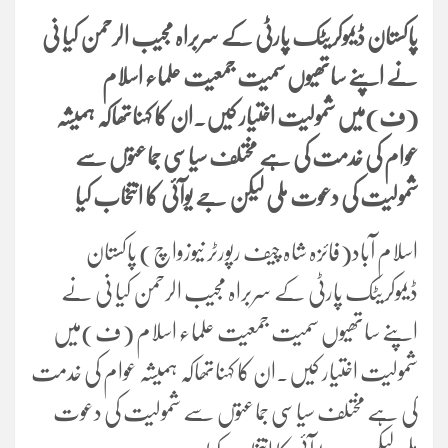
پاکستان ڈیموکریٹک پارٹی کے سربراہ مجیب الرحمن کیا نی
نے اپنے ساتھیوں سمیت جمعیت علماء اسلام
(ف)میں شمولیت اختیار کیں۔ان کا کہناتھاکہ ہمیشہ
عوام کی خدمت کی ہے مختلف سیاسی جماعتوں سے
شمولیت کی دعوت ملی لیکن جے یوآئی کا انتخاب کیا
اسلام آباد(فائزہ شاہ چیف رپورٹر نیوزواچ) پاکستان
ڈیموکریٹک پارٹی کے سربراہ مجیب الرحمن کیا نی نے
اپنے ساتھیوں سمیت جمعیت علماء اسلام (ف)میں
شمولیت اختیار کیں۔ان کا کہناتھاکہ ہمیشہ عوام کی خدمت
کی ہے مختلف سیاسی جماعتوں سے شمولیت کی دعوت