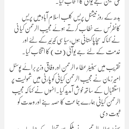
ملی لیکن جے یوآئی کا انتخاب کیا۔
بدھ کے روز نیشنل پریس کلب اسلام آبادمیں پریس
کانفرنس سے خطاب کرتے ہوئے مجیب الرحمن کیا نی
نے کہا کہ سچاپاکستانی ہوں،سیاسی کیرئیر کے لئے اور
خدمت کے لئے جے یو آئی (ف) کا انتخاب کیا۔
تقریب میں سینیٹر عطاء الرحمن اور وفاقی وزیر برائے پوسٹل
امیر زمان نے مجیب الرحمن کیانی کو پارٹی میں شمولیت پر
استقبال کے ساتھ خوش آمدید کیا۔
انہوں نے کہا کہ مجیب
الرحمن کیانی ہمارے جماعت کا حصہ بنے اور وحدت کو
ثبوت دی