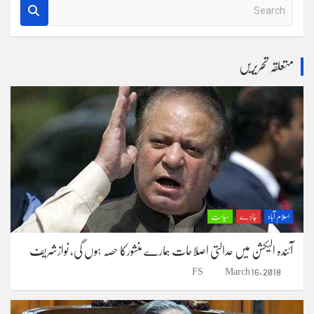
S
e
a
r
متعلقہ تحریریں
c
h
اسلام آباد
جائزے
سیاست
آئندہ الیکشن میں عدالتی اصلاحات ہمارے منشورکا حصہ ہوں گی، نوازشریف
FS
March 16, 2018