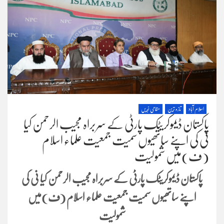
اسلام آباد
تازہ ترین
مقامی خبریں
پاکستان ڈیموکریٹک پارٹی کے سربراہ مجیب الرحمن کیا
نی کی اپنے ساتھیوں سمیت جمعیت علماء اسلام
(ف)میں شمولیت
پاکستان ڈیموکریٹک پارٹی کے سربراہ مجیب الرحمن کیا نی کی
اپنے ساتھیوں سمیت جمعیت علماء اسلام (ف)میں
شمولیت