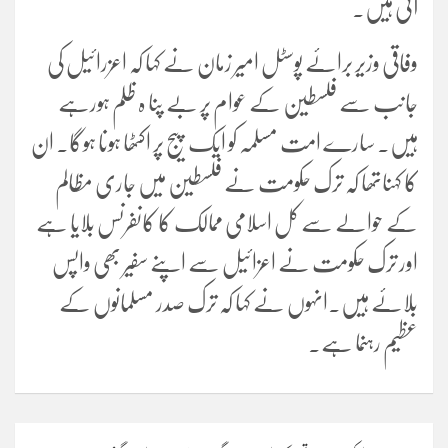
آئی ہیں۔
وفاقی وزیر برائے پوسٹل امیر زمان نے کہا کہ اعزرائیل کی
جانب سے فلسطین کے عوام پر بے پنا ہ ظلم ہورہے
ہیں۔ سارے امت مسلمہ کو ایک پیج پر اکٹھا ہونا ہوگا۔ ان
کا کہناتھا کہ ترک حکومت نے فلسطین میں جاری مظالم
کے حوالے سے کل اسلامی ممالک کا کانفرنس بلایا ہے
اور ترک حکومت نے اعزائیل سے اپنے سفیر بھی واپس
بلائے ہیں۔انہوں نے کہا کہ ترک صدر مسلمانوں کے
عظیم رہنما ہے۔
Post