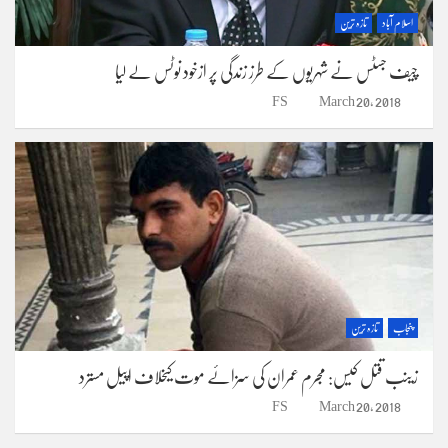
اسلام آباد
تازہ ترین
چیف جسٹس نے شہریوں کے طرز زندگی پر ازخود نوٹس لے لیا
FS
March 20, 2018
پنجاب
تازہ ترین
زینب قتل کیس: مجرم عمران کی سزائے موت کیخلاف اپیل مسترد
FS
March 20, 2018