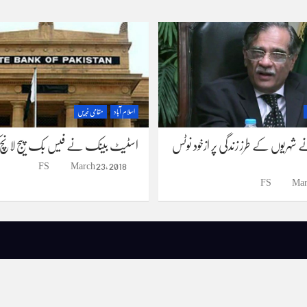
اسلام آباد
مقامی خبریں
ہریوں کے طرز زندگی پر ازخود نوٹس
اسٹیٹ بینک نے فیس بک پیج لانچ کر
FS
March 23, 2018
FS
Mar