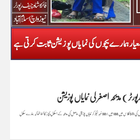
رٹر ) مدیحہ اصغر کی نمایاں پوزیشن
آزاد کشمیر دھیر کوٹ کے نواحی گائوں ڈھوک کی ہونہار طالبہ مدیحہ اصغر نے اسلام آباد کےپرائیویٹ سکول آصف پبلک سکول کی 5thکلاس میں 100 میں %90 نمبر لیکر کر نمایاں پوزیشن حاصل کی مدیحہ کے اسکول ٹیچرز کا کہنا تھا کہ ہمارے سکول