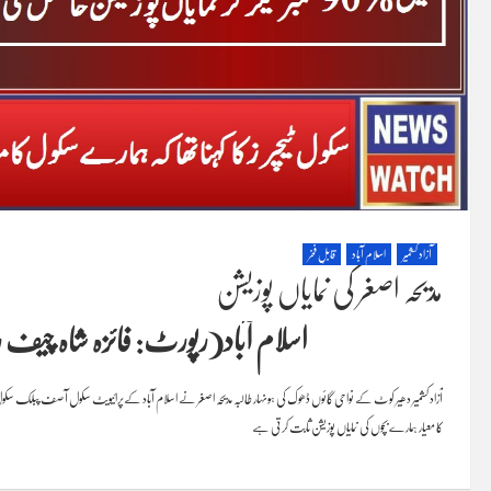
آزاد کشمیر
اسلام آباد
قابلِ فخر
مدیحہ اصغر کی نمایاں پوزیشن
اسلام آباد(رپورٹ: فائزہ شاہ چیف رپو
کا معیار ہمارے بچوں کی نمایاں پوزیشن ثابت کرتی ہے