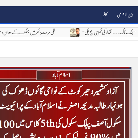
بین الاقوامی
کالم
“ٹک ٹاک۔۔۔ اقتدار کی گھڑی بج چکی!”
لکی مروت: گھر میں جھگڑے کے دوران دستی