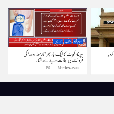
اسلام آباد
پنجاب
تازہ ترین
دیا
سپریم کورٹ کا ایک بار پھر ’فارمولا دودھ‘ کی
فروخت کی اجازت دینے سے انکار
FS
March 24, 2018