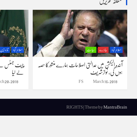
متعلقہ تحریریں
اسلام آباد
جائزے
سیاست
اسلام آباد
تازہ ترین
آئندہ الیکشن میں عدالتی اصلاحات ہمارے منشورکا حصہ
چیف جسٹس نے ش
ہوں گی، نوازشریف
لے لیا
ch 20, 2018
FS
March 16, 2018
RIGHTS | Theme by
MantraBrain