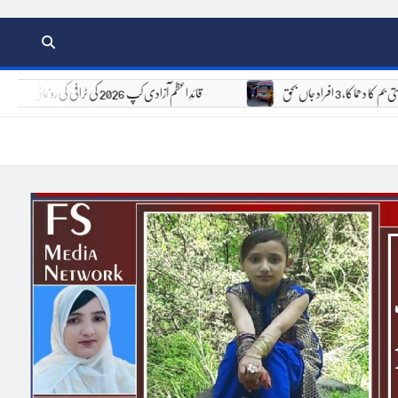
 بم کا دھماکا، 3 افراد جاں بحق
قائدِ اعظم آزادی کپ 2026 کی ٹرافی کی رونمائی، 6 اور 7 اگست کو 8 ٹیمیں مدمقابل ہوں گی