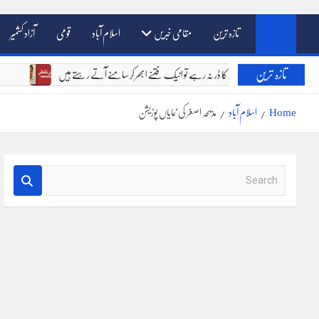
تازہ ترین
مقامی خبریں
اسلام آباد
قومی
آزاد کشمیر
تازہ ترین
خالق دو جہاں کے سامنے جواب دہی کا ڈر نہ رہے تو انیک فتنے ابھر کر سامنے آتے رہتے ہیں
Home
اسلام آباد
مدیحہ اصغر کی نمایاں پوزیشن
S
e
a
r
c
h