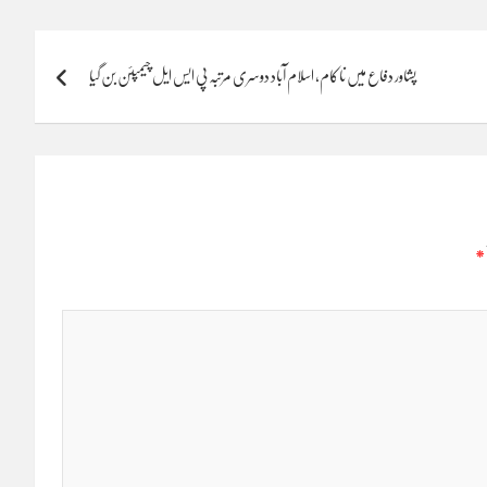
پشاور دفاع میں ناکام، اسلام آباد دوسری مرتبہ پی ایس ایل چیمپئن بن گیا
*